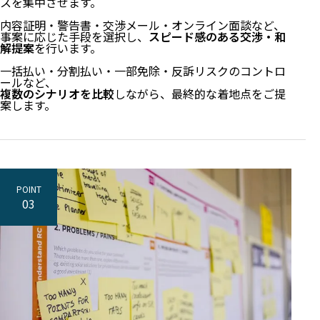
スを集中させます。
内容証明・警告書・交渉メール・オンライン面談など、
事案に応じた手段を選択し、
スピード感のある交渉・和
解提案
を行います。
一括払い・分割払い・一部免除・反訴リスクのコントロ
ールなど、
複数のシナリオを比較
しながら、最終的な着地点をご提
案します。
POINT
03