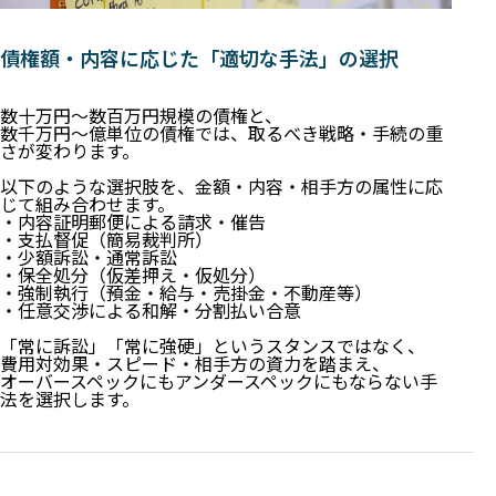
債権額・内容に応じた「適切な手法」の選択
数十万円〜数百万円規模の債権と、
数千万円〜億単位の債権では、取るべき戦略・手続の重
さが変わります。
以下のような選択肢を、金額・内容・相手方の属性に応
じて組み合わせます。
・内容証明郵便による請求・催告
・支払督促（簡易裁判所）
・少額訴訟・通常訴訟
・保全処分（仮差押え・仮処分）
・強制執行（預金・給与・売掛金・不動産等）
・任意交渉による和解・分割払い合意
「常に訴訟」「常に強硬」というスタンスではなく、
費用対効果・スピード・相手方の資力を踏まえ、
オーバースペックにもアンダースペックにもならない手
法を選択します。