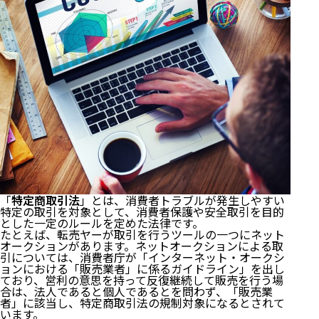
「
特定商取引法
」とは、消費者トラブルが発生しやすい
特定の取引を対象として、消費者保護や安全取引を目的
とした一定のルールを定めた法律です。
たとえば、転売ヤーが取引を行うツールの一つにネット
オークションがあります。ネットオークションによる取
引については、消費者庁が「
インターネット・オークシ
ョンにおける「販売業者」に係るガイドライン
」を出し
ており、営利の意思を持って反復継続して販売を行う場
合は、法人であると個人であるとを問わず、「販売業
者」に該当し、特定商取引法の規制対象になるとされて
います。