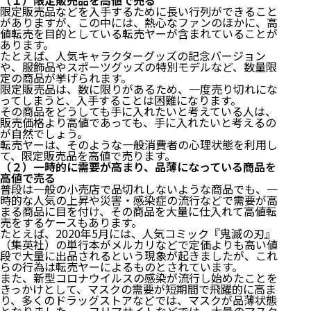
（１）限定販売品を高値で売る
限定販売品などを入手するために長い行列ができること
がありますが、この中には、熱心なファンのほかに、高
値転売を目的としている転売ヤーが含まれていることが
あります。
たとえば、人気キャラクターグッズの記念バージョン
や、服飾品やスポーツグッズの特別モデルなど、数量限
定の商品が挙げられます。
限定販売品は、数に限りがあるため、一度売り切れにな
ってしまうと、入手することは困難になります。
その商品をどうしても手に入れたいと考えている人は、
販売価格より高値であっても、手に入れたいと考えるの
が自然でしょう。
転売ヤーは、そのような一般消費者の心理状態を利用し
て、限定販売品を高値で売ります。
（２）一時的に需要が高まり、品薄になっている商品を
高値で売る
普段は一般の小売店で品切れしないような商品でも、一
時的な人気の上昇や災害・感染症の流行などで需要が高
まる商品に目を付け、その商品を大量に仕入れて高値転
売をするケースもあります。
たとえば、2020年5月には、人気コミック『鬼滅の刃』
（集英社）の単行本がメルカリなどで定価よりも高い値
段で大量に出品されるという現象が起きましたが、これ
らの行為は転売ヤーによるものとされています。
また、新型コロナウイルスの感染が流行し始めたことを
きっかけとして、マスクの需要が短期間で飛躍的に高ま
り、多くのドラッグストアなどでは、マスクが品薄状態