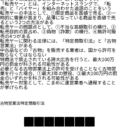
「転売ヤー」とは、インターネットスラングで、「転
売」と「バイヤー」を組み合わせた造語のことをいう
転売ヤーの手法として、①限定商品を高値で売る、②一
時的に需要が高まり、品薄になっている商品を高値で売
るという2つの方法がある
転売ヤーの問題点として、①不当な高額取引の横行、②
転売目的の買占め、③偽物（詐欺）の横行、④無許可販
売の4つがある
転売ヤーに関わる法律には、「特定商取引法」と「古物
営業法」がある
中古品などの「古物」を販売する業者は、国から許可を
取らなくてはならない
特商法で禁止されている誇大広告を行うと、最大100万
円の罰金が科される可能性がある
必要となる古物営業法上の許可を受けることなく古物営
業を行った場合、①最大3年の懲役、②最大100万円の罰
金のいずれかを科される可能性がある
転売ヤー対策として、こまめに運営業者へ通報すること
が挙げられる
古物営業法
特定商取引法