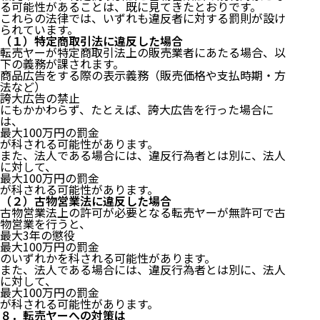
る可能性があることは、既に見てきたとおりです。
これらの法律では、いずれも違反者に対する罰則が設け
られています。
（１）特定商取引法に違反した場合
転売ヤーが特定商取引法上の販売業者にあたる場合、以
下の義務が課されます。
商品広告をする際の表示義務（販売価格や支払時期・方
法など）
誇大広告の禁止
にもかかわらず、たとえば、誇大広告を行った場合に
は、
最大100万円の罰金
が科される可能性があります。
また、法人である場合には、違反行為者とは別に、法人
に対して、
最大100万円の罰金
が科される可能性があります。
（２）古物営業法に違反した場合
古物営業法上の許可が必要となる転売ヤーが無許可で古
物営業を行うと、
最大3年の懲役
最大100万円の罰金
のいずれかを科される可能性があります。
また、法人である場合には、違反行為者とは別に、法人
に対して、
最大100万円の罰金
が科される可能性があります。
８．転売ヤーへの対策は