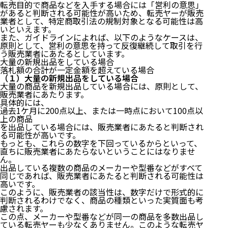
転売目的で商品などを入手する場合には「営利の意思」
があると判断される可能性が高いため、転売ヤーが販売
業者として、特定商取引法の規制対象となる可能性は高
いといえます。
また、ガイドラインによれば、以下のようなケースは、
原則として、営利の意思を持って反復継続して取引を行
う販売業者にあたるとしています。
大量の新規出品をしている場合
落札額の合計が一定金額を超えている場合
（１）大量の新規出品をしている場合
大量の商品を新規出品している場合には、原則として、
販売業者にあたります。
具体的には、
過去1ケ月に200点以上、または一時点において100点以
上の商品
を出品している場合には、販売業者にあたると判断され
る可能性が高いです。
もっとも、これらの数字を下回っているからといって、
直ちに販売業者にあたらないということにはなりませ
ん。
出品している複数の商品のメーカーや型番などがすべて
同じであれば、販売業者にあたると判断される可能性は
高いです。
このように、販売業者の該当性は、数字だけで形式的に
判断されるわけでなく、商品の種類といった実質面も考
慮されます。
この点、メーカーや型番などが同一の商品を多数出品し
ている転売ヤーも少なくありません。このような転売ヤ