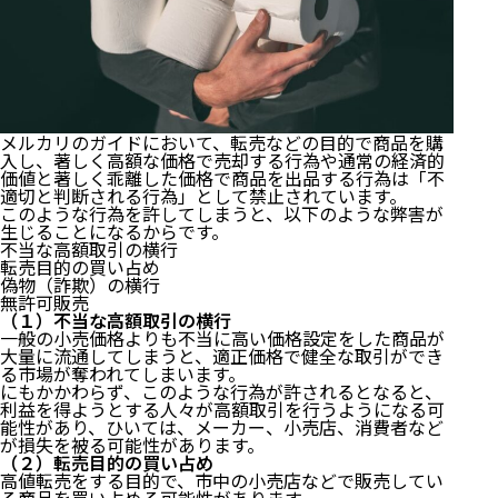
メルカリのガイドにおいて、転売などの目的で商品を購
入し、著しく高額な価格で売却する行為や通常の経済的
価値と著しく乖離した価格で商品を出品する行為は「不
適切と判断される行為」として禁止されています。
このような行為を許してしまうと、以下のような弊害が
生じることになるからです。
不当な高額取引の横行
転売目的の買い占め
偽物（詐欺）の横行
無許可販売
（１）不当な高額取引の横行
一般の小売価格よりも不当に高い価格設定をした商品が
大量に流通してしまうと、適正価格で健全な取引ができ
る市場が奪われてしまいます。
にもかかわらず、このような行為が許されるとなると、
利益を得ようとする人々が高額取引を行うようになる可
能性があり、ひいては、メーカー、小売店、消費者など
が損失を被る可能性があります。
（２）転売目的の買い占め
高値転売をする目的で、市中の小売店などで販売してい