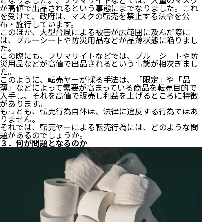
となりました。、フリマサイトなどでは、大量のマスク
が高値で出品されるという事態にまでなりました。これ
を受けて、政府は、マスクの転売を禁止する法令を公
布・施行しています。
このほか、大型台風による被害が広範囲に及んだ際に
は、ブルーシートや防災用品などが品薄状態に陥りまし
た。
この際にも、フリマサイトなどでは、ブルーシートや防
災用品などが高値で出品されるという事態が相次ぎまし
た。
このように、転売ヤーが採る手法は、「限定」や「品
薄」などによって需要が高まっている商品を転売目的で
入手し、それを高値で販売し利益を上げるところに特徴
があります。
もっとも、転売行為自体は、法律に違反する行為ではあ
りません。
それでは、転売ヤーによる転売行為には、どのような問
題があるのでしょうか。
３．何が問題となるのか