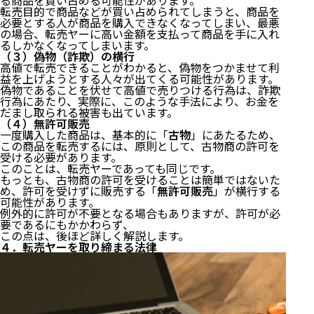
る商品を買い占める可能性があります。
転売目的で商品などが買い占められてしまうと、商品を
必要とする人が商品を購入できなくなってしまい、最悪
の場合、転売ヤーに高い金額を支払って商品を手に入れ
るしかなくなってしまいます。
（３）偽物（詐欺）の横行
高値で転売できることがわかると、偽物をつかませて利
益を上げようとする人々が出てくる可能性があります。
偽物であることを伏せて高値で売りつける行為は、詐欺
行為にあたり、実際に、このような手法により、お金を
だまし取られる被害も出ています。
（４）無許可販売
一度購入した商品は、基本的に「
古物
」にあたるため、
この商品を転売するには、原則として、古物商の許可を
受ける必要があります。
このことは、転売ヤーであっても同じです。
もっとも、古物商の許可を受けることは簡単ではないた
め、許可を受けずに販売する「
無許可販売
」が横行する
可能性があります。
例外的に許可が不要となる場合もありますが、許可が必
要であるにもかかわらず、
この点は、後ほど詳しく解説します。
４．転売ヤーを取り締まる法律