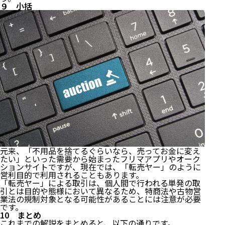
９ 小括
元来、「不用品を捨てるぐらいなら、売ってお金に変え
たい」といった需要から始まったフリマアプリやオーク
ションサイトですが、現在では、「転売ヤー」のように
営利目的で利用されることもあります。
「転売ヤー」による取引は、個人間で行われる単発の取
引とは目的や態様において異なるため、特商法や古物営
業法の規制対象となる可能性があることには注意が必要
です。
10 まとめ
これまでの解説をまとめると、以下の通りです。