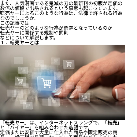
また、人気漫画である鬼滅の刃の最新刊の初版が定価の
数倍の値段で出品されるという事態も起こっています。
転売ヤーによるこのような行為は、法律で許される行為
なのでしょうか。
この記事では
転売ヤーのどのような行為が問題となっているのか
転売ヤーに関係する規制や罰則
などについて解説します。
１．転売ヤーとは
「
転売ヤー
」は、インターネットスラングで、「
転売
」
と「バイヤー」を組み合わせた造語です。
定価または安価で大量に仕入れた商品や限定販売の商