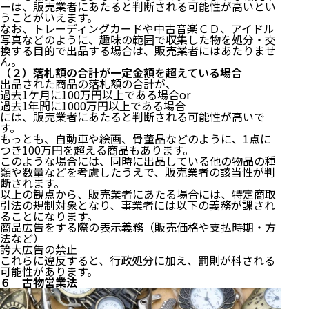
ーは、販売業者にあたると判断される可能性が高いとい
うことがいえます。
１．転売ヤーとは
なお、トレーディングカードや中古音楽ＣＤ、アイドル
２．メルカリなどを使った販売手法とは
写真などのように、趣味の範囲で収集した物を処分・交
換する目的で出品する場合は、販売業者にはあたりませ
（１）限定販売品を高値で売る
ん。
（２）落札額の合計が一定金額を超えている場合
（２）一時的に需要が高まり、品薄になっている商
出品された商品の落札額の合計が、
品を高値で売る
過去1ケ月に100万円以上である場合or
３．何が問題となるのか
過去1年間に1000万円以上である場合
には、販売業者にあたると判断される可能性が高いで
（１）不当な高額取引の横行
す。
もっとも、自動車や絵画、骨董品などのように、1点に
（２）転売目的の買い占め
つき100万円を超える商品もあります。
（３）偽物（詐欺）の横行
このような場合には、同時に出品している他の物品の種
（４）無許可販売
類や数量などを考慮したうえで、販売業者の該当性が判
４．転売ヤーを取り締まる法律
断されます。
５ 特定商取引法
以上の観点から、販売業者にあたる場合には、特定商取
引法の規制対象となり、事業者には以下の義務が課され
ることになります。
（１）大量の新規出品をしている場合
商品広告をする際の表示義務（販売価格や支払時期・方
（２）落札額の合計が一定金額を超えている場合
法など）
６ 古物営業法
誇大広告の禁止
７．罰則
これらに違反すると、行政処分に加え、罰則が科される
可能性があります。
６ 古物営業法
（１）特定商取引法に違反した場合
（２）古物営業法に違反した場合