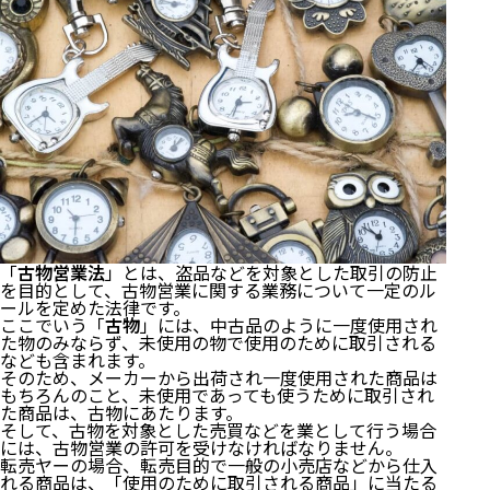
８．転売ヤーへの対策は
９ 小括
10 まとめ
「
古物営業法
」とは、盗品などを対象とした取引の防止
を目的として、古物営業に関する業務について一定のル
ールを定めた法律です。
ここでいう「
古物
」には、中古品のように一度使用され
た物のみならず、未使用の物で使用のために取引される
なども含まれます。
そのため、メーカーから出荷され一度使用された商品は
もちろんのこと、未使用であっても使うために取引され
た商品は、古物にあたります。
そして、古物を対象とした売買などを業として行う場合
には、古物営業の許可を受けなければなりません。
転売ヤーの場合、転売目的で一般の小売店などから仕入
れる商品は、「使用のために取引される商品」に当たる