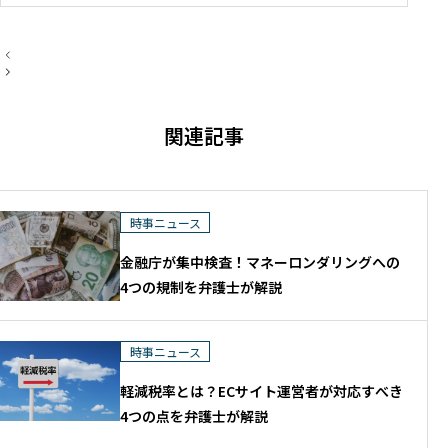
ては、IT・ゲーム・AI・FinTech分野を
中心に、契約・利用規約、知的財産、個
投
人情報保護、資金決済・金融規制、企業
稿
ナ
法務などを取り扱っています。 大学院で
ビ
は、法令工学を基盤として、法令データ
ゲ
関連記事
ー
の構造化や生成AI・データサイエンスを
シ
活用した法情報処理に関する研究に取り
ョ
ン
組んでいます。
時事ニュース
金融庁が集中検査！マネーロンダリングへの
4つの規制を弁護士が解説
時事ニュース
軽減税率とは？ECサイト運営者が対応すべき
4つの点を弁護士が解説