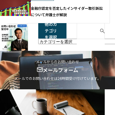
金融庁認定を否定したインサイダー取引訴訟
について弁護士が解説
他のカ
S
テゴリ
e
を選択
a
他
r
の
c
カ
h
テ
メールからのお問い合わせ
f
ゴ
メールフォーム
o
リ
r
メールでのお問い合わせは24時間受け付けています。
を
:
選
択