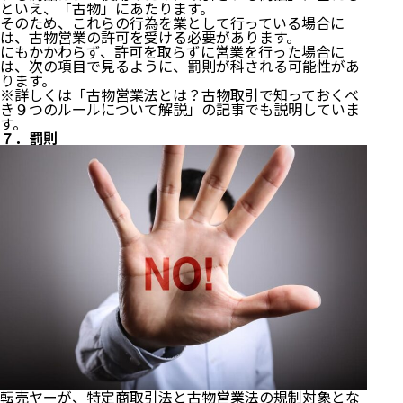
といえ、「古物」にあたります。
そのため、これらの行為を業として行っている場合に
は、古物営業の許可を受ける必要があります。
にもかかわらず、許可を取らずに営業を行った場合に
は、次の項目で見るように、罰則が科される可能性があ
ります。
※詳しくは「
古物営業法とは？古物取引で知っておくべ
き９つのルールについて解説
」の記事でも説明していま
す。
７．罰則
転売ヤーが、特定商取引法と古物営業法の規制対象とな