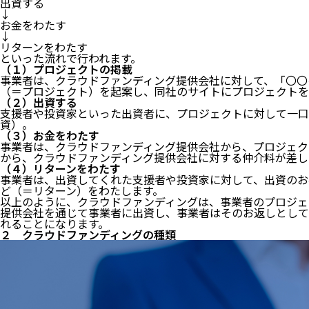
出資する
↓
お金をわたす
↓
リターンをわたす
といった流れで行われます。
（１）プロジェクトの掲載
事業者は、クラウドファンディング提供会社に対して、「〇〇
（＝プロジェクト）を起案し、同社のサイトにプロジェクトを
（２）出資する
支援者や投資家といった出資者に、プロジェクトに対して一口
資）。
（３）お金をわたす
事業者は、クラウドファンディング提供会社から、プロジェク
から、クラウドファンディング提供会社に対する仲介料が差し
（４）リターンをわたす
事業者は、出資してくれた支援者や投資家に対して、出資のお
ど（＝リターン）をわたします。
以上のように、クラウドファンディングは、事業者のプロジェ
提供会社を通じて事業者に出資し、事業者はそのお返しとして
れることになります。
２ クラウドファンディングの種類