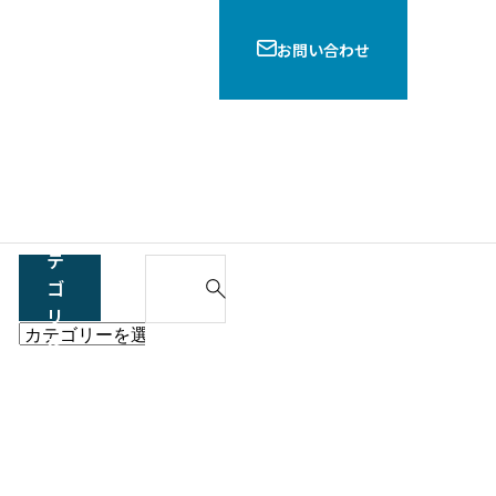
お問い合わせ
他
の
カ
テ
S
ゴ
e
リ
a
他
6.3億円調達の住宅ローンサービス
を
r
の
「モゲチェック」を弁護士が解説
選
c
カ
択
h
形付】秘密保持契約書とは？7
テ
f
イントを弁護士が徹底解説
ゴ
o
リ
r