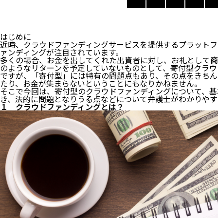
はじめに
近時、クラウドファンディングサービスを提供するプラットフ
ァンディングが注目されています。
多くの場合、お金を出してくれた出資者に対し、お礼として商
のようなリターンを予定していないものとして、寄付型クラウ
ですが、「寄付型」には特有の問題点もあり、その点をきちん
たり、お金が集まらないということにもなりかねません。
そこで今回は、寄付型のクラウドファンディングについて、基
き、法的に問題となりうる点などについて弁護士がわかりやす
１ クラウドファンディングとは？