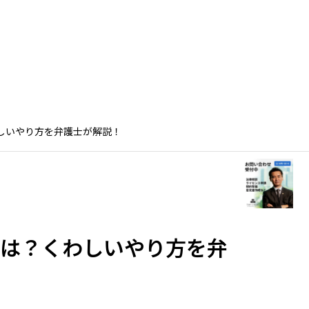
弁護士紹介
サービス
ブログ
アクセス
規約等
しいやり方を弁護士が解説！
とは？くわしいやり方を弁
消化できる！
看護師こそ退職代行を使え！おすす
【ひな
はどう違う？
めサービス４選と失敗しない選び方
つのポ