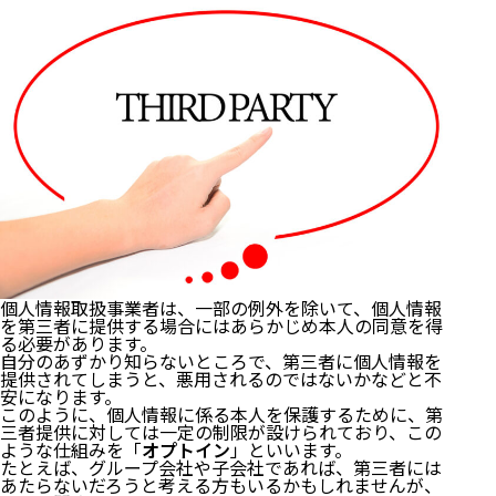
はじめに
個人情報取扱事業者は、一部の例外を除いて、個人情報
1 個人情報取扱事業者の対象｜5000件要件は撤廃
を第三者に提供する場合にはあらかじめ本人の同意を得
2 個人情報取扱事業者に課される義務
る必要があります。
自分のあずかり知らないところで、第三者に個人情報を
3 利用目的の特定
提供されてしまうと、悪用されるのではないかなどと不
4 安全管理措置義務
安になります。
5 第三者提供の制限
このように、個人情報に係る本人を保護するために、第
三者提供に対しては一定の制限が設けられており、この
（１）本人の同意を得ることが不合理である場合
ような仕組みを「
オプトイン
」といいます。
たとえば、グループ会社や子会社であれば、第三者には
（２）オプトアウトの場合
あたらないだろうと考える方もいるかもしれませんが、
6 まとめ