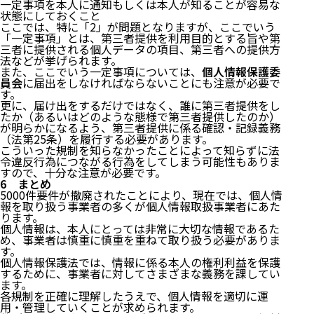
一定事項を本人に通知もしくは本人が知ることが容易な
状態にしておくこと
ここでは、特に「2」が問題となりますが、ここでいう
「一定事項」とは、第三者提供を利用目的とする旨や第
三者に提供される個人データの項目、第三者への提供方
法などが挙げられます。
また、ここでいう一定事項については、
個人情報保護委
員会
に届出をしなければならないことにも注意が必要で
す。
更に、届け出をするだけではなく、誰に第三者提供をし
たか（あるいはどのような態様で第三者提供したのか）
が明らかになるよう、第三者提供に係る確認・記録義務
（
法第25条
）を履行する必要があります。
こういった規制を知らなかったことによって知らずに法
令違反行為につながる行為をしてしまう可能性もありま
すので、十分な注意が必要です。
6 まとめ
5000件要件が撤廃されたことにより、現在では、個人情
報を取り扱う事業者の多くが個人情報取扱事業者にあた
ります。
個人情報は、本人にとっては非常に大切な情報であるた
め、事業者は慎重に慎重を重ねて取り扱う必要がありま
す。
個人情報保護法では、情報に係る本人の権利利益を保護
するために、事業者に対してさまざまな義務を課してい
ます。
各規制を正確に理解したうえで、個人情報を適切に運
用・管理していくことが求められます。