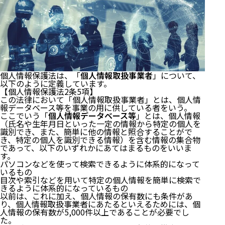
個人情報保護法は、「
個人情報取扱事業者
」について、
以下のように定義しています。
【個人情報保護法2条5項】
この法律において「個人情報取扱事業者」とは、個人情
報データベース等を事業の用に供している者をいう。
ここでいう「
個人情報データベース等
」とは、個人情報
（氏名や生年月日といった一定の情報から特定の個人を
識別でき、また、簡単に他の情報と照合することがで
き、特定の個人を識別できる情報）を含む情報の集合物
であって、以下のいずれかにあてはまるものをいいま
す。
パソコンなどを使って検索できるように体系的になって
いるもの
目次や索引などを用いて特定の個人情報を簡単に検索で
きるように体系的になっているもの
以前は、これに加え、個人情報の保有数にも条件があ
り、個人情報取扱事業者にあたるといえるためには、個
人情報の保有数が5,000件以上であることが必要でし
た。