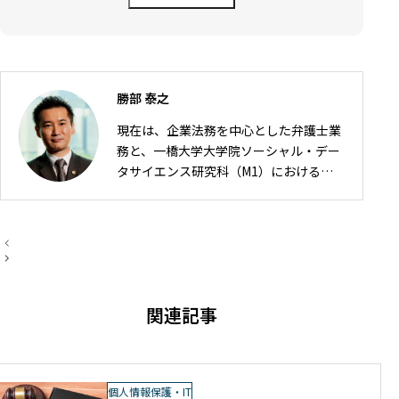
勝部 泰之
現在は、企業法務を中心とした弁護士業
務と、一橋大学大学院ソーシャル・デー
タサイエンス研究科（M1）における研
究の2軸で活動しています。 弁護士とし
ては、IT・ゲーム・AI・FinTech分野を
中心に、契約・利用規約、知的財産、個
投
人情報保護、資金決済・金融規制、企業
稿
ナ
法務などを取り扱っています。 大学院で
ビ
は、法令工学を基盤として、法令データ
ゲ
関連記事
ー
の構造化や生成AI・データサイエンスを
シ
活用した法情報処理に関する研究に取り
ョ
ン
組んでいます。
個人情報保護・IT