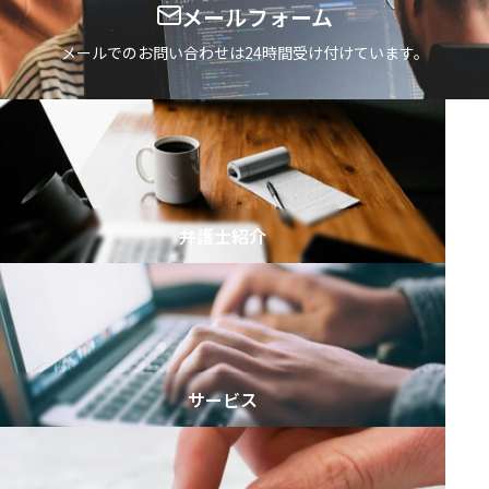
ゴ
メールフォーム
o
リ
r
メールでのお問い合わせは24時間受け付けています。
を
:
選
択
弁護士紹介
サービス