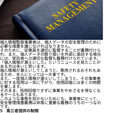
個人情報取扱事業者は、個人データの安全管理のために
必要な措置を講じなければなりません。
そのために、従業員を適切に監督することが義務付けら
れ、また、個人データの取り扱いを外部に委託する場合
には、受託者への適切な監督も義務付けられています。
「個人情報が漏えいした」というニュースを見たことが
ある方は多いと思います。
個人情報が漏えいしてしまうと、悪用されるおそれもあ
るため、本人にとっては一大事です。
また、一度個人情報が漏えいしてしまうと、その事業者
に対する信用は一気に下がり、信用回復には多くの時間
を要します。
そのまま、信用回復できずに事業をやめざるを得なくな
るケースもあります。
このような事態を招かないためにも、事業者にとって、
安全管理措置義務は非常に重要な義務のうちの一つなの
です。
5 第三者提供の制限