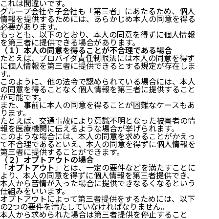
これは間違いです。
グループ会社や子会社も「第三者」にあたるため、個人
情報を提供するためには、あらかじめ本人の同意を得る
必要があります。
もっとも、以下のとおり、本人の同意を得ずに個人情報
を第三者に提供できる場合があります。
（１）本人の同意を得ることが不合理である場合
たとえば、プロバイダ責任制限法には本人の同意を得ず
に個人情報を第三者に提供できるとする規定が存在しま
す。
このように、他の法令で認められている場合には、本人
の同意を得ることなく個人情報を第三者に提供すること
が可能です。
また、事前に本人の同意を得ることが困難なケースもあ
ります。
たとえば、交通事故により意識不明となった被害者の情
報を医療機関に伝えるような場合が挙げられます。
このような場合には、本人の同意を求めることがかえっ
て不合理であるといえ、本人の同意を得ずに個人情報を
第三者に提供することができます。
（２）オプトアウトの場合
「
オプトアウト
」とは、一定の要件などを満たすことに
より、本人の同意を得ずに個人情報を第三者提供でき、
本人から苦情が入った場合に提供できなるくなるという
仕組みをいいます。
オプトアウトによって第三者提供をするためには、以下
の2つの要件を満たしていなければなりません。
本人から求められた場合は第三者提供を停止すること