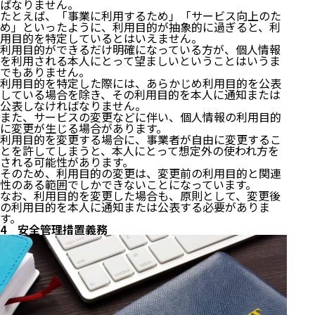
ばなりません。
たとえば、「事業に利用するため」「サービス向上のた
め」といったように、利用目的が抽象的に過ぎると、利
用目的を特定しているとはいえません。
利用目的ができるだけ明確になっている方が、個人情報
を利用される本人にとって望ましいということはいうま
でもありません。
利用目的を特定した際には、あらかじめ利用目的を公表
している場合を除き、その利用目的を本人に通知または
公表しなければなりません。
また、サービスの変更などに伴い、個人情報の利用目的
に変更が生じる場合があります。
利用目的を変更する場合に、事業者が自由に変更するこ
とを許してしまうと、本人にとって想定外の使われ方を
される可能性があります。
そのため、利用目的の変更は、変更前の利用目的と関連
性のある範囲でしかできないことになっています。
なお、利用目的を変更した場合も、原則として、変更後
の利用目的を本人に通知または公表する必要がありま
す。
4 安全管理措置義務