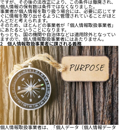
ですが、その後の法改正により、この条件は撤廃され、
個人情報の保有数は条件ではなくなりました。
事業者が個人情報を取り扱う場合には、必要に応じてす
ぐに情報を取り出せるように管理されていることがほと
んどだと考えられます。
そのため、ほとんどの事業者が「個人情報取扱事業者」
にあたるということになります。
もっとも、国の機関や自治体などは適用除外となってい
ますので、個人情報取扱事業者にはあたりません。
2 個人情報取扱事業者に課される義務
個人情報取扱事業者は、「個人データ（個人情報データ