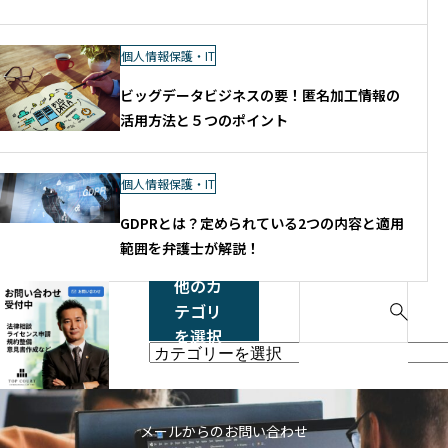
個人情報保護・IT
ビッグデータビジネスの要！匿名加工情報の
活用方法と５つのポイント
個人情報保護・IT
GDPRとは？定められている2つの内容と適用
範囲を弁護士が解説！
他のカ
S
テゴリ
e
を選択
a
他
r
の
c
カ
h
テ
メールからのお問い合わせ
f