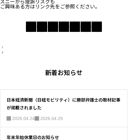
ズニーから提訴リスクも
ご興味ある方はリンク先をご参照ください。
投
稿
ナ
ビ
ゲ
新着お知らせ
ー
シ
ョ
ン
日本経済新聞（日経モビリティ）に勝部弁護士の取材記事
が掲載されました
2026.04.24
2026.04.29
年末年始休業日のお知らせ