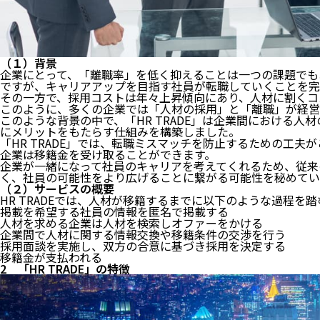
（１）背景
企業にとって、「離職率」を低く抑えることは一つの課題でも
ですが、キャリアアップを目指す社員が転職していくことを完
その一方で、採用コストは年々上昇傾向にあり、人材に割くコ
このように、多くの企業では「人材の採用」と「離職」が経営
このような背景の中で、「HR TRADE」は企業間における
にメリットをもたらす仕組みを構築しました。
「HR TRADE」では、転職ミスマッチを防止するための工
企業は移籍金を受け取ることができます。
企業が一緒になって社員のキャリアを考えてくれるため、従来
く、社員の可能性をより広げることに繋がる可能性を秘めてい
（２）サービスの概要
HR TRADEでは、人材が移籍するまでに以下のような過程を
掲載を希望する社員の情報を匿名で掲載する
人材を求める企業は人材を検索しオファーをかける
企業間で人材に関する情報交換や移籍条件の交渉を行う
採用面談を実施し、双方の合意に基づき採用を決定する
移籍金が支払われる
2 「HR TRADE」の特徴