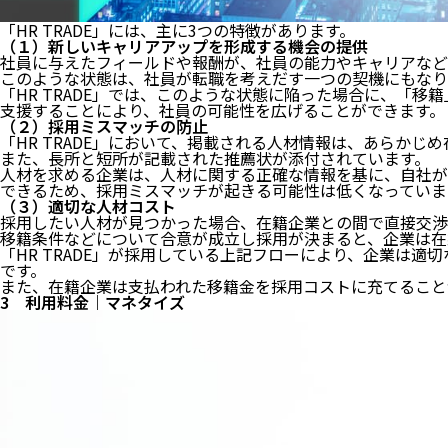
「HR TRADE」には、主に3つの特徴があります。
（１）新しいキャリアアップを形成する機会の提供
社員に与えたフィールドや報酬が、社員の能力やキャリアなど
このような状態は、社員が転職を考えだす一つの契機にもなり
「HR TRADE」では、このような状態に陥った場合に、「
支援することにより、社員の可能性を広げることができます。
（２）採用ミスマッチの防止
「HR TRADE」において、掲載される人材情報は、あらか
また、長所と短所が記載された推薦状が添付されています。
人材を求める企業は、人材に関する正確な情報を基に、自社が
できるため、採用ミスマッチが起きる可能性は低くなっていま
（３）適切な人材コスト
採用したい人材が見つかった場合、在籍企業との間で直接交渉
移籍条件などについて合意が成立し採用が決まると、企業は在
「HR TRADE」が採用している上記フローにより、企業は
です。
また、在籍企業は支払われた移籍金を採用コストに充てること
3 利用料金｜マネタイズ