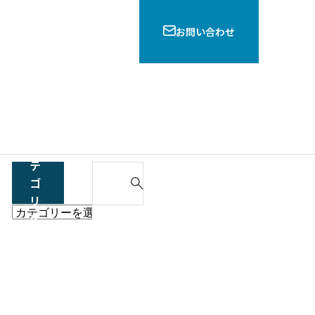
お問い合わせ
他
の
カ
テ
S
ゴ
e
リ
a
他
を
GDPRとは？定められている2つの
r
の
容と適用範囲を弁護士が解説！
選
c
カ
択
h
付き】契約書作成時に知りた
テ
f
方・作り方のポイントを解説
ゴ
o
リ
r