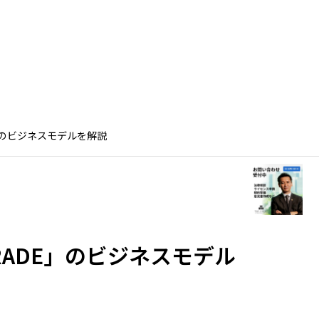
弁護士紹介
サービス
ブログ
アクセス
規約等
」のビジネスモデルを解説
すべきストッ
RADE」のビジネスモデル
イントを解説
特許権侵害をしていた・された場合
【雛形
の対応を事例とともに弁護士が解説
い書き