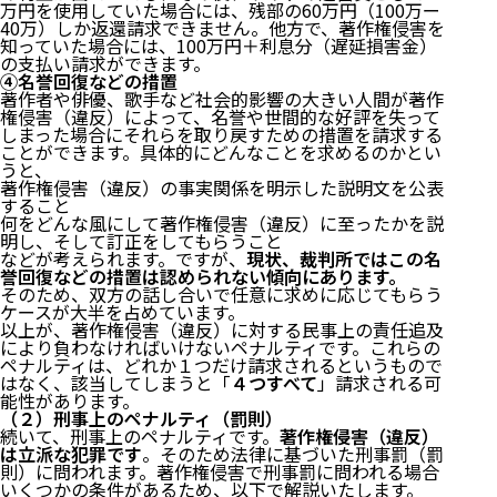
万円を使用していた場合には、残部の60万円（100万ー
40万）しか返還請求できません。他方で、著作権侵害を
知っていた場合には、100万円＋利息分（遅延損害金）
の支払い請求ができます。
④名誉回復などの措置
著作者や俳優、歌手など社会的影響の大きい人間が著作
権侵害（違反）によって、名誉や世間的な好評を失って
しまった場合にそれらを取り戻すための措置を請求する
ことができます。具体的にどんなことを求めるのかとい
うと、
著作権侵害（違反）の事実関係を明示した説明文を公表
すること
何をどんな風にして著作権侵害（違反）に至ったかを説
明し、そして訂正をしてもらうこと
などが考えられます。ですが、
現状、裁判所ではこの名
誉回復などの措置は認められない傾向にあります。
そのため、双方の話し合いで任意に求めに応じてもらう
ケースが大半を占めています。
以上が、著作権侵害（違反）に対する民事上の責任追及
により負わなければいけないペナルティです。これらの
ペナルティは、どれか１つだけ請求されるというもので
はなく、該当してしまうと「
４つすべて
」請求される可
能性があります。
（２）刑事上のペナルティ（罰則）
続いて、刑事上のペナルティです。
著作権侵害（違反）
は立派な犯罪です
。そのため法律に基づいた刑事罰（罰
則）に問われます。著作権侵害で刑事罰に問われる場合
いくつかの条件があるため、以下で解説いたします。