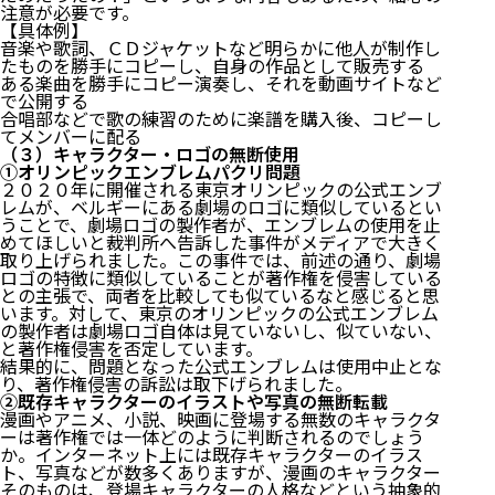
注意が必要です。
【具体例】
音楽や歌詞、ＣＤジャケットなど明らかに他人が制作し
たものを勝手にコピーし、自身の作品として販売する
ある楽曲を勝手にコピー演奏し、それを動画サイトなど
で公開する
合唱部などで歌の練習のために楽譜を購入後、コピーし
てメンバーに配る
（３）キャラクター・ロゴの無断使用
①オリンピックエンブレムパクリ問題
２０２０年に開催される東京オリンピックの公式エンブ
レムが、ベルギーにある劇場のロゴに類似しているとい
うことで、劇場ロゴの製作者が、エンブレムの使用を止
めてほしいと裁判所へ告訴した事件がメディアで大きく
取り上げられました。この事件では、前述の通り、劇場
ロゴの特徴に類似していることが著作権を侵害している
との主張で、両者を比較しても似ているなと感じると思
います。対して、東京のオリンピックの公式エンブレム
の製作者は劇場ロゴ自体は見ていないし、似ていない、
と著作権侵害を否定しています。
結果的に、問題となった公式エンブレムは使用中止とな
り、著作権侵害の訴訟は取下げられました。
②既存キャラクターのイラストや写真の無断転載
漫画やアニメ、小説、映画に登場する無数のキャラクタ
ーは著作権では一体どのように判断されるのでしょう
か。インターネット上には既存キャラクターのイラス
ト、写真などが数多くありますが、漫画のキャラクター
そのものは、登場キャラクターの人格などという抽象的