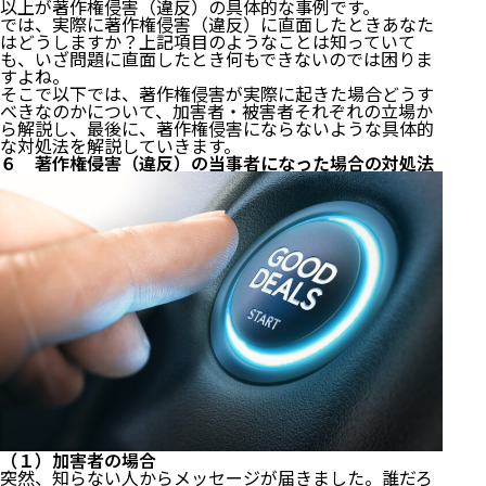
以上が著作権侵害（違反）の具体的な事例です。
では、実際に著作権侵害（違反）に直面したときあなた
はどうしますか？上記項目のようなことは知っていて
も、いざ問題に直面したとき何もできないのでは困りま
すよね。
そこで以下では、著作権侵害が実際に起きた場合どうす
べきなのかについて、加害者・被害者それぞれの立場か
ら解説し、最後に、著作権侵害にならないような具体的
な対処法を解説していきます。
６ 著作権侵害（違反）の当事者になった場合の対処法
（１）加害者の場合
突然、知らない人からメッセージが届きました。誰だろ