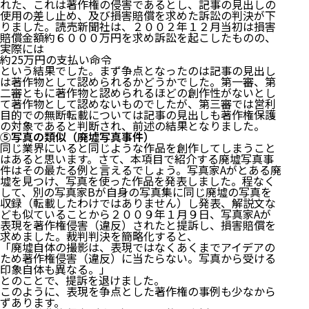
れた、これは著作権の侵害であるとし、記事の見出しの
使用の差し止め、及び損害賠償を求めた訴訟の判決が下
りました。読売新聞社は、２００２年１２月当初は損害
賠償金額約６０００万円を求め訴訟を起こしたものの、
実際には
約25万円の支払い命令
という結果でした。まず争点となったのは記事の見出し
は著作物として認められるかどうかでした。第一審、第
二審ともに著作物と認められるほどの創作性がないとし
て著作物として認めないものでしたが、第三審では営利
目的での無断転載については記事の見出しも著作権保護
の対象であると判断され、前述の結果となりました。
⑤写真の類似（廃墟写真事件）
同じ業界にいると同じような作品を創作してしまうこと
はあると思います。さて、本項目で紹介する廃墟写真事
件はその最たる例と言えるでしょう。写真家Aがとある廃
墟を見つけ、写真を使った作品を発表しました。程なく
して、別の写真家Bが自身の写真集に同じ廃墟の写真を
収録（転載したわけではありません）し発表、解説文な
ども似ていることから２００９年１月９日、写真家Aが
表現を著作権侵害（違反）されたと提訴し、損害賠償を
求めました。裁判判決を簡略化すると、
「廃墟自体の撮影は、表現ではなくあくまでアイデアの
ため著作権侵害（違反）に当たらない。写真から受ける
印象自体も異なる。」
とのことで、提訴を退けました。
このように、表現を争点とした著作権の事例も少なから
ずあります。