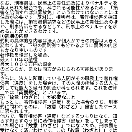
なお、刑事罰は、民事上の責任追及によりペナルティを
与えられた場合でも、科される可能性があるため、「損
害を賠償すれば無罪放免」というわけではないことには
注意が必要です。反対に、権利者は、著作権侵害を探知
した際には、損害賠償請求などの民事上の責任追及のほ
か、刑事告訴をするなどして、刑事上のペナルティを求
めることができるわけです。
①罰則の内容
罰則の具体的な内容は法人か個人かでその内容は大きく
変わります。下記の罰則例でも分かるように罰則の内容
もかなり重いものです。
著作権を侵害した場合、
最大１０年の懲役
最大１０００万円の罰金
のどちらか、または両方が命じられる可能性がありま
す。
さらに、法人に所属している人間がその職務上で著作権
侵害（違反）をした場合は、その人間の所属する法人に
対しても最大３億円の罰金が科せられます。これを法律
上では「
両罰規定
」といいます。
②「故意（わざと）」が必要なこと
もっとも、著作権侵害（違反）をした場合のうち、刑事
罰に問われるのは、「
故意（わざと）
」侵害したケース
に限られます。
他方で、著作権侵害（違反）などするつもりはなく、知
らず知らずのうちに著作権侵害（違反）をしてしまって
いた場合は「
故意（わざと）
」ではないため、刑事罰を
受けなくて済むわけです。この「
故意（わざと）
」では