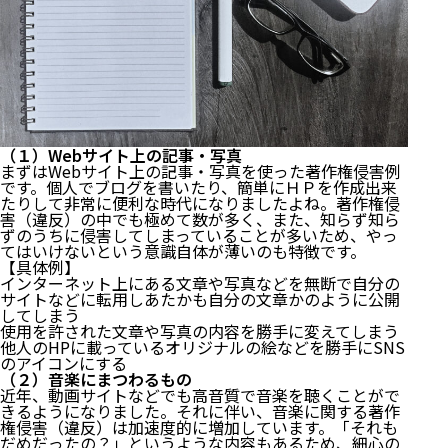
（１）Webサイト上の記事・写真
まずはWebサイト上の記事・写真を使った著作権侵害例
です。個人でブログを書いたり、簡単にＨＰを作成出来
たりして非常に便利な時代になりましたよね。著作権侵
害（違反）の中でも極めて数が多く、また、知らず知ら
ずのうちに侵害してしまっていることが多いため、やっ
てはいけないという意識自体が薄いのも特徴です。
【具体例】
インターネット上にある文章や写真などを無断で自分の
サイトなどに転用しあたかも自分の文章かのように公開
してしまう
使用を許された文章や写真の内容を勝手に変えてしまう
他人のHPに載っているオリジナルの絵などを勝手にSNS
のアイコンにする
（２）音楽にまつわるもの
近年、動画サイトなどでも高音質で音楽を聴くことがで
きるようになりました。それに伴い、音楽に関する著作
権侵害（違反）は加速度的に増加しています。「それも
だめだったの？」というような内容もあるため、細心の