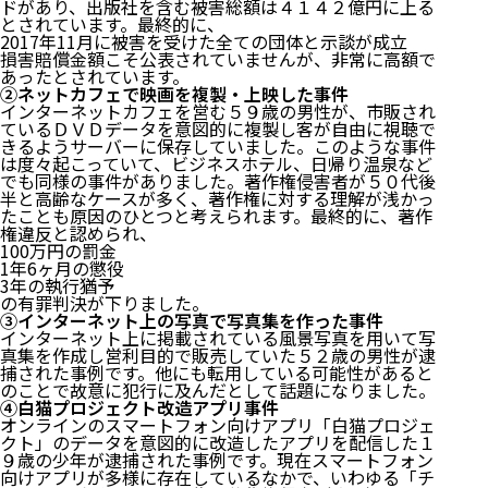
ドがあり、出版社を含む被害総額は４１４２億円に上る
とされています。最終的に、
2017年11月に被害を受けた全ての団体と示談が成立
損害賠償金額こそ公表されていませんが、非常に高額で
あったとされています。
②ネットカフェで映画を複製・上映した事件
インターネットカフェを営む５９歳の男性が、市販され
ているＤＶＤデータを意図的に複製し客が自由に視聴で
きるようサーバーに保存していました。このような事件
は度々起こっていて、ビジネスホテル、日帰り温泉など
でも同様の事件がありました。著作権侵害者が５０代後
半と高齢なケースが多く、著作権に対する理解が浅かっ
たことも原因のひとつと考えられます。最終的に、著作
権違反と認められ、
100万円の罰金
1年6ヶ月の懲役
3年の執行猶予
の有罪判決が下りました。
③インターネット上の写真で写真集を作った事件
インターネット上に掲載されている風景写真を用いて写
真集を作成し営利目的で販売していた５２歳の男性が逮
捕された事例です。他にも転用している可能性があると
のことで故意に犯行に及んだとして話題になりました。
④白猫プロジェクト改造アプリ事件
オンラインのスマートフォン向けアプリ「白猫プロジェ
クト」のデータを意図的に改造したアプリを配信した１
９歳の少年が逮捕された事例です。現在スマートフォン
向けアプリが多様に存在しているなかで、いわゆる「チ