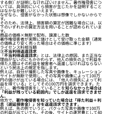
する側）が証明しなければいけません。著作権侵害につ
６ 著作権侵害（違反）の当事者になった場合の対処
いては、具体的にいくら損害が生じたかを証明すること
法
はなかなか難しいといえます。
なぜなら、侵害がなかった状態は想像でしかないからで
す。
（１）加害者の場合
そのため、法律上、損害額の算定が困難な場合には、以
（２）被害者の場合
下のいずれかの算定方法を用いることが認められていま
７ 著作権侵害（違反）にならないために注意するこ
す。
と
商品の価格×無断で配布、譲渡した数
著作権侵害者が実際に儲けとして受け取った金額（通常
８ 小括
の価格より安く売った場合はその価格に準じます）
９ まとめ
ライセンス料相当額
③不当利得返還請求
「
不当利得返還請求
」とは、法律上の原因、また正当な
理由がないのにもかかわらず、他人の損失の上で利益を
得た人間はその利益を被害者へ返還しなければならない
という民法上の規定を指します。
例えば、自分が撮影した写真や画像を、キュレーション
サイトが無断で使用し、その写真や画像によって100万
円の儲けが出ている場合には、「他人の損失によって利
益を得ている」としてその100万円を請求できます。た
だし、著作権侵害をしていることを
知らなかった場合は
「利益が残っている範囲内」でしか返還を請求できませ
ん
。
他方で、
著作権侵害を知っていた場合は「得た利益＋利
息（遅延損害金）」分を返還請求できます
。
例えば、先の例でいうと、パクった写真や画像で100万
の利益が出ていても、その後、サイトの運営費として40