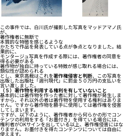
この事件では、白川氏が撮影した写真をマッドアマノ氏
が、
著作権者に無断で
本質的な特徴を感じるような
かたちで作品を発表している点が争点となりました。結
果的に、
モンタージュ写真を作成する際には、著作権者の同意を
得る必要がある
著作物が独自に持っている特徴が感じ取れる場合には、
類似性が認められる
とし、東京高裁はこれを
著作権侵害と判断
、この写真を
出版した出版社「週刊現代」に罰金５０万円の支払いを
言い渡しました。
（５）著作物を利用する権利を有していないこと
基本的には著作物を作った者に対して著作権が発生しま
すから、それ以外の者は著作物を使用する権利はありま
せん。ですから著作物を勝手に使用しては著作権を侵害
してしまいます。
ですが、以下のように、著作権者から何らかの形でコン
テンツの利用をする「お墨付き」を得ている場合には、
権利者がOKサインを出している以上、著作権侵害にはな
りません。お墨付きを得たコンテンツについては自由に
使えます。