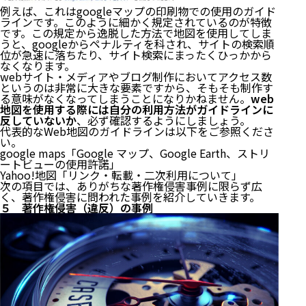
例えば、これはgoogleマップの印刷物での使用のガイド
ラインです。このように細かく規定されているのが特徴
です。この規定から逸脱した方法で地図を使用してしま
うと、googleからペナルティを科され、サイトの検索順
位が急速に落ちたり、サイト検索にまったくひっかから
なくなります。
webサイト・メディアやブログ制作においてアクセス数
というのは非常に大きな要素ですから、そもそも制作す
る意味がなくなってしまうことになりかねません。
web
地図を使用する際には自分の利用方法がガイドラインに
反していないか
、必ず確認するようにしましょう。
代表的なWeb地図のガイドラインは以下をご参照くださ
い。
google maps「
Google マップ、Google Earth、ストリ
ートビューの使用許諾
」
Yahoo!地図「
リンク・転載・二次利用について
」
次の項目では、ありがちな著作権侵害事例に限らず広
く、著作権侵害に問われた事例を紹介していきます。
５ 著作権侵害（違反）の事例