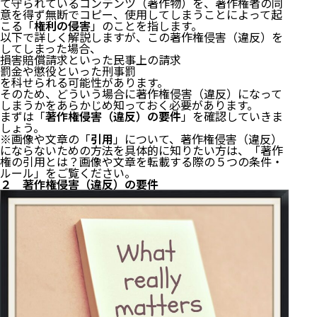
て守られているコンテンツ（著作物）を、著作権者の同
意を得ず無断でコピー、使用してしまうことによって起
こる「
権利の侵害
」のことを指します。
以下で詳しく解説しますが、この著作権侵害（違反）を
してしまった場合、
損害賠償請求といった民事上の請求
罰金や懲役といった刑事罰
を科せられる可能性があります。
そのため、どういう場合に著作権侵害（違反）になって
しまうかをあらかじめ知っておく必要があります。
まずは「
著作権侵害（違反）の要件
」を確認していきま
しょう。
※画像や文章の「
引用
」について、著作権侵害（違反）
にならないための方法を具体的に知りたい方は、「
著作
権の引用とは？画像や文章を転載する際の５つの条件・
ルール
」をご覧ください。
２ 著作権侵害（違反）の要件