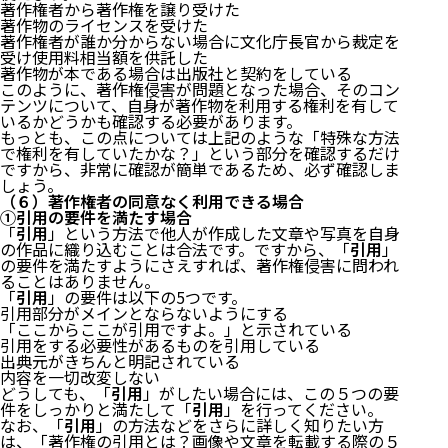
著作権者から著作権を譲り受けた
著作物のライセンスを受けた
著作権者が誰か分からない場合に文化庁長官から裁定を
受け使用料相当額を供託した
著作物が本である場合は出版社と契約をしている
このように、著作権侵害が問題となった場合、そのコン
テンツについて、自身が著作物を利用する権利を有して
いるかどうかも確認する必要があります。
もっとも、この点については上記のような「特殊な方法
で権利を有していたかな？」という部分を確認するだけ
ですから、非常に確認が簡単であるため、必ず確認しま
しょう。
（６）著作権者の同意なく利用できる場合
①引用の要件を満たす場合
「
引用
」という方法で他人が作成した文章や写真を自身
の作品に織り込むことは合法です。ですから、「
引用
」
の要件を満たすようにさえすれば、著作権侵害に問われ
ることはありません。
「
引用
」の要件は以下の5つです。
引用部分がメインとならないようにする
「ここからここが引用ですよ。」と示されている
引用をする必要性があるものを引用している
出典元がきちんと明記されている
内容を一切改変しない
どうしても、「
引用
」がしたい場合には、この５つの要
件をしっかりと満たして「
引用
」を行ってください。
なお、「
引用
」の方法などをさらに詳しく知りたい方
は、「
著作権の引用とは？画像や文章を転載する際の５