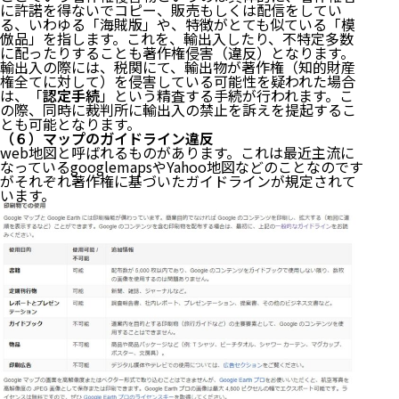
に許諾を得ないでコピー、販売もしくは配信をしてい
る、いわゆる「海賊版」や、特徴がとても似ている「模
倣品」を指します。これを、輸出入したり、不特定多数
に配ったりすることも著作権侵害（違反）となります。
輸出入の際には、税関にて、輸出物が著作権（知的財産
権全てに対して）を侵害している可能性を疑われた場合
は、「
認定手続
」という精査する手続が行われます。こ
の際、同時に裁判所に輸出入の禁止を訴えを提起するこ
とも可能となります。
（６）マップのガイドライン違反
web地図と呼ばれるものがあります。これは最近主流に
なっているgooglemapsやYahoo地図などのことなのです
がそれぞれ著作権に基づいたガイドラインが規定されて
います。