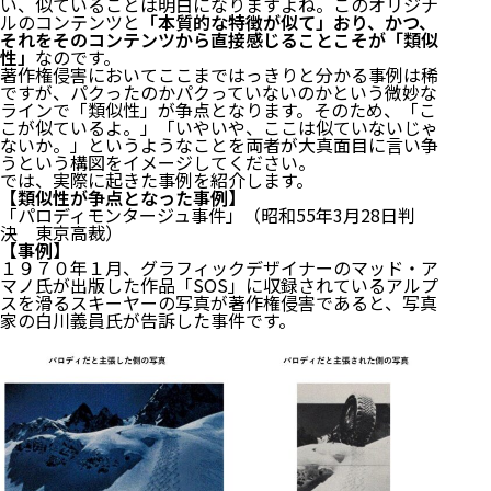
い、似ていることは明白になりますよね。このオリジナ
ルのコンテンツと
「本質的な特徴が似て」おり、かつ、
それをそのコンテンツから直接感じることこそが「類似
性」
なのです。
著作権侵害においてここまではっきりと分かる事例は稀
ですが、パクったのかパクっていないのかという微妙な
ラインで「類似性」が争点となります。そのため、「こ
こが似ているよ。」「いやいや、ここは似ていないじゃ
ないか。」というようなことを両者が大真面目に言い争
うという構図をイメージしてください。
では、実際に起きた事例を紹介します。
【類似性が争点となった事例】
「パロディモンタージュ事件」（昭和55年3月28日判
決 東京高裁）
【事例】
１９７０年１月、グラフィックデザイナーのマッド・ア
マノ氏が出版した作品「SOS」に収録されているアルプ
スを滑るスキーヤーの写真が著作権侵害であると、写真
家の白川義員氏が告訴した事件です。