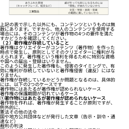
上記の表で示した以外にも、コンテンツというものは無
数にあります。ですから、他人のコンテンツを使用する
場合には、そのコンテンツが著作物の4つの要件を満た
すかどうかを確認してください。
（２）著作権が存続していること
著作権はクリエイターがコンテンツ（著作物）を作った
時点で発生し、原則としてそのクリエイターに権利が与
えられます。著作権という権利を得るために特別な資格
や国への届出・登録はいりません。
このように発生した著作権も、侵害のタイミングで、有
効に権利が存続していないと著作権侵害（違反）にはな
りません。
著作権が存続しているかどうか問題となるのは、具体的
には、以下の2つのケースです
著作物にはあたるが著作権が認められないケース
著作権の保護期間が切れているケース
①著作物にはあたるが著作権が認められないケース
著作物を作れば、著作権が発生することが原則ですが、
例外的に、
憲法その他の法令
国や地方公共団体などが発行した文章（告示・訓令・通
達など）
裁判の判決