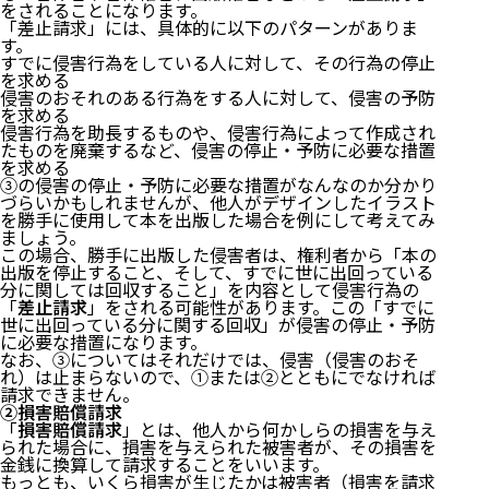
をされることになります。
①オリンピックエンブレムパクリ問題
「差止請求」には、具体的に以下のパターンがありま
②既存キャラクターのイラストや写真の無断転載
す。
（４）漫画
すでに侵害行為をしている人に対して、その行為の停止
（５）著作権侵害物を輸出入したりこれを頒布する
を求める
行為
侵害のおそれのある行為をする人に対して、侵害の予防
（６）マップのガイドライン違反
を求める
侵害行為を助長するものや、侵害行為によって作成され
５ 著作権侵害（違反）の事例
たものを廃棄するなど、侵害の停止・予防に必要な措置
を求める
（１）刑事事件（逮捕事例など）
③の侵害の停止・予防に必要な措置がなんなのか分かり
づらいかもしれませんが、他人がデザインしたイラスト
を勝手に使用して本を出版した場合を例にして考えてみ
①「はるか夢のあと」事件
ましょう。
②ネットカフェで映画を複製・上映した事件
この場合、勝手に出版した侵害者は、権利者から「本の
③インターネット上の写真で写真集を作った事件
出版を停止すること、そして、すでに世に出回っている
④白猫プロジェクト改造アプリ事件
分に関しては回収すること」を内容として侵害行為の
⑤「WinMX」使用著作権侵害事件
「
差止請求
」をされる可能性があります。この「すでに
⑥「ONE PIECE」不正公開事件（２０１６年３月
世に出回っている分に関する回収」が侵害の停止・予防
に必要な措置になります。
１日判決 京都地裁）
なお、③についてはそれだけでは、侵害（侵害のおそ
（２）民事事件
れ）は止まらないので、①または②とともにでなければ
請求できません。
①画像や写真の無断使用
②損害賠償請求
②音楽ファイルの違法アップロード
「
損害賠償請求
」とは、他人から何かしらの損害を与え
られた場合に、損害を与えられた被害者が、その損害を
③動画サイト運営会社の責任
金銭に換算して請求することをいいます。
④記事見出しの無断転載
もっとも、いくら損害が生じたかは被害者（損害を請求
⑤写真の類似（廃墟写真事件）