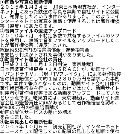
①画像や写真の無断使用
２０１５年１月２４日 JR東日本新潟支社が、インター
ネット上にあった鉄道の写真を無断で自社サイトに公開
し、謝罪をしたという事件がありました。このようにイ
ンターネット上の写真を無断で使用することは著作権侵
害（違反）にあたります。
②音楽ファイルの違法アップロード
２０１０年７月 不特定多数で共有するファイルのソフ
トを使用し、無断で音楽ファイルをアップロードしたこ
とが著作権侵害（違反）とされ、
総額約550万円の損害賠償金＋遅延損害金
を支払う判決が下された事例がありました。
③動画サイト運営会社の責任
【平成２１年１１月１３日判決 東京地裁】
日本音楽著作権協会（ＪＡＳＲＡＣ）が、動画サイト
「パンドラＴＶ」（現「TVブレイク」）による著作権侵
害の損害賠償として約１億２８００万円を請求した事例
です。本件で争点となったのは、動画サイト会社自体が
著作権侵害行為を行っていたわけではなく、動画サイト
利用者が著作権侵害である動画をアップロードしていた
という点です。結果的には、東京地裁は、動画サイト運
営会社の監督責任に非があるとして著作権侵害を認め、
約9000万円の損害賠償請求
動画の配信サービスの差止め請求
を命じました。
④記事見出しの無断転載
２００５年１０月６日 読売新聞社が、インターネット
ニュースとして配信していた記事の見出しを無断で使わ