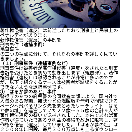
著作権侵害（違反）は前述したとおり刑事上と民事上の
ペナルティがあります。
著作権侵害（違反）の事例を
刑事事件（逮捕事例）
民事事件
の二つの視点に分けて、それぞれの事例を詳しく見てい
きましょう。
（１）刑事事件（逮捕事例など）
刑事事件は被害者が著作権侵害（違反）をされたと刑事
告訴を受けたとき初めて動き出します（親告罪）。著作
権侵害（違反）は黙認されることが非常に多いのです
が、以下で紹介するケースは被害者が黙認をすることが
できないような逮捕事例です。
①「はるか夢のあと」事件
警視庁の９つの府県警の合同捜査本部により、国内外で
人気のある漫画、雑誌などの海賊版を無料で閲覧できる
ぺージへ飛べるリンク先をまとめたリーチサイト「はる
か夢の址」を運営していた２２歳～５５歳の合計９人が
著作権法違反の疑いで逮捕されました。本来であれば著
作者が得ていたであろう利益の獲得を故意に阻害し、著
作権を侵害（違反）していました。「はるか夢の址」は
２００８年に開設、毎月３００万点にも上るダウンロー