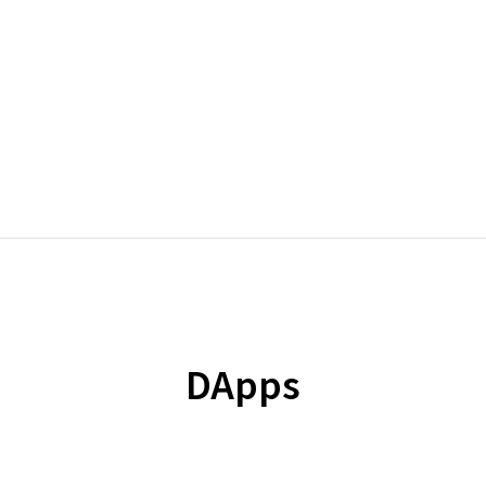
弁護士紹介
サービス
ブログ
アクセス
規約等
DApps
起業す
の基準と事業
商標権侵害に対する罰則は？侵害を
なこと
護士が解説
疑われた場合の5つの対応策を解説