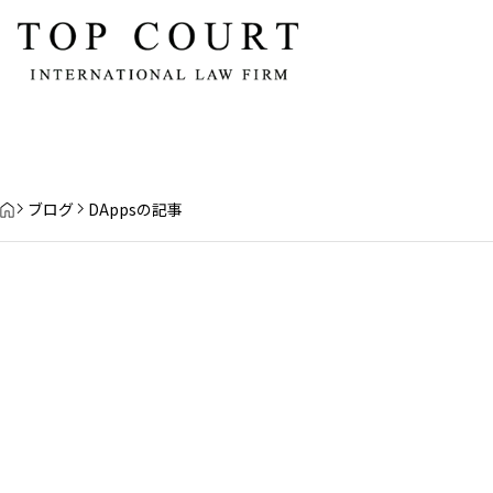
HOME
ブログ
DAppsの記事
長期滞在特化の宿泊予約サービス「E
パワハラを判断する2つ
llcano」を弁護士が解説！
者に課される義務を弁