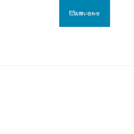
お問い合わせ
るにあたり必要なもの・必要
商標審査期間を短縮するためには？
を7つの手続きに分けて解説
つの審査方法をわかりやすく解説