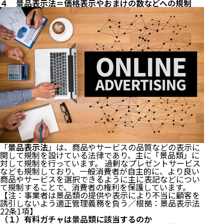
４ 景品表示法＝価格表示やおまけの数などへの規制
「
景品表示法
」は、商品やサービスの品質などの表示に
関して規制を設けている法律であり、主に「景品類」に
対して規制を行っています。 過剰なプレゼントサービス
なども規制しており、一般消費者が自主的に、より良い
商品やサービスを選択できるように主に表記などについ
て規制することで、消費者の権利を保護しています。
【注：事業者は景品類の提供や表示により不当に顧客を
誘引しないよう適正管理義務を負う／根拠：
景品表示法
22条
1項】
（１）有料ガチャは景品類に該当するのか