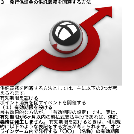
３ 発行保証金の供託義務を回避する方法
供託義務を回避する方法としては、主に以下の2つが考
えられます。
有効期限を設ける
ポイント消費を促すイベントを開催する
（１）有効期限を設ける
最も効果的な方法が、「有効期限の設定」です。 実は、
有効期限が6ヶ月以内
の前払式支払手段であれば、
供託
義務は発生しません
。 有効期限を設けるときは、利用規
約に以下のような表記をする方法が考えられます。
オン
ラインゲーム内で発行する「〇〇」（名称）の有効期限