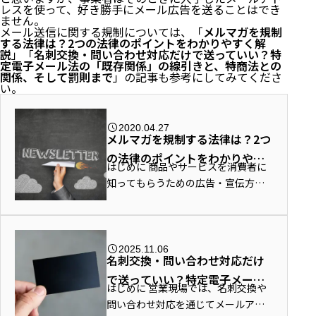
レスを使って、好き勝手にメール広告を送ることはでき
ません。
メール送信に関する規制については、「
メルマガを規制
する法律は？2つの法律のポイントをわかりやすく解
説
」「
名刺交換・問い合わせ対応だけで送っていい？特
定電子メール法の「既存関係」の線引きと、特商法との
関係、そして罰則まで
」の記事も参考にしてみてくださ
い。
2020.04.27
メルマガを規制する法律は？2つ
の法律のポイントをわかりやす
はじめに 商品やサービスを消費者に
く解説
知ってもらうための広告・宣伝方法
の一つとして、メールマガジン（メ
ルマガ）を配信する方法がありま
す。 もっとも、メルマガにも法律上
の規制があることをご存知でしょう...
2025.11.06
名刺交換・問い合わせ対応だけ
で送っていい？特定電子メール
はじめに 営業現場では、名刺交換や
法の「既存関係」の線引きと、
問い合わせ対応を通じてメールアド