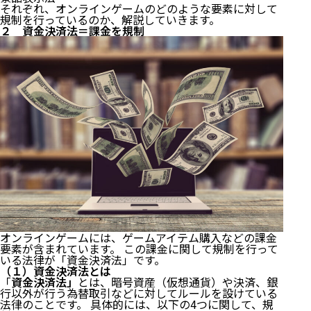
それぞれ、オンラインゲームのどのような要素に対して
規制を行っているのか、解説していきます。
２ 資金決済法＝課金を規制
オンラインゲームには、ゲームアイテム購入などの課金
要素が含まれています。 この課金に関して規制を行って
いる法律が「資金決済法」です。
（１）資金決済法とは
「
資金決済法」
とは、暗号資産（仮想通貨）や決済、銀
行以外が行う為替取引などに対してルールを設けている
法律のことです。 具体的には、以下の4つに関して、規