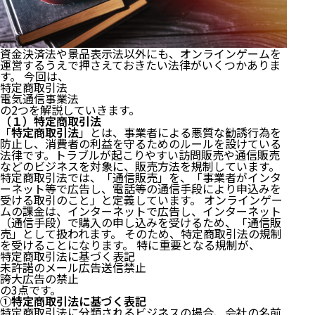
資金決済法や景品表示法以外にも、オンラインゲームを
運営するうえで押さえておきたい法律がいくつかありま
す。 今回は、
特定商取引法
電気通信事業法
の2つを解説していきます。
（１）特定商取引法
「
特定商取引法
」とは、事業者による悪質な勧誘行為を
防止し、消費者の利益を守るためのルールを設けている
法律です。トラブルが起こりやすい訪問販売や通信販売
などのビジネスを対象に、販売方法を規制しています。
特定商取引法では、「通信販売」を、「事業者がインタ
ーネット等で広告し、電話等の通信手段により申込みを
受ける取引のこと」と定義しています。 オンラインゲー
ムの課金は、インターネットで広告し、インターネット
（通信手段）で購入の申し込みを受けるため、「通信販
売」として扱われます。 そのため、特定商取引法の規制
を受けることになります。 特に重要となる規制が、
特定商取引法に基づく表記
未許諾のメール広告送信禁止
誇大広告の禁止
の3点です。
①特定商取引法に基づく表記
特定商取引法に分類されるビジネスの場合、会社の名前