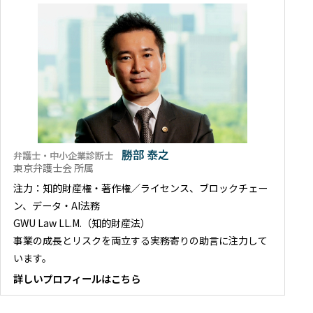
勝部 泰之
弁護士・中小企業診断士
東京弁護士会 所属
注力：知的財産権・著作権／ライセンス、ブロックチェー
ン、データ・AI法務
GWU Law LL.M.（知的財産法）
事業の成長とリスクを両立する実務寄りの助言に注力して
います。
詳しいプロフィールはこちら