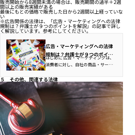
③誇大広告の禁止
販売開始から8週間未満の場合は、販売期間の過半＋2週
（２）電気通信事業法
間以上の販売実績がある
最後にもとの価格で販売した日から2週間以上経っていな
６ 小括
い
（補足）アプリ内課金（Apple/Google）と法対応の
※広告関係の法律は、「
広告・マーケティングへの法律
両立
規制は？弁護士が９つのポイントを解説
」の記事で詳し
７ まとめ
く解説しています。参考にしてください。
広告・マーケティングへの法律
規制は？弁護士が９つのポイン
はじめに 広告・マーケティングは、
トを解説 | トップコート国際法
消費者に対し、自社の商品・サービ
律事務所
スを広く宣伝するために効果的な手
段です。 近時では、従来の方法に加
５ その他、関連する法律
え、ウェブやSNSなどを活用するな
ど、広告やマーケティングの形態も
多様...