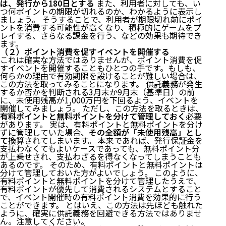
は、発行から180日とする
また、利用者に対しても、い
つ何ポイントの期限が切れるのか、わかるように表示し
ましょう。 そうすることで、利用者が期限切れ前にポイ
ントを消費する可能性が高くなり、積極的にゲームをプ
レイする、さらなる課金を行う、などの効果も期待でき
ます。
（２）ポイント消費を促すイベントを開催する
これは確実な方法ではありませんが、ポイント消費を促
すイベントを開催することもひとつの手です。もしも、
何らかの理由で有効期限を設けることが難しい場合は、
この方法を取ってみることになります。 供託義務が発生
するか否かを判断される3月末か9月末（基準日）の前
に、未使用残高が1,000万円を下回るよう、イベントを
開催してみましょう。 ただし、この方法を取るときは、
有料ポイントと無料ポイントを分けて管理しておく
必要
があります。 実は、有料ポイントと無料ポイントを分け
ずに管理していた場合、
その全額が「未使用残高」とし
て換算
されてしまいます。 本来であれば、発行保証金を
支払わなくてもよいケースであっても、無料ポイント分
が上乗せされ、支払わざるを得なくなってしまうことも
あるのです。 そのため、有料ポイントと無料ポイントは
分けて管理しておいた方がよいでしょう。 このように、
有料ポイントと無料ポイントを分けて管理したうえで、
有料ポイントが優先して消費されるシステムとすること
で、イベント開催時の有料ポイント消費を効果的に行う
ことができます。 とはいえ、この方法は先ほども触れた
ように、確実に供託義務を回避できる方法ではありませ
ん。注意してください。