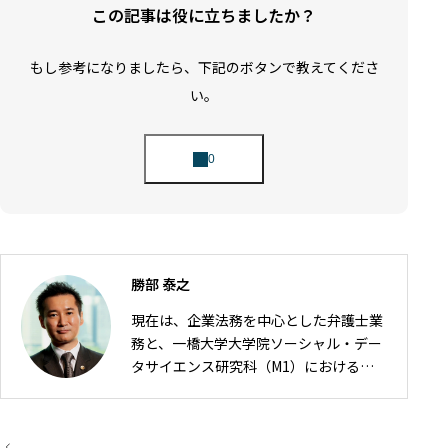
この記事は役に立ちましたか？
もし参考になりましたら、下記のボタンで教えてくださ
い。
勝部 泰之
現在は、企業法務を中心とした弁護士業
務と、一橋大学大学院ソーシャル・デー
タサイエンス研究科（M1）における研
究の2軸で活動しています。 弁護士とし
ては、IT・ゲーム・AI・FinTech分野を
中心に、契約・利用規約、知的財産、個
投