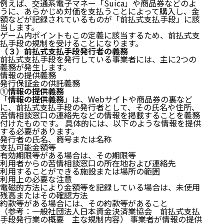
例えば、交通系電子マネー「Suica」や商品券などのよ
うに、あらかじめ対価を支払うことによって購入し、金
額などが記録されているものが「前払式支払手段」に該
当します。
ゲーム内ポイントもこの定義に該当するため、前払式支
払手段の規制を受けることになります。
（３）前払式支払手段発行者の義務
前払式支払手段を発行している事業者には、主に2つの
義務が発生します。
情報の提供義務
発行保証金の供託義務
①情報の提供義務
「
情報の提供義務
」は、Webサイトや商品券の裏など
に、前払式支払手段の発行者として、その氏名や住所、
苦情相談窓口の連絡先などの情報を掲載することを義務
付けたものです。 具体的には、以下のような情報を提供
する必要があります。
発行者の氏名、商号または名称
支払可能金額等
有効期限等がある場合は、その期限等
利用者からの苦情相談窓口の所在地および連絡先
利用することができる施設または場所の範囲
利用上の必要な注意
電磁的方法により金額等を記録している場合は、未使用
残高またはその確認方法
約款等がある場合には、その約款等があること
（参考：
一般社団法人日本資金決済業協会 前払式支払
手段発行業の概要 主な規制内容
） 事業者が情報の提供