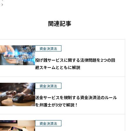
人情報保護、資金決済・金融規制、企業
稿
ナ
法務などを取り扱っています。 大学院で
ビ
は、法令工学を基盤として、法令データ
ゲ
関連記事
ー
の構造化や生成AI・データサイエンスを
シ
活用した法情報処理に関する研究に取り
ョ
ン
組んでいます。
資金決済法
投げ銭サービスに関する法律問題を2つの回
避スキームとともに解説
資金決済法
送金サービスを規制する資金決済法のルール
を弁護士が3分で解説！
資金決済法