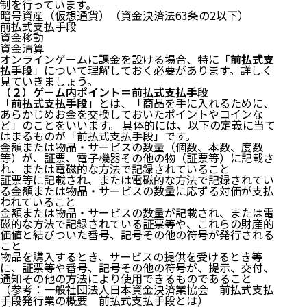
制を行っています。
暗号資産（仮想通貨）（
資金決済法63条の2
以下）
前払式支払手段
資金移動
資金清算
オンラインゲームに課金を設ける場合、特に「
前払式支
払手段
」について理解しておく必要があります。詳しく
見ていきましょう。
（２）ゲーム内ポイント＝前払式支払手段
「
前払式支払手段
」とは、「商品を手に入れるために、
あらかじめお金を交換しておいたポイントやコインな
ど」のことをいいます。 具体的には、以下の定義に当て
はまるものが「前払式支払手段」です。
金額または物品・サービスの数量（個数、本数、度数
等）が、証票、電子機器その他の物（証票等）に記載さ
れ、または電磁的な方法で記録されていること
証票等に記載され、または電磁的な方法で記録されてい
る金額または物品・サービスの数量に応ずる対価が支払
われていること
金額または物品・サービスの数量が記載され、または電
磁的な方法で記録されている証票等や、これらの財産的
価値と結びついた番号、記号その他の符号が発行される
こと
物品を購入するとき、サービスの提供を受けるとき等
に、証票等や番号、記号その他の符号が、提示、交付、
通知その他の方法により使用できるものであること
（参考：
一般社団法人日本資金決済業協会 前払式支払
手段発行業の概要 前払式支払手段とは
）