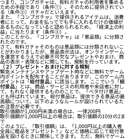
つまり、コンプガチャは、有料ガチャの利用者を集める
ための手段であり（条件①）、そのために提供されてい
る（条件②）ガチャだといえます。
また、「コンプガチャ」で提供されるアイテムは、消費
者にとって、お金を払ってでも手に入れるだけの価値が
あるものになっていると認められるため、「経済上の利
益」に当たります（条件③）。
このことから、「コンプガチャ」は「景品類」に分類さ
れたのです。
さて、有料ガチャそのものは景品類には分類されないこ
とがわかりましたが、景品表示法は、オンラインゲーム
を運営するうえで必要不可欠なプレゼントやおまけ、商
品の表示・表現などに関しても、規制を行っています。
（２）プレゼント・おまけに対する規制
緊急メンテナンスやアップデート時などに無料でゲーム
内ポイントを配布することがありますが、このゲーム内
ポイントは「
総付景品
」に該当します。 ここでいう「
総
付景品
」とは、商品・サービスの利用者や来店者に対し
て、もれなく提供するもののことで、「ベタ付け景品」
とも呼ばれています。 総付景品は、提供できる景品の最
高額について、以下のようなルールが設けられているた
め注意が必要です。
取引価額が1,000円未満の場合は、一律200円
取引価額が1,000円以上の場合は、取引価額の10分の2ま
で
このように、「取引価額」は、「1,000円以上の購入者
全員に粗品をプレゼント！」などと価格に応じて総付景
品を設けるときに関係してきます。 ただ、無料でゲーム