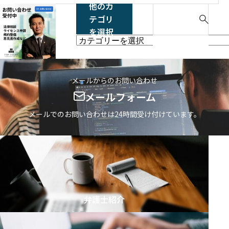
他のカ
S
テゴリ
e
を選択
a
他
r
の
c
カ
h
テ
メールからのお問い合わせ
f
ゴ
メールフォーム
o
リ
r
メールでのお問い合わせは24時間受け付けています。
を
:
選
択
弁護士紹介