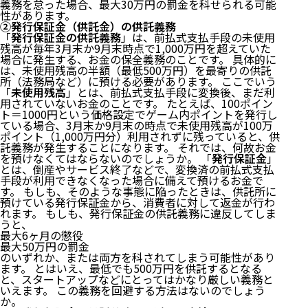
義務を怠った場合、最大30万円の罰金を科せられる可能
性があります。
②発行保証金（供託金）の供託義務
「
発行保証金の供託義務
」は、前払式支払手段の未使用
残高が毎年3月末か9月末時点で1,000万円を超えていた
場合に発生する、お金の保全義務のことです。 具体的に
は、未使用残高の半額（最低500万円）を最寄りの供託
所（法務局など）に預ける必要があります。 ここでいう
「
未使用残高
」とは、前払式支払手段に変換後、まだ利
用されていないお金のことです。 たとえば、100ポイン
ト＝1000円という価格設定でゲーム内ポイントを発行し
ている場合、3月末か9月末の時点で未使用残高が100万
ポイント（1,000万円分）利用されずに残っていると、供
託義務が発生することになります。 それでは、何故お金
を預けなくてはならないのでしょうか。 「
発行保証金
」
とは、倒産やサービス終了などで、変換済の前払式支払
手段が利用できなくなった場合に備えて預けるお金で
す。 もしも、そのような事態に陥ったときは、供託所に
預けている発行保証金から、消費者に対して返金が行わ
れます。 もしも、発行保証金の供託義務に違反してしま
うと、
最大6ヶ月の懲役
最大50万円の罰金
のいずれか、または両方を科されてしまう可能性があり
ます。 とはいえ、最低でも500万円を供託するとなる
と、スタートアップなどにとってはかなり厳しい義務と
いえます。 この義務を回避する方法はないのでしょう
か。