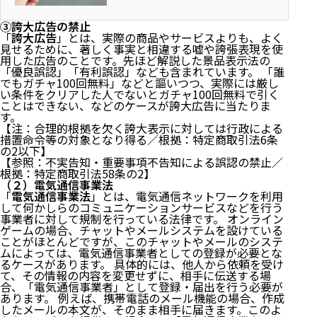
特商法との関係、そして罰則ま
レスを得る機会が日々あります。で
で
は、その関係性だけを根拠に、新商
③誇大広告の禁止
「
誇大広告
」とは、実際の商品やサービスよりも、よく
品やイベントの広告・宣伝メール
見せるために、著しく事実と相違する嘘や誇張表現を使
（メルマガ／DM）を送ってよいので
用した広告のことです。先ほど解説した景品表示法の
しょ...
「優良誤認」「有利誤認」なども含まれています。 「誰
でもガチャ100回無料」などと謳いつつ、実際には厳し
い条件をクリアした人でないとガチャ100回無料で引く
ことはできない、などのケースが誇大広告に当たりま
す。
【注：合理的根拠を欠く誇大表示に対しては行政による
措置命令等の対象となり得る／根拠：
特定商取引法6条
の2
以下】
【参照：不実告知・重要事項不告知による誤認の禁止／
根拠：
特定商取引法58条の2
】
（２）電気通信事業法
「
電気通信事業法
」とは、電気通信ネットワークを利用
して何かしらのコミュニケーションサービスなどを行う
事業者に対して規制を行っている法律です。 オンライン
ゲームの場合、チャットやメールシステムを設けている
ことがほとんどですが、このチャットやメールのシステ
ムによっては、電気通信事業者としての登録が必要とな
るケースがあります。 具体的には、他人から依頼を受け
て、その情報の内容を変更せずに、相手に伝送する場
合、「電気通信事業者」として登録・届出を行う必要が
あります。 例えば、携帯電話のメール機能の場合、作成
したメールの本文が、そのまま相手に届きます。このよ