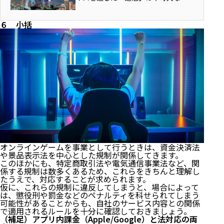
素です。 もっとも、この「通信」に
関する法律や規制を正確に理解して
６ 小括
いる事業者は少ないのではないでし
ょうか。 電気通信事業法や電波法...
オンラインゲームを事業として行うときは、資金決済法
や景品表示法を中心とした規制が関係してきます。
このほかにも、特定商取引法や電気通信事業法など、関
係する規制は数多くあるため、これらをきちんと理解し
たうえで、対応することが求められます。
仮に、これらの規制に違反してしまうと、場合によって
は、懲役刑や罰金などのペナルティを科せられてしまう
可能性があることからも、自社のサービス内容との関係
で適用されるルールを十分に確認しておきましょう。
（補足）アプリ内課金（Apple/Google）と法対応の両