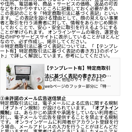
や住所、電話番号、商品・サービスの価格、返品の可否
などをわかりやすいところに記載しておく必要があり、
この表記のことを「特定商取引法に基づく表記」といい
ます。 この表記を設ける理由として、顔の見えない事業
者と取引を行う消費者に対して、情報をあらかじめ開示
しておくことで、安心・安全に取引を行えるようにする
ことが挙げられます。 オンラインゲームの場合、運営会
社のHPやサービスサイトに表示していることがほとんど
なので、必ず作成し、掲示してください。
※特定商取引法に基づく表記については、「
【テンプレ
ート有】特定商取引法に基づく表記の書き方13のポイン
ト
」で詳しく解説しています。参考にしてください。
【テンプレート有】特定商取引
法に基づく表記の書き方13のポ
はじめに 他社のサイトをみると、
イント | トップコート国際法律
webページのフッター部分に「特定
事務所
商取引法に基づく表記」という記載
②未許諾のメール広告送信禁止
を見たことがあるのではないでしょ
特定商取引法には、電子メールによる広告に関する規制
うか？ そこをクリックすると会社の
（オプトイン規制）が設けられています。 「
オプトイン
規制
」は、あらかじめ請求や承諾をしていない利用者に
名前や住所、電話番号、商品・サー
対し、電子メールで広告を提供することを禁止する規制
ビスの...
です。 オンラインゲームに利用者がアカウント登録を行
う場合、メールアドレスの入力を行うことがほとんどだ
と思いますが、事業者はそのときに入手したメールアド