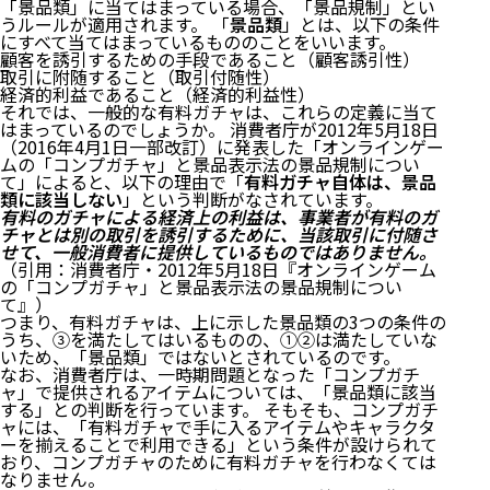
「景品類」に当てはまっている場合、「景品規制」とい
うルールが適用されます。 「
景品類
」とは、以下の条件
にすべて当てはまっているもののことをいいます。
顧客を誘引するための手段であること（顧客誘引性）
取引に附随すること（取引付随性）
経済的利益であること（経済的利益性）
それでは、一般的な有料ガチャは、これらの定義に当て
はまっているのでしょうか。 消費者庁が2012年5月18日
（2016年4月1日一部改訂）に発表した「
オンラインゲー
ムの「コンプガチャ」と景品表示法の景品規制につい
て
」によると、以下の理由で「
有料ガチャ自体は、景品
類に該当しない
」という判断がなされています。
有料のガチャによる経済上の利益は、事業者が有料のガ
チャとは別の取引を誘引するために、当該取引に付随さ
せて、一般消費者に提供しているものではありません。
（引用：消費者庁・2012年5月18日『
オンラインゲーム
の「コンプガチャ」と景品表示法の景品規制につい
て
』）
つまり、有料ガチャは、上に示した景品類の3つの条件の
うち、③を満たしてはいるものの、①②は満たしていな
いため、「景品類」ではないとされているのです。
なお、消費者庁は、一時期問題となった「コンプガチ
ャ」で提供されるアイテムについては、「景品類に該当
する」との判断を行っています。 そもそも、コンプガチ
ャには、「有料ガチャで手に入るアイテムやキャラクタ
ーを揃えることで利用できる」という条件が設けられて
おり、コンプガチャのために有料ガチャを行わなくては
なりません。