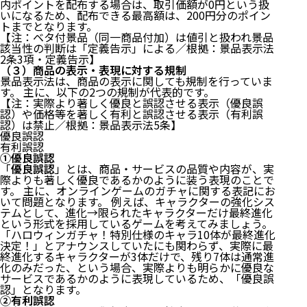
内ポイントを配布する場合は、取引価額が0円という扱
いになるため、配布できる最高額は、200円分のポイン
トまでとなります。
【注：ベタ付景品（同一商品付加）は値引と扱われ景品
該当性の判断は「定義告示」による／根拠：
景品表示法
2条
3項・
定義告示
】
（３）商品の表示・表現に対する規制
景品表示法は、商品の表示に関しても規制を行っていま
す。 主に、以下の2つの規制が代表的です。
【注：実際より著しく優良と誤認させる表示（優良誤
認）や価格等を著しく有利と誤認させる表示（有利誤
認）は禁止／根拠：
景品表示法5条
】
優良誤認
有利誤認
①優良誤認
「
優良誤認
」とは、商品・サービスの品質や内容が、実
際よりも著しく優良であるかのように装う表現のことで
す。 主に、オンラインゲームのガチャに関する表記にお
いて問題となります。 例えば、キャラクターの強化シス
テムとして、進化→限られたキャラクターだけ最終進化
という形式を採用しているゲームを考えてみましょう。
はじめに
「ハロウィンガチャ！特別仕様のキャラ10体が最終進化
決定！」とアナウンスしていたにも関わらず、実際に最
１ オンラインゲームとは
終進化するキャラクターが3体だけで、残り7体は通常進
２ 資金決済法＝課金を規制
化のみだった、という場合、実際よりも明らかに優良な
サービスであるかのように表現しているため、「優良誤
（１）資金決済法とは
認」となります。
（２）ゲーム内ポイント＝前払式支払手段
②有利誤認