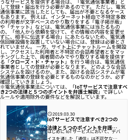
うなサービスを提供する場合は、「電気通信事業者」と
して登録・届出を行う必要があるのです。 ただし、電気
通信事業に該当したとしても、届出が不要となるケース
もあります。 例えば、インターネット経由で不特定多数
の利用者が文字ベースのやり取りをする「電子掲示板」
や「チャット」などは、電気通信事業には当たるもの
の、「他人から依頼を受けて、その情報の内容を変更せ
ずに、相手に伝送する場合」にあたらないため、電気通
信回線設備を設置していない場合には、登録は必要とさ
れていません。 一方、サイト上にチャットルームを開設
し、アクセスした利用者と不特定の会話希望者とをマッ
チングした上で、両者間のみでやり取りする場を提供す
る「
クローズ・ド・チャット
」を行う場合は、電気通信
事業者としての登録が必要となります。 どのような会話
システムを設けるのか、また、設ける会話システムが電
気通信事業の登録を必要とするものなのかどうか、必ず
確認していきましょう。
※電気通信事業法については、「
IoTサービスで注意すべ
き2つの法律と５つのポイントを弁護士解説
」で詳しい
ルールや適用除外の要件などを解説しています。
2019.03.30
IoTサービスで注意すべき2つの
法律と５つのポイントを弁護士
はじめに IoTサービスにおいて、デバ
解説
イスを通した「通信」は不可欠な要