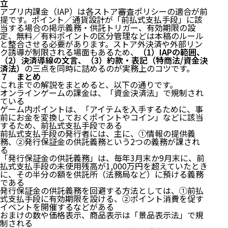
立
アプリ内課金（IAP）は各ストア審査ポリシーの適合が前
提です。ポイント／通貨設計が「前払式支払手段」に該
当する場合の掲示義務・供託トリガー、有効期限の設
定、無料／有料ポイントの区分管理などは本稿のルール
と整合させる必要があります。ストア外決済や外部リン
ク誘導が制限される場面もあるため、
（1）IAPの範囲、
（2）決済導線の文言、（3）約款・表記（特商法/資金決
済法）
の三点を同時に詰めるのが実務上のコツです。
７ まとめ
これまでの解説をまとめると、以下の通りです。
オンラインゲームの課金は、「資金決済法」で規制され
ている
ゲーム内ポイントは、「アイテムを入手するために、事
前にお金を変換しておくポイントやコイン」などに該当
するため、前払式支払手段である
前払式支払手段の発行者には、主に、①情報の提供義
務、②発行保証金の供託義務という2つの義務が課され
る
「発行保証金の供託義務」は、毎年3月末か9月末に、前
払式支払手段の未使用残高が1,000万円を超えていたとき
に、その半分の額を供託所（法務局など）に預ける義務
である
発行保証金の供託義務を回避する方法としては、①前払
式支払手段に有効期限を設ける、②ポイント消費を促す
イベントを開催するなどがある
おまけの数や価格表示、商品表示は「景品表示法」で規
制される