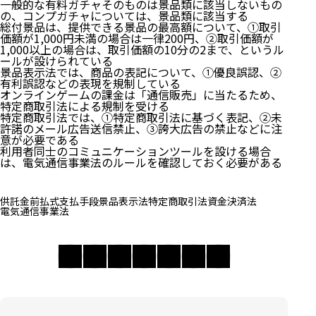
一般的な有料ガチャそのものは景品類に該当しないもの
の、コンプガチャについては、景品類に該当する
総付景品は、提供できる景品の最高額について、①取引
価額が1,000円未満の場合は一律200円、②取引価額が
1,000以上の場合は、取引価額の10分の2まで、というル
ールが設けられている
景品表示法では、商品の表記について、①優良誤認、②
有利誤認などの表現を規制している
オンラインゲームの課金は「通信販売」に当たるため、
特定商取引法による規制を受ける
特定商取引法では、①特定商取引法に基づく表記、②未
許諾のメール広告送信禁止、③誇大広告の禁止などに注
意が必要である
利用者同士のコミュニケーションツールを設ける場合
は、電気通信事業法のルールを確認しておく必要がある
供託金
前払式支払手段
景品表示法
特定商取引法
資金決済法
電気通信事業法