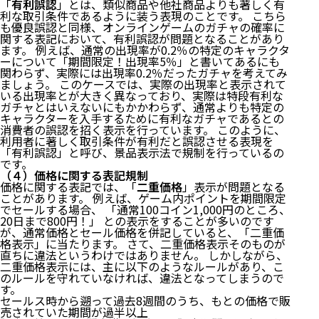
「
有利誤認
」とは、類似商品や他社商品よりも著しく有
（３）前払式支払手段発行者の義務
利な取引条件であるように装う表現のことです。 こちら
も優良誤認と同様、オンラインゲームのガチャの確率に
①情報の提供義務
関する表記において、有利誤認が問題となることがあり
②発行保証金（供託金）の供託義務
ます。 例えば、通常の出現率が0.2％の特定のキャラクタ
３ 発行保証金の供託義務を回避する方法
ーについて「期間限定！出現率5％」と書いてあるにも
関わらず、実際には出現率0.2％だったガチャを考えてみ
ましょう。 このケースでは、実際の出現率と表示されて
（１）有効期限を設ける
いる出現率とが大きく異なっており、実際は特段有利な
（２）ポイント消費を促すイベントを開催する
ガチャとはいえないにもかかわらず、通常よりも特定の
４ 景品表示法＝価格表示やおまけの数などへの規制
キャラクターを入手するために有利なガチャであるとの
消費者の誤認を招く表示を行っています。 このように、
利用者に著しく取引条件が有利だと誤認させる表現を
（１）有料ガチャは景品類に該当するのか
「有利誤認」と呼び、景品表示法で規制を行っているの
（２）プレゼント・おまけに対する規制
です。
（３）商品の表示・表現に対する規制
（４）価格に関する表記規制
価格に関する表記では、「
二重価格
」表示が問題となる
①優良誤認
ことがあります。 例えば、ゲーム内ポイントを期間限定
でセールする場合、 「通常100コイン1,000円のところ、
②有利誤認
20日まで800円！」 との表示をすることが多いのです
（４）価格に関する表記規制
が、通常価格とセール価格を併記していると、「二重価
５ その他、関連する法律
格表示」に当たります。 さて、二重価格表示そのものが
直ちに違法というわけではありません。 しかしながら、
（１）特定商取引法
二重価格表示には、主に以下のようなルールがあり、こ
のルールを守れていなければ、違法となってしまうので
す。
①特定商取引法に基づく表記
セールス時から遡って過去8週間のうち、もとの価格で販
②未許諾のメール広告送信禁止
売されていた期間が過半以上