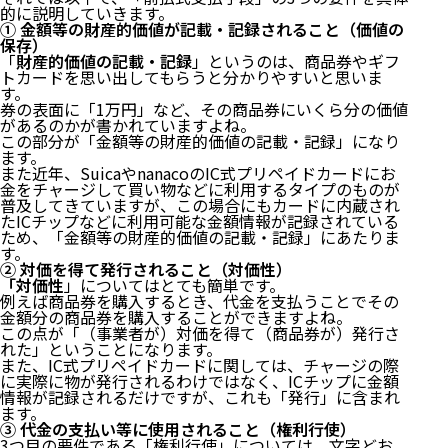
的に説明していきます。
① 金額等の財産的価値が記載・記録されること（価値の
保存）
「
財産的価値の記載・記録
」というのは、商品券やギフ
トカードを思い出してもらうと分かりやすいと思いま
す。
券の表面に「1万円」など、その商品券にいくら分の価値
があるのかが書かれていますよね。
この部分が「金額等の財産的価値の記載・記録」になり
ます。
また近年、SuicaやnanacoのIC式プリペイドカードにお
金をチャージして買い物などに利用するタイプのものが
普及してきていますが、この場合にもカードに内蔵され
たICチップなどに利用可能な金額情報が記録されている
ため、「金額等の財産的価値の記載・記録」にあたりま
す。
② 対価を得て発行されること（対価性）
「
対価性
」についてはとても簡単です。
例えば商品券を購入するとき、代金を支払うことでその
金額分の商品券を購入することができますよね。
この点が「（事業者が）対価を得て（商品券が）発行さ
れた」ということになります。
また、IC式プリペイドカードに関しては、チャージの際
に実際に物が発行されるわけではなく、ICチップに金額
情報が記録されるだけですが、これも「発行」に含まれ
ます。
③ 代金の支払い等に使用されること（権利行使）
3つ目の要件である「権利行使」については、文字どお