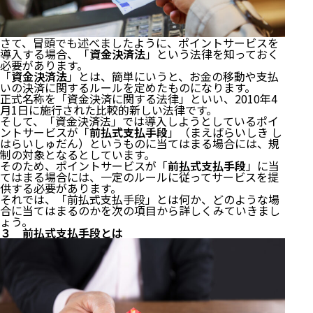
さて、冒頭でも述べましたように、ポイントサービスを
導入する場合、「
資金決済法
」という法律を知っておく
必要があります。
「
資金決済法
」とは、簡単にいうと、お金の移動や支払
いの決済に関するルールを定めたものになります。
正式名称を「資金決済に関する法律」といい、2010年4
月1日に施行された比較的新しい法律です。
そして、「資金決済法」では導入しようとしているポイ
ントサービスが「
前払式支払手段
」（まえばらいしき し
はらいしゅだん）というものに当てはまる場合には、規
制の対象となるとしています。
そのため、ポイントサービスが「
前払式支払手段
」に当
てはまる場合には、一定のルールに従ってサービスを提
供する必要があります。
それでは、「前払式支払手段」とは何か、どのような場
合に当てはまるのかを次の項目から詳しくみていきまし
ょう。
３ 前払式支払手段とは