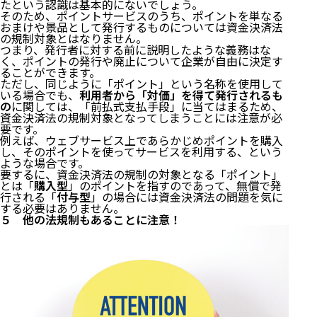
たという認識は基本的にないでしょう。
そのため、ポイントサービスのうち、ポイントを単なる
①景品表示法（景品規制）
おまけや景品として発行するものについては資金決済法
②消費者契約法
の規制対象とはなりません。
６ ポイントサービスを終了する場合
つまり、発行者に対する前に説明したような義務はな
く、ポイントの発行や廃止について企業が自由に決定す
７ まとめ
ることができます。
ただし、同じように「ポイント」という名称を使用して
いる場合でも、
利用者から「対価」を得て発行されるも
の
に関しては、「前払式支払手段」に当てはまるため、
資金決済法の規制対象となってしまうことには注意が必
要です。
例えば、ウェブサービス上であらかじめポイントを購入
し、そのポイントを使ってサービスを利用する、という
ような場合です。
要するに、資金決済法の規制の対象となる「ポイント」
とは「
購入型
」のポイントを指すのであって、無償で発
行される「
付与型
」の場合には資金決済法の問題を気に
する必要はありません。
５ 他の法規制もあることに注意！