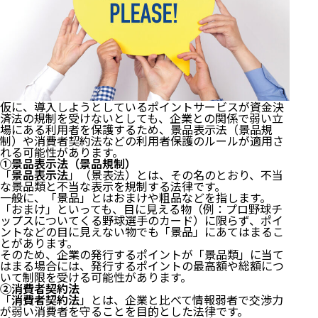
仮に、導入しようとしているポイントサービスが資金決
済法の規制を受けないとしても、企業との関係で弱い立
場にある利用者を保護するため、景品表示法（景品規
制）や消費者契約法などの利用者保護のルールが適用さ
れる可能性があります。
①景品表示法（景品規制）
「
景品表示法
」（景表法）とは、その名のとおり、不当
な景品類と不当な表示を規制する法律です。
一般に、「景品」とはおまけや粗品などを指します。
「おまけ」といっても、目に見える物（例：プロ野球チ
ップスについてくる野球選手のカード）に限らず、ポイ
ントなどの目に見えない物でも「景品」にあてはまるこ
とがあります。
そのため、企業の発行するポイントが「景品類」に当て
はまる場合には、発行するポイントの最高額や総額につ
いて制限を受ける可能性があります。
②消費者契約法
「
消費者契約法
」とは、企業と比べて情報弱者で交渉力
が弱い消費者を守ることを目的とした法律です。