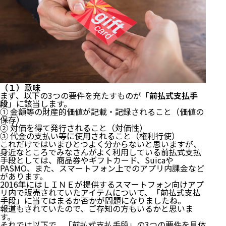
（１）意味
まず、以下の3つの要件を充たすものが「
前払式支払手
段
」に該当します。
① 金額等の財産的価値が記載・記録されること（価値の
保存）
② 対価を得て発行されること（対価性）
③ 代金の支払い等に使用されること（権利行使）
これだけではいまひとつよく分からないと思いますが、
身近なところでみなさんがよく利用している前払式支払
手段としては、商品券やギフトカード、Suicaや
PASMO、また、スマートフォン上でのアプリ内課金など
があります。
2016年にはＬＩＮＥが提供するスマートフォン向けアプ
リ内で販売されていたアイテムについて、「前払式支払
手段」に当てはまるか否かが問題になりましたね。
報道もされていたので、ご存知の方もいるかと思いま
す。
それでは以下で、「前払式支払手段」の3つの要件を具体