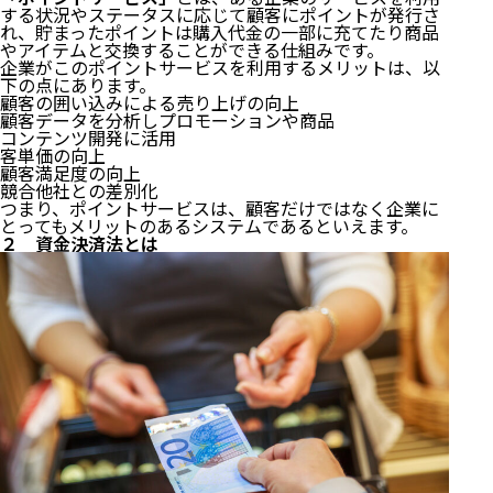
する状況やステータスに応じて顧客にポイントが発行さ
れ、貯まったポイントは購入代金の一部に充てたり商品
やアイテムと交換することができる仕組みです。
企業がこのポイントサービスを利用するメリットは、以
下の点にあります。
顧客の囲い込みによる売り上げの向上
顧客データを分析しプロモーションや商品
コンテンツ開発に活用
客単価の向上
顧客満足度の向上
競合他社との差別化
つまり、ポイントサービスは、顧客だけではなく企業に
とってもメリットのあるシステムであるといえます。
２ 資金決済法とは