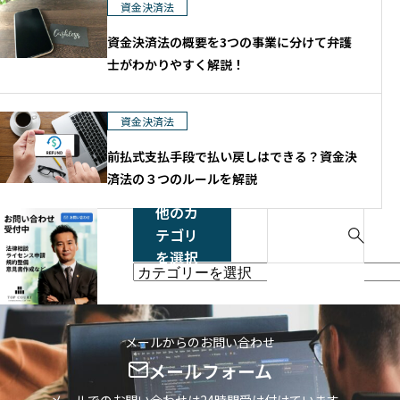
資金決済法
資金決済法の概要を3つの事業に分けて弁護
士がわかりやすく解説！
資金決済法
前払式支払手段で払い戻しはできる？資金決
済法の３つのルールを解説
他のカ
S
テゴリ
e
を選択
a
他
r
の
c
カ
h
テ
メールからのお問い合わせ
f
ゴ
メールフォーム
o
リ
r