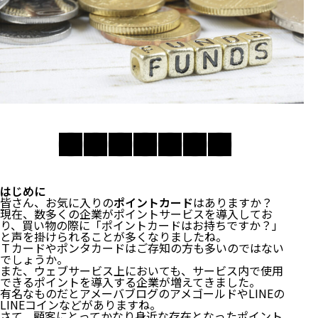
はじめに
皆さん、お気に入りの
ポイントカード
はありますか？
現在、数多くの企業がポイントサービスを導入してお
り、買い物の際に「ポイントカードはお持ちですか？」
と声を掛けられることが多くなりましたね。
Ｔカードやポンタカードはご存知の方も多いのではない
でしょうか。
また、ウェブサービス上においても、サービス内で使用
できるポイントを導入する企業が増えてきました。
有名なものだとアメーバブログのアメゴールドやLINEの
LINEコインなどがありますね。
さて、顧客にとってかなり身近な存在となったポイント