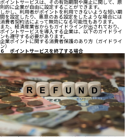
ポイントサービスは、その有効期限や廃止に関して、原
則的に企業が自由に設定することができます。
しかし、利用者がポイントを利用できないような短い期
間を設定したり、悪意のある設定をしたような場合には
消費者契約法によって無効になる可能性もあります。
また、経済産業省からもガイドラインが出されており、
ポイントサービスを導入する企業は、以下のガイドライ
ンも遵守する必要があります。
企業ポイントに関する消費者保護のあり方（ガイドライ
ン）
６ ポイントサービスを終了する場合