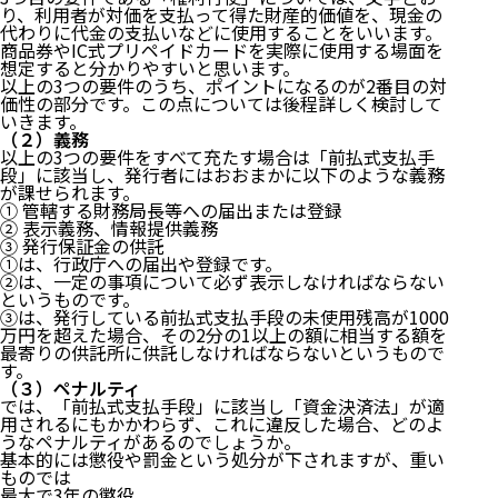
り、利用者が対価を支払って得た財産的価値を、現金の
代わりに代金の支払いなどに使用することをいいます。
商品券やIC式プリペイドカードを実際に使用する場面を
想定すると分かりやすいと思います。
以上の3つの要件のうち、ポイントになるのが2番目の対
価性の部分です。この点については後程詳しく検討して
いきます。
（２）義務
以上の3つの要件をすべて充たす場合は「前払式支払手
段」に該当し、発行者にはおおまかに以下のような義務
が課せられます。
① 管轄する財務局長等への届出または登録
② 表示義務、情報提供義務
③ 発行保証金の供託
①は、行政庁への届出や登録です。
②は、一定の事項について必ず表示しなければならない
というものです。
③は、発行している前払式支払手段の未使用残高が1000
万円を超えた場合、その2分の1以上の額に相当する額を
最寄りの供託所に供託しなければならないというもので
す。
（３）ペナルティ
では、「前払式支払手段」に該当し「資金決済法」が適
用されるにもかかわらず、これに違反した場合、どのよ
うなペナルティがあるのでしょうか。
基本的には懲役や罰金という処分が下されますが、重い
ものでは
最大で3年の懲役