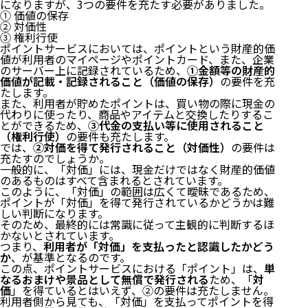
になりますが、3つの要件を充たす必要がありました。
① 価値の保存
② 対価性
③ 権利行使
ポイントサービスにおいては、ポイントという財産的価
値が利用者のマイページやポイントカード、また、企業
のサーバー上に記録されているため、
①金額等の財産的
価値が記載・記録されること（価値の保存）
の要件を充
はじめに
たします。
また、利用者が貯めたポイントは、買い物の際に現金の
１ ポイントサービスを利用するメリット
代わりに使ったり、商品やアイテムと交換したりするこ
２ 資金決済法とは
とができるため、
③代金の支払い等に使用されること
３ 前払式支払手段とは
（権利行使）
の要件も充たします。
では、
②対価を得て発行されること（対価性）
の要件は
（１）意味
充たすのでしょうか。
一般的に、「対価」には、現金だけではなく財産的価値
のあるものはすべて含まれるとされています。
① 金額等の財産的価値が記載・記録されること
このように、「対価」の範囲は広くて曖昧であるため、
（価値の保存）
ポイントが「対価」を得て発行されているかどうかは難
② 対価を得て発行されること（対価性）
しい判断になります。
③ 代金の支払い等に使用されること（権利行使）
そのため、最終的には常識に従って主観的に判断するほ
かないとされています。
（２）義務
つまり、
利用者が「対価」を支払ったと認識したかどう
（３）ペナルティ
か
、が基準となるのです。
４ ポイントサービスは「前払式支払手段」に当ては
この点、ポイントサービスにおける「ポイント」は、
単
まる？
なるおまけや景品として無償で発行される
ため、「
対
５ 他の法規制もあることに注意！
価
」を得ているとはいえず、②の要件は充たしません。
利用者側から見ても、「対価」を支払ってポイントを得