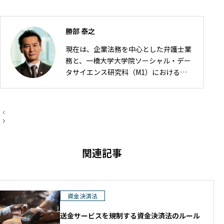
勝部 泰之
現在は、企業法務を中心とした弁護士業
務と、一橋大学大学院ソーシャル・デー
タサイエンス研究科（M1）における研
究の2軸で活動しています。 弁護士とし
ては、IT・ゲーム・AI・FinTech分野を
中心に、契約・利用規約、知的財産、個
投
人情報保護、資金決済・金融規制、企業
稿
ナ
法務などを取り扱っています。 大学院で
ビ
は、法令工学を基盤として、法令データ
ゲ
関連記事
ー
の構造化や生成AI・データサイエンスを
シ
活用した法情報処理に関する研究に取り
ョ
ン
組んでいます。
資金決済法
送金サービスを規制する資金決済法のルール