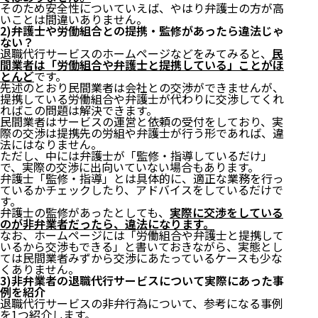
そのため安全性についていえば、やはり弁護士の方が高
いことは間違いありません。
2)弁護士や労働組合との提携・監修があったら違法じゃ
ない？
退職代行サービスのホームページなどをみてみると、
民
間業者は「労働組合や弁護士と提携している」ことがほ
とんど
です。
先述のとおり民間業者は会社との交渉ができませんが、
提携している労働組合や弁護士が代わりに交渉してくれ
ればこの問題は解決できます。
民間業者はサービスの運営と依頼の受付をしており、実
際の交渉は提携先の労組や弁護士が行う形であれば、違
法にはなりません。
ただし、中には弁護士が「監修・指導しているだけ」
で、実際の交渉に出向いていない場合もあります。
弁護士「監修・指導」とは具体的に、適正な業務を行っ
ているかチェックしたり、アドバイスをしているだけで
す。
弁護士の監修があったとしても、
実際に交渉をしている
のが非弁業者だったら、違法になります。
なお、ホームページには「労働組合や弁護士と提携して
いるから交渉もできる」と書いておきながら、実態とし
ては民間業者みずから交渉にあたっているケースも少な
くありません。
3)非弁業者の退職代行サービスについて実際にあった事
例を紹介
退職代行サービスの非弁行為について、参考になる事例
を1つ紹介します。