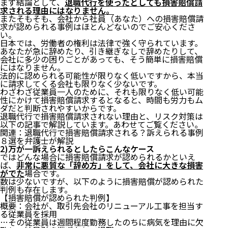
まず結論として、
退職代行を使ったとしても損害賠償請
求される理由にはなりません。
またそもそも、会社から社員（あなた）への損害賠償請
求が認められる事例はほとんどないのでご安心くださ
い。
日本では、労働者の権利は法律で強く守られています。
あなたが急に辞めたり、引き継ぎなしで辞めたりして、
会社に多少の困りごとがあっても、そう簡単に損害賠償
にはなりません。
法的に認められる可能性が限りなく低いですから、本当
に請求してくる会社も限りなく少ないです。
わざわざ従業員一人のために、それも限りなく低い可能
性にかけて損害賠償請求するとなると、時間も労力もム
ダだと判断されやすいからです。
1.退職代行に関して「違法なこと」と「違法じゃない
退職代行で損害賠償請求されない理由と、リスク対策は
こと」を整理してみた
以下の記事で解説しています。あわせてご覧ください。
2.【まず安心】退職代行サービスを利用することは違
関連：
退職代行で損害賠償請求される？訴えられる事例
法じゃない！
８選を弁護士が解説
2)万が一訴えられるとしたらこんなケース
3.弁護士資格のない業者が「非弁行為」をすれば違法
ではどんな場合に損害賠償請求が認められるかといえ
になる
ば、
非常に悪質な「辞め方」をして、会社に大きな損害
がでた
場合です。
1)例外的に労働組合は交渉をしても「違法」じゃな
数は少ないですが、以下のように損害賠償が認められた
いという解釈も
判例も存在します。
【損害賠償が認められた判例】
2)弁護士や労働組合との提携・監修があったら違法
概要：会社が、取引先会社のリニューアル工事を担当す
じゃない？
る従業員を採用
3)非弁業者の退職代行サービスについて実際にあっ
…その従業員は週間程度勤務したのちに病気を理由に欠
た事例を紹介