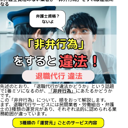
なる
先述のとおり、「退職代行が違法かどうか」という話題
で1番ミソになるのが、
「
非弁行為
」
にあたるかどうか
です。
この「非弁行為」について、順をおって解説します。
まず、退職代行サービスには民間業者・労働組合・弁護
士の3種類の運営元があり、それぞれ法的に認められる業
務範囲が違っています。