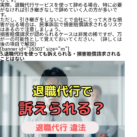
実際、退職代行サービスを使って辞める場合、特に必要
がなければ引き継ぎなしで辞めていく人の方が多いで
す。
ただし、引き継ぎをしないことで会社にとって大きな損
害が出る場合は、民事訴訟で損害賠償請求されるリスク
はあるので注意しましょう。
損害賠償請求が認められるケースは非常の稀ですが、万
が一の可能性として覚えておいてください。（詳しくは
後の項目
で解説）
[banner id=”16503″ size=”m”]
5.退職代行を使っても訴えられる・損害賠償請求される
ことはない