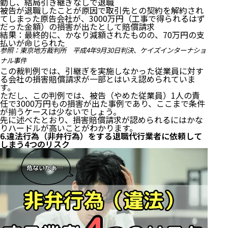
勤し、結局引き継ぎなしで退職
4.【辞め方編】退職代行で即日退職や引き継ぎなしで
被告が退職したことが原因で取引先との契約を解約され
てしまった原告会社が、3000万円（工事で得られるはず
辞めても違法じゃない
だった金額）の損害が出たとして賠償請求
結果：最終的に、かなり減額されたものの、70万円の支
1)即日退職をしても違法ではない
払いが命じられた
2)引き継ぎなしで退職しても違法ではない
参照：
東京地方裁判所 平成4年9月30日判決、ケイズインターナショ
5.退職代行を使っても訴えられる・損害賠償請求され
ナル事件
ることはない
この裁判例では、引継ぎを実施しなかった従業員に対す
る会社の損害賠償請求が一部とはいえ認められていま
す。
1)基本的に訴えられることはない
ただし、この判例では、被告（やめた従業員）1人の責
2)万が一訴えられるとしたらこんなケース
任で3000万円もの損害が出た事例であり、ここまで条件
6.違法行為（非弁行為）をする退職代行業者に依頼し
が揃うケースは少ないでしょう。
てしまう4つのリスク
先に述べたとおり、損害賠償請求が認められるにはかな
りハードルが高いことがわかります。
6.違法行為（非弁行為）をする退職代行業者に依頼して
1)退職に失敗する
しまう4つのリスク
2)退職に失敗したのに返金もされない
3)あなたに不利な条件で退職することになる
4)即日退職できずにパワハラなどに遭う
7.中には紛れもなく違法な詐欺業者もあるので注意！
8.【ちなみに】退職代行を使われた会社が無視や拒否
をするのは違法
9.違法性や非弁行為のリスクなし！退職代行は弁護士
のサービスがおすすめ