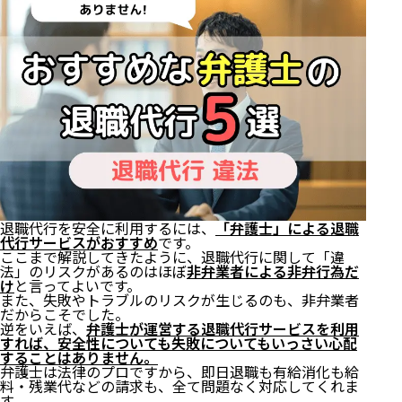
退職代行を安全に利用するには、
「弁護士」による退職
代行サービスがおすすめ
です。
ここまで解説してきたように、退職代行に関して「違
法」のリスクがあるのはほぼ
非弁業者による非弁行為だ
け
と言ってよいです。
また、失敗やトラブルのリスクが生じるのも、非弁業者
だからこそでした。
逆をいえば、
弁護士が運営する退職代行サービスを利用
すれば、安全性についても失敗についてもいっさい心配
することはありません。
弁護士は法律のプロですから、即日退職も
有給消化
も給
料・残業代などの請求も、全て問題なく対応してくれま
す。