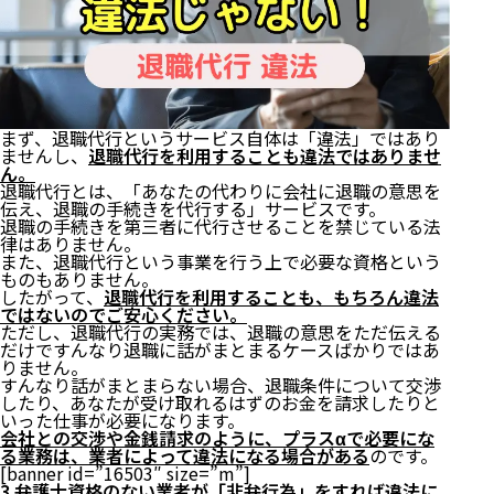
まず、退職代行というサービス自体は「違法」ではあり
ませんし、
退職代行を利用することも違法ではありませ
ん。
退職代行とは、「あなたの代わりに会社に退職の意思を
伝え、退職の手続きを代行する」サービスです。
退職の手続きを第三者に代行させることを禁じている法
律はありません。
また、退職代行という事業を行う上で必要な資格という
ものもありません。
したがって、
退職代行を利用することも、もちろん違法
ではないのでご安心ください。
ただし、退職代行の実務では、退職の意思をただ伝える
だけですんなり退職に話がまとまるケースばかりではあ
りません。
すんなり話がまとまらない場合、退職条件について交渉
したり、あなたが受け取れるはずのお金を請求したりと
いった仕事が必要になります。
会社との交渉や金銭請求のように、プラスαで必要にな
る業務は、業者によって違法になる場合がある
のです。
[banner id=”16503″ size=”m”]
3.弁護士資格のない業者が「非弁行為」をすれば違法に