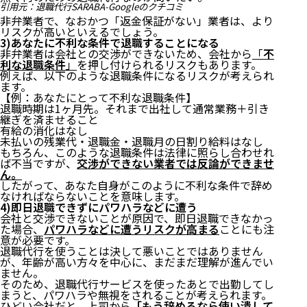
引用元：
退職代行SARABA-Googleのクチコミ
非弁業者で、なおかつ「返金保証がない」業者は、より
リスクが高いといえるでしょう。
3)あなたに不利な条件で退職することになる
非弁業者は会社との交渉ができないため、会社から
「
不
利な退職条件
」
を押し付けられるリスクもあります。
例えば、以下のような退職条件になるリスクが考えられ
ます。
【例：あなたにとって不利な退職条件】
退職時期は1ヶ月先。それまで出社して通常業務＋引き
継ぎを済ませること
有給の消化はなし
未払いの残業代・退職金・退職月の日割り給料はなし
もちろん、このような退職条件は法律に照らし合わせれ
ば不当ですが、
交渉ができない業者では反論ができませ
ん。
したがって、あなた自身がこのように不利な条件で辞め
なければならないことを意味します。
4)即日退職できずにパワハラなどに遭う
会社と交渉できないことが原因で、即日退職できなかっ
た場合、
パワハラなどに遭うリスクが高まる
ことにも注
意が必要です。
退職代行を使うことは決して悪いことではありません
が、年齢が高い方々を中心に、まだまだ理解が進んでい
ません。
そのため、退職代行サービスを使ったあとで出勤してし
まうと、パワハラや無視をされることが考えられます。
ひどい会社だと、上司から
「もう辞めるなら使い潰して