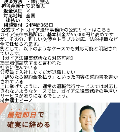
決済方法
・銀行振込
担当弁護士
安沢尚志
返金保証
×
対応地域
全国
後払い
×
相談受付
24時間365日
公式サイト
ガイア法律事務所の公式サイトはこちら
ガイア法律事務所は、基本料金が55,000円と高めです
が、その分、難しい交渉やトラブル対応、法的措置など
全て任せられます。
例として、以下のようなケースでも対応可能と明記され
ています。
【ガイア法律事務所なら対応可能】
損害賠償請求すると言われた
社宅に住んでいる
公務員で入社したてだが退職したい
「辞めたら違約金を払う」といった内容の誓約書を書か
されている
上に挙げたように、通常の退職代行サービスでは対応し
きれないようなケースでは、ガイア法律事務所の手厚い
サービスが頼りになるでしょう。
5)弁護士ビーノ