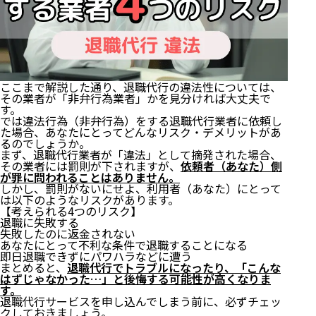
1)ベンゴシNOW
2)フォーゲル綜合法律事務所
3)弁護士法人みやび
4)ガイア総合法律事務所
5)弁護士ビーノ
10.退職代行と違法行為についてよくある質問
ここまで解説した通り、退職代行の違法性については、
その業者が「非弁行為業者」かを見分ければ大丈夫で
1)労働組合（ユニオン）による退職代行は違法では
す。
ないのですか？
では違法行為（非弁行為）をする退職代行業者に依頼し
2)司法書士による退職代行は違法ですか？
た場合、あなたにとってどんなリスク・デメリットがあ
3)退職代行業者が非弁行為をした場合、どんな罰則
るのでしょうか。
まず、退職代行業者が「違法」として摘発された場合、
がありますか？
その業者には罰則が下されますが、
依頼者（あなた）側
まとめ
が罪に問われることはありません。
しかし、罰則がないにせよ、利用者（あなた）にとって
は以下のようなリスクがあります。
【考えられる4つのリスク】
退職に失敗する
失敗したのに返金されない
あなたにとって不利な条件で退職することになる
即日退職できずにパワハラなどに遭う
まとめると、
退職代行でトラブルになったり、「こんな
はずじゃなかった…」と後悔する可能性が高くなりま
す。
退職代行サービスを申し込んでしまう前に、必ずチェッ
クしておきましょう。