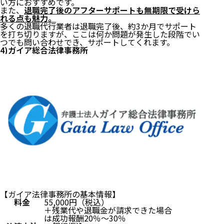
い方におすすめです。
また、
退職完了後のアフターサポートも無期限で受けら
れる点も魅力。
多くの退職代行業者は退職完了後、約3か月でサポート
を打ち切りますが、ここは何か問題が発生した段階でい
つでも問い合わせでき、サポートしてくれます。
4)ガイア総合法律事務所
【ガイア法律事務所の基本情報】
料金
55,000円（税込）
＋残業代や退職金が請求できた場合
は成功報酬20％〜30％