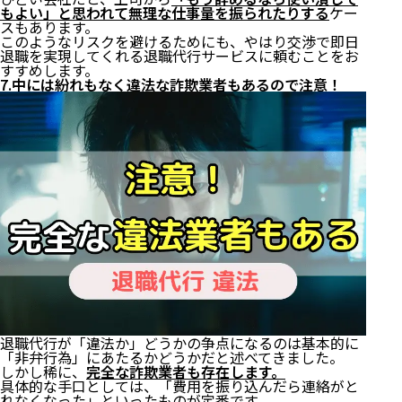
もよい」と思われて無理な仕事量を振られたりする
ケー
スもあります。
このようなリスクを避けるためにも、やはり交渉で即日
退職を実現してくれる退職代行サービスに頼むことをお
すすめします。
7.中には紛れもなく違法な詐欺業者もあるので注意！
退職代行が「違法か」どうかの争点になるのは基本的に
「非弁行為」にあたるかどうかだと述べてきました。
しかし稀に、
完全な詐欺業者も存在します。
具体的な手口としては、「費用を振り込んだら連絡がと
れなくなった」といったものが定番です。