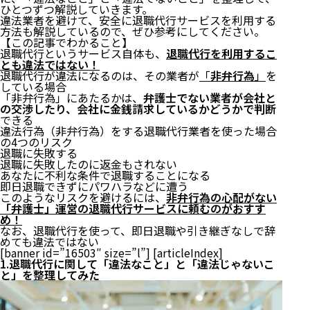
ひとつずつ解説していきます。
違法業者を避けて、安全に退職代行サービスを利用する
方法も解説しているので、ぜひ参考にしてください。
【この記事でわかること】
退職代行というサービス自体も、
退職代行を利用するこ
とも違法ではない！
退職代行が違法になるのは、その業者が
「
非弁行為
」
を
している場合
「非弁行為」にあたるかは、
弁護士でない業者が会社と
の交渉したり、会社に金銭請求しているかどうかで判断
できる
違法行為（非弁行為）をする退職代行業者を使った場合
の4つのリスク
退職に失敗する
退職に失敗したのに返金もされない
あなたに不利な条件で退職することになる
即日退職できずにパワハラなどに遭う
このようなリスクを避けるには、
非弁行為の心配がない
「弁護士」運営の退職代行サービスに頼むのがおすす
め！
なお、退職代行を使って、即日退職や引き継ぎなしで辞
めても違法ではない
[banner id=”16503″ size=”l”] [articleIndex]
1.退職代行に関して「違法なこと」と「違法じゃないこ
と」を整理してみた