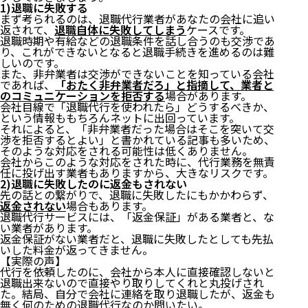
1)退職に失敗する
まず考られるのは、
退職代行業者があなたの会社に追い
返されて、
退職自体に失敗してしまう
ケースです。
退職時期や有給などの退職条件を話し合うのも交渉であ
り、これができないとなると退職手続きを進めるのは難
しいのです。
また、非弁業者は交渉ができないことを知っている会社
であれば、
「おたく非弁業者だろ」と指摘して、業者と
のコミュニケーションを拒否する
場合があります。
会社目線で「退職代行を使われたら」どうするべきか、
という情報ももちろんネットに出回っています。
それによると、「非弁業者だった場合はそこを突いて交
渉を拒否するとよい」と書かれている記事も多いため、
そのような対応をされる可能性は低くありません。
会社からこのような対応をされた時に、代行業務を無責
任に投げ出す業者もありますから、大きなリスクです。
2)退職に失敗したのに返金もされない
先の話との繋がりで、退職に失敗したにもかかわらず、
返金されない
場合もあります。
退職代行サービスには、「返金保証」がある業者と、な
い業者があります。
返金保証がない業者だと、退職に失敗したとしても先払
いした料金が返ってきません。
【実際の声】
代行を依頼したのに、会社から本人に直接確認しないと
退職出来ないので直接やり取りしてくれと丸投げされ
た。結局、自分で会社に連絡を取り退職したが、返金も
無く何のための退職代行なのか問いたい。