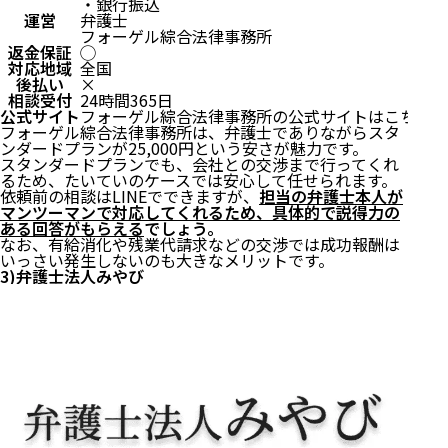
・銀行振込
運営
弁護士
フォーゲル綜合法律事務所
返金保証
◯
対応地域
全国
後払い
×
相談受付
24時間365日
公式サイト
フォーゲル綜合法律事務所の公式サイトはこちら
フォーゲル綜合法律事務所は、弁護士でありながらスタ
ンダードプランが25,000円という安さが魅力です。
スタンダードプランでも、会社との交渉まで行ってくれ
るため、たいていのケースでは安心して任せられます。
依頼前の相談はLINEでできますが、
担当の弁護士本人が
マンツーマンで対応してくれるため、具体的で説得力の
ある回答がもらえる
でしょう。
なお、有給消化や残業代請求などの交渉では成功報酬は
いっさい発生しないのも大きなメリットです。
3)弁護士法人みやび