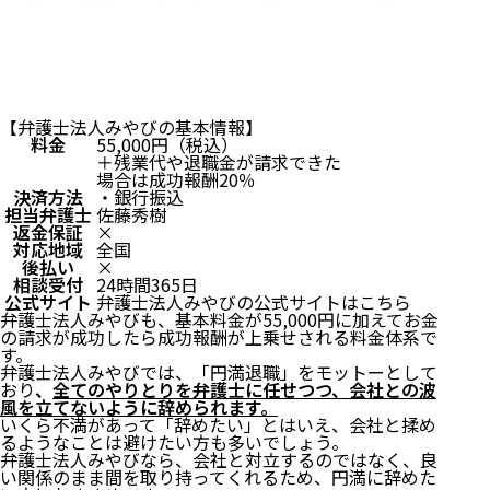
【弁護士法人みやびの基本情報】
料金
55,000円（税込）
＋残業代や退職金が請求できた
場合は成功報酬20％
決済方法
・銀行振込
担当弁護士
佐藤秀樹
返金保証
×
対応地域
全国
後払い
×
相談受付
24時間365日
公式サイト
弁護士法人みやびの公式サイトはこちら
弁護士法人みやびも、基本料金が55,000円に加えてお金
の請求が成功したら成功報酬が上乗せされる料金体系で
す。
弁護士法人みやびでは、「円満退職」をモットーとして
おり
、
全てのやりとりを弁護士に任せつつ、会社との波
風を立てないように辞められます。
いくら不満があって「辞めたい」とはいえ、会社と揉め
るようなことは避けたい方も多いでしょう。
弁護士法人みやびなら、会社と対立するのではなく、良
い関係のまま間を取り持ってくれるため、円満に辞めた