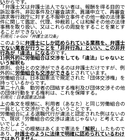
い
からです。
「弁護士又は弁護士法人でない者は、報酬を得る目的で
訴訟事件、非訟事件及び審査請求、異議申立て、再審査
請求等行政庁に対する不服申立事件その他一般の法律事
件に関して鑑定、代理、仲裁若しくは和解その他の法律
事務を取り扱い、又はこれらの周旋をすることを業とす
ることができない」
引用元：
e-Gov「弁護士法72条」
このように
弁護士にしか認められている業務を、弁護士
でない業者が行うことを「非弁行為」といい、この非弁
行為が「違法」になる
のです。
1)例外的に労働組合は交渉をしても「違法」じゃないと
いう解釈も
原則、会社との交渉ができるのは弁護士だけですが、例
外的に
労働組合も交渉ができる
とされています。
労働組合は、日本国憲法で規定された「団体交渉権」を
持っているからです。
第二十八条 勤労者の団結する権利及び団体交渉その他
の団体行動をする権利は、これを保障する。
引用元：
日本国憲法28条
上の条文を根拠に、利用者（あなた）と同じ労働組合の
一員として交渉ができるということです。
労働組合による退職代行が違法と認定された例はないの
で、現状「労働組合の交渉は違法じゃない」と考えてよ
いでしょう。
ただし、この根拠はあくまで憲法を
「
解釈
」
したもので
あり、
弁護士のように法律で明確に認められているわけ
ではありません。