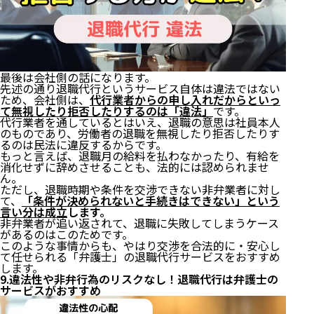
最後は会社側の話になります。
先述の通り退職代行というサービス自体は違法ではない
ため、会社側は、
代行業者からの申し入れだからといっ
て無視したり拒否したりするのは「違法」
です。
代行業者を通しているとはいえ、退職の意思は社員本人
のものであり、労働者の
退職を無視したり拒否したりす
る
のは民法に違反するからです。
もっと言えば、退職月の給料を払わなかったり、
有給を
消化せずに辞めさせる
ことも、法的には認められませ
ん。
ただし、退職時期や条件を交渉できない非弁業者に対し
て、
「条件が決められないと手続きはできない」という
言い分は成立
します。
非弁業者が追い返されて、退職に失敗してしまうケース
があるのはこのためです。
このような事情からも、やはり交渉を合法的に・安心し
て任せられる「弁護士」の退職代行サービスをおすすめ
します。
9.違法性や非弁行為のリスクなし！退職代行は弁護士の
サービスがおすすめ