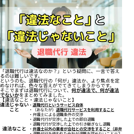
「退職代行は違法なのか？」という疑問に、一言で答え
るのは難しいです。
というのも、退職代行の「何が」違法か、より焦点を定
めなければ、色々な答えがでてきてしまうからです。
そこでまずは退職代行について、
何が違法で、何が違法
でないか
をまとめてみました。
【違法なこと・違法じゃないこと】
違法じゃない
・
退職代行というサービス自体
こと
・（あなたが）
退職代行サービスを利用すること
・弁護士による退職条件の交渉
・退職代行が交渉した上での即日退職
・退職代行が交渉した上での引き継ぎなし退職
違法なこと
・
弁護士以外の業者が会社との交渉をすること（非弁行為）
・退職代行を使われた会社が退職を認めないこと※2