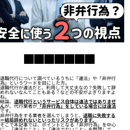
退職代行について調べているうちに「違法」や「非弁行
為」というワードを目にした方。
退職代行が違法だと、利用して大丈夫なの？失敗して辞
めれないなんてこともある？などの不安がよぎりますよ
ね。
結論、
退職代行というサービス自体は違法ではありませ
ん
が、代行業者が
「非弁行為」をしている場合には違法
です。
非弁行為をする業者を選んでしまうと、
退職に失敗する
＝結局辞めれないといったリスクがあります。
そこで本記事では、ポイントとなる「非弁行為」を中心
に、「違法なこと」と「違法でないこと」を整理して、