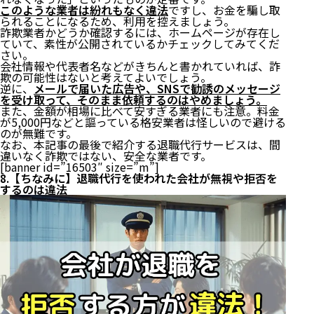
このような業者は紛れもなく違法
ですし、お金を騙し取
られることになるため、利用を控えましょう。
詐欺業者かどうか確認するには、ホームページが存在し
ていて、素性が公開されているかチェックしてみてくだ
さい。
会社情報や代表者名などがきちんと書かれていれば、詐
欺の可能性はないと考えてよいでしょう。
逆に、
メールで届いた広告や、SNSで勧誘のメッセージ
を受け取って、そのまま依頼するのはやめましょう。
また、金額が相場に比べて安すぎる業者にも注意。料金
が5,000円などと謳っている格安業者は怪しいので避ける
のが無難です。
なお、
本記事の最後で紹介する退職代行サービス
は、間
違いなく詐欺ではない、安全な業者です。
[banner id=”16503″ size=”m”]
8.【ちなみに】退職代行を使われた会社が無視や拒否を
するのは違法