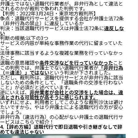
弁護士ではない退職代行業者が、非弁行為として違法と
されるのかが裁判で争われた判例です。
【判例：2022年3月24日・東京地方裁判所】
争点：退職代行サービスを提供する会社が弁護士法72条
（非弁行為の禁止）に違反しているか
判決：当該退職代行サービスは弁護士法72条に
違反しな
い
判断の根拠:以下の3つ
サービスの内容が単純な事務作業の代行に留まっていた
こと
法律事務に該当するような複雑な業務を行っていなかっ
たこと
退職の意思確認や
条件交渉などを行っていなかった
こと
この判例では、弁護士でない退職代行業者が
「非弁行為
（＝違法）」ではない
という判決が下されました。
ただし、裁判所は、退職代行サービスが非弁行為に該当
しないための条件として、「退職条件の交渉を行わない
こと」が必須だと述べています。
逆にいえば、
非弁業者が会社との交渉をした場合は、違
法とされる可能性が高そうに感じられます。
いずれにせよ、利用者としてこのような裁判沙汰は避け
たいですから、やはり弁護士による退職代行の方が安心
でしょう。
非弁行為（違法行為）の心配がない弁護士の退職代行サ
ービスはこちらで紹介！
4.【辞め方編】退職代行で即日退職や引き継ぎなしで辞
めても違法じゃない