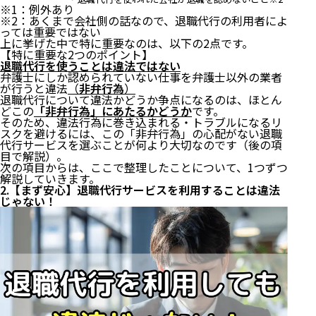
※1：例外あり
※2：あくまで会社側の話なので、退職代行の利用者によ
っては重要ではない
上に挙げた中で特に重要なのは、以下の2点です。
【特に重要な2つのポイント】
退職代行を使うことは違法ではない
弁護士にしか認められていない仕事を弁護士以外の業者
が行うと違法
（
非弁行為
）
退職代行について違法かどうか争点になるのは、ほとん
どこの
「非弁行為」にあたるかどうか
です。
そのため、違法行為に巻き込まれる・トラブルになるリ
スクを避けるには、この「非弁行為」の心配がない退職
代行サービスを選ぶことが何より大切なのです（
後の項
目
で解説）。
次の項目からは、ここで整理したことについて、1つずつ
解説していきます。
2.【まず安心】退職代行サービスを利用することは違法
じゃない！