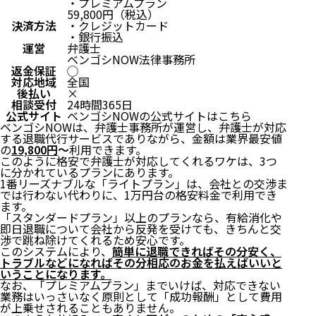
・プレミアムプラン
59,800円（税込）
決済方法
・クレジットカード
・銀行振込
運営
弁護士
ベンゴシNOW法律事務所
返金保証
◯
対応地域
全国
後払い
×
相談受付
24時間365日
公式サイト
ベンゴシNOWの公式サイトはこちら
ベンゴシNOWは、弁護士事務所が運営し、弁護士が対応
する退職代行サービスでありながら、金額は業界最安値
の
19,800円
〜
利用できます。
このように格安で弁護士が対応してくれるワケは、3つ
に分かれているプランにあります。
1番リーズナブルな「ライトプラン」は、会社との交渉ま
では行わない代わりに、1万円台の格安料金で利用でき
ます。
「スタンダードプラン」以上のプランなら、有給消化や
即日退職について会社から反発を受けても、きちんと交
渉で跳ね除けてくれるため安心です。
このシステムにより、
簡単に退職できればその分安く、
トラブルなどになればその分相応のお金を払えばいいと
いうことになります。
なお、「プレミアムプラン」までいけば、対応できない
業務はいっさいなく原則として「成功報酬」として費用
が上乗せされることもありません。