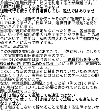
弁護士の退職代行サービスを利用するのが無難です。
1)即日退職をしても違法ではない
退職代行を使って即日退職しても、違法ではありませ
ん。
といっても、退職代行を使ったその日が退職日になるわ
けではありません。民法では、退職日まで最短2週間と
定められています。
当事者が雇用の期間を定めなかったときは、各当事者
は、いつでも解約の申入れをすることができる。この場
合において、雇用は、解約の申入れの日から二週間を経
過することによって終了する。
引用元：
民法627条
この2週間を有給消化にあてたり、「欠勤扱い」にしたり
して実質的な即日退職できるのです。
当日づけの退職ではありませんが、
「
退職代行を使った
後1日も出社せずに辞められる
」
という意味で、実質的な
即日退職といえるでしょう。
このような辞め方は法的に禁止されていないため違法で
はありませんし、実務的にはほとんどのケースはこの即
日退職で辞めています。
なお、就業規則に2週間よりもっと前（例えば1ヶ月前・
3ヶ月前など）に申し出が必要と書かれていたとしても、
即日退職はできます。
2)引き継ぎなしで退職しても違法ではない
退職代行を使って、
引き継ぎなしで退職しても違法には
なりません。
引き継ぎをしないで辞めることを禁止する法律はないか
らです。