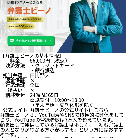
【弁護士ビーノの基本情報】
料金
66,000円（税込）
決済方法
・クレジットカード
・銀行振込
担当弁護士
日比野大
返金保証
×
対応地域
全国
後払い
×
相談受付
24時間365日
電話受付：10:00～18:00
（年末年始・夏季休暇を除く）
公式サイト
弁護士ビーノの公式サイトはこちら
弁護士ビーノは、YouTubeやSNSで積極的に発信をして
おり、YouTubeの登録者数は7万人を超えています。
顔を出して発信している弁護士は珍しく、「頼む弁護士
の人となりがわかる方が安心する」という方にはおすす
めです。