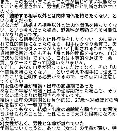
また、その出会い方によって女性が信じやすい状態だっ
たことも考慮されて、男性側が悪質だと判断されやすい
のです。
6)「結婚する相手以外とは肉体関係を持ちたくない」と
いう考えだった
あなたが「結婚する相手以外とは肉体関係を持ちたくな
い」という考えだった場合、慰謝料が増額される可能性
はかなり高いです。
「結婚する相手以外とは性行為をしたくない」のに騙さ
れて性的関係になったのなら、相手はかなり悪質で、あ
なたの精神的ダメージが大きいと判断されるためです。
貞操権侵害とはそもそも「誰と性的関係を持つか、自分
で決める権利」ですから、これは本質的な意味で「悪
質」なケースと言って間違いありません。
ただし、あなた自身が思っていただけでなく、その「肉
体関係を持ちたくない」」という考えを相手にも伝えて
いたことを証明する必要があるので、その点には注意し
てください。
7)女性の年齢が結婚・出産の適齢期であった
あなたの年齢が結婚・出産の適齢期だった場合も、そう
でない場合よりは増額されやすいです。
結婚・出産の適齢期とは具体的に、27歳～34歳ほどの時
期を指すのが一般的です。
いうまでもなく、結婚・出産の適齢期を騙されて時間浪
費させられることは、女性にとって大きな損害になるか
らです。
8)女性が若く、男性と年齢が離れていた
年齢について言うと、あなた（女性）の年齢が若い、特