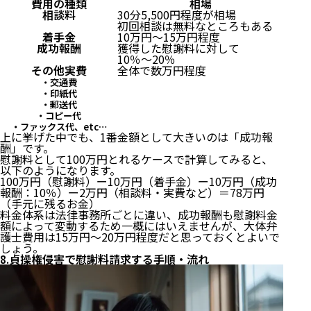
費用の種類
相場
相談料
30分5,500円程度が相場
初回相談は無料なところもある
着手金
10万円〜15万円程度
成功報酬
獲得した慰謝料に対して
10％〜20％
その他実費
全体で数万円程度
・交通費
・印紙代
・郵送代
・コピー代
・ファックス代、etc…
上に挙げた中でも、1番金額として大きいのは「成功報
酬」です。
慰謝料として100万円とれるケースで計算してみると、
以下のようになります。
100万円（慰謝料）ー10万円（着手金）ー10万円（成功
報酬：10％）ー2万円（相談料・実費など）＝78万円
（手元に残るお金）
料金体系は法律事務所ごとに違い、成功報酬も慰謝料金
額によって変動するため一概にはいえませんが、大体弁
護士費用は15万円〜20万円程度だと思っておくとよいで
しょう。
8.貞操権侵害で慰謝料請求する手順・流れ