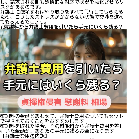
し、請求される側も感情的な対応で状況を悪化させるリ
スクがあるのです。
弁護士に依頼すればやり取りをすべて代行してもらえる
ため、こうしたストレスがかからない状態で交渉を進め
てもらえるでしょう。
7.慰謝料から弁護士費用を引いたら手元にいくら残る？
慰謝料の金額とあわせて、弁護士費用についてもセット
で押さえておくことをおすすめします。
慰謝料を取れた場合、その慰謝料から弁護士費用を差し
引いた金額が、あなたの手元に残るお金になります。
【弁護士費用の内訳】