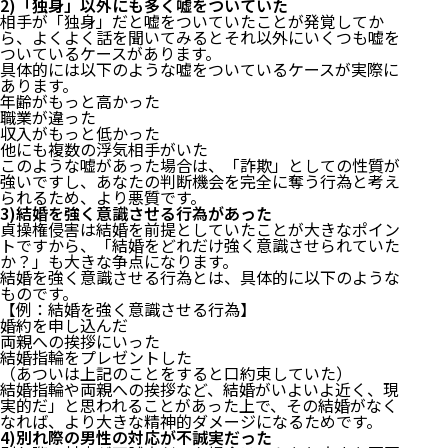
2)「独身」以外にも多く嘘をついていた
相手が「独身」だと嘘をついていたことが発覚してか
ら、よくよく話を聞いてみるとそれ以外にいくつも嘘を
ついているケースがあります。
具体的には以下のような嘘をついているケースが実際に
あります。
年齢がもっと高かった
職業が違った
収入がもっと低かった
他にも複数の浮気相手がいた
このような嘘があった場合は、「詐欺」としての性質が
強いですし、あなたの判断機会を完全に奪う行為と考え
られるため、より悪質です。
3)結婚を強く意識させる行為があった
貞操権侵害は結婚を前提としていたことが大きなポイン
トですから、「結婚をどれだけ強く意識させられていた
か？」も大きな争点になります。
結婚を強く意識させる行為とは、具体的に以下のような
ものです。
【例：結婚を強く意識させる行為】
婚約を申し込んだ
両親への挨拶にいった
結婚指輪をプレゼントした
（あついは上記のことをすると口約束していた）
結婚指輪や両親への挨拶など、結婚がいよいよ近く、現
実的だ」と思われることがあった上で、その結婚がなく
なれば、より大きな精神的ダメージになるためです。
4)別れ際の男性の対応が不誠実だった