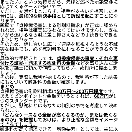
ませたい」という気持ちから、先ほど述べた示談交渉に
応じてくるケースが多いです。
ただし、交渉がまとまらず、相手が支払いを拒否した場
合には、
最終的な解決手段として訴訟を起こす
ことにな
ります。
訴訟で「貞操権侵害による慰謝料請求」が正式に認めら
れれば、相手は確実に従わなくてはいけませんし、支払
いから逃げるなら財産差し押さえなどの手続きもできる
ようになります。
そのため、話し合いに応じず連絡を無視するような不誠
実な相手でも、必ず慰謝料を払わせることができるので
す。
具体的な手続きとしては、
貞操権侵害の事実・それを裏
付ける証拠・請求する慰謝料の金額
などを盛り込んだ訴
状を弁護士に頼んで作成してもらい、裁判所に提出しま
しょう。
その後、実際に裁判が始まるので、裁判所が下した結果
にもとづいて慰謝料の金額が確定します。
まとめ
貞操権侵害の慰謝料相場は
50万円〜300万円程度
です。
あえてピンポイントな金額をいうとすれば、
60万円
が1
つのスタンダードです。
ただし、慰謝料とはあなたの個別の事情を考慮して決め
られます。
「どんなケースなら金額が高くなるのか、または低くな
るのか」を把握しておけば、より正確な金額をイメージ
できるでしょう。
慰謝料が高く請求できる「増額要素」としては、主に以