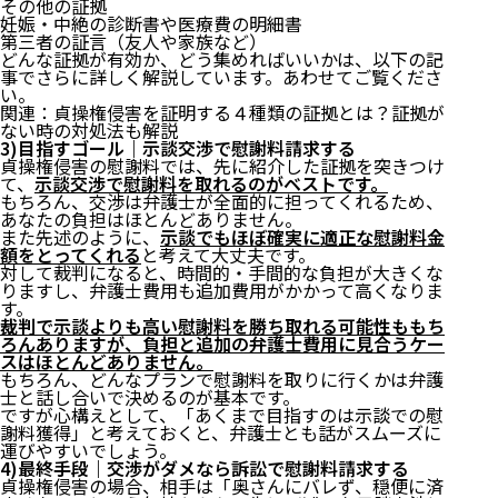
その他の証拠
妊娠・中絶の診断書や医療費の明細書
第三者の証言（友人や家族など）
どんな証拠が有効か、どう集めればいいかは、以下の記
事でさらに詳しく解説しています。あわせてご覧くださ
い。
関連：
貞操権侵害を証明する４種類の証拠とは？証拠が
ない時の対処法も解説
3)目指すゴール｜示談交渉で慰謝料請求する
貞操権侵害の慰謝料では、先に紹介した証拠を突きつけ
て、
示談交渉で慰謝料を取れるのがベストです。
もちろん、交渉は弁護士が全面的に担ってくれるため、
あなたの負担はほとんどありません。
また先述のように、
示談でもほぼ確実に適正な慰謝料金
額をとってくれる
と考えて大丈夫です。
対して裁判になると、時間的・手間的な負担が大きくな
りますし、弁護士費用も追加費用がかかって高くなりま
す。
裁判で示談よりも高い慰謝料を勝ち取れる可能性ももち
ろんありますが、負担と追加の弁護士費用に見合うケー
スはほとんどありません。
もちろん、どんなプランで慰謝料を取りに行くかは弁護
士と話し合いで決めるのが基本です。
ですが心構えとして、「あくまで目指すのは示談での慰
謝料獲得」と考えておくと、弁護士とも話がスムーズに
運びやすいでしょう。
4)最終手段｜交渉がダメなら訴訟で慰謝料請求する
貞操権侵害の場合、相手は「奥さんにバレず、穏便に済