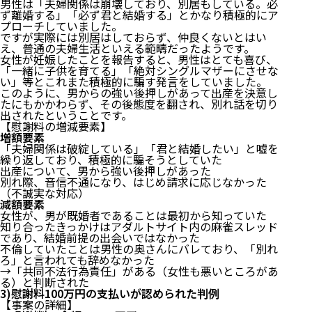
男性は「夫婦関係は崩壊しており、別居もしている。必
ず離婚する」「必ず君と結婚する」とかなり積極的にア
プローチしていました。
ですが実際には別居はしておらず、仲良くないとはい
え、普通の夫婦生活といえる範疇だったようです。
女性が妊娠したことを報告すると、男性はとても喜び、
「一緒に子供を育てる」「絶対シングルマザーにさせな
い」等とこれまた積極的に騙す発言をしていました。
このように、男からの強い後押しがあって出産を決意し
たにもかかわらず、その後態度を翻され、別れ話を切り
出されたということです。
【慰謝料の増減要素】
増額要素
「夫婦関係は破綻している」「君と結婚したい」と嘘を
繰り返しており、積極的に騙そうとしていた
出産について、男から強い後押しがあった
別れ際、音信不通になり、はじめ請求に応じなかった
（不誠実な対応）
減額要素
女性が、男が既婚者であることは最初から知っていた
知り合ったきっかけはアダルトサイト内の麻雀スレッド
であり、結婚前提の出会いではなかった
不倫していたことは男性の奥さんにバレており、「別れ
ろ」と言われても辞めなかった
→「共同不法行為責任」がある（女性も悪いところがあ
る）と判断された
3)慰謝料100万円の支払いが認められた判例
【事案の詳細】