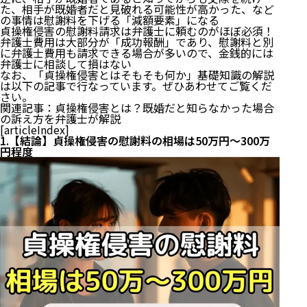
た、相手が既婚者だと見破れる可能性が高かった、など
の事情は慰謝料を下げる「減額要素」になる
貞操権侵害の慰謝料請求は弁護士に頼むのがほぼ必須！
弁護士費用は大部分が「成功報酬」であり、慰謝料と別
に弁護士費用も請求できる場合が多いので、金銭的には
弁護士に相談して損はない
なお、「貞操権侵害とはそもそも何か」基礎知識の解説
は以下の記事で行なっています。ぜひあわせてご覧くだ
さい。
関連記事：
貞操権侵害とは？既婚だと知らなかった場合
の訴え方を弁護士が解説
[articleIndex]
1.【結論】貞操権侵害の慰謝料の相場は50万円〜300万
円程度