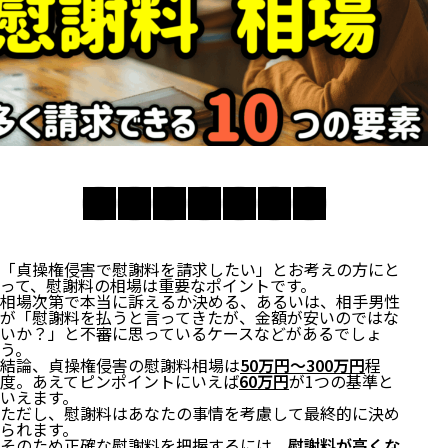
「貞操権侵害で慰謝料を請求したい」とお考えの方にと
って、慰謝料の相場は重要なポイントです。
相場次第で本当に訴えるか決める、あるいは、相手男性
が「慰謝料を払うと言ってきたが、金額が安いのではな
いか？」と不審に思っているケースなどがあるでしょ
う。
結論、貞操権侵害の慰謝料相場は
50万円〜300万円
程
度。あえてピンポイントにいえば
60万円
が1つの基準と
いえます。
ただし、慰謝料はあなたの事情を考慮して最終的に決め
られます。
そのため正確な慰謝料を把握するには、
慰謝料が高くな