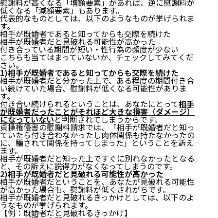
慰謝料が高くなる「増額要素」があれば、逆に慰謝料が
低くなる「減額要素」もあります。
代表的なものとしては、以下のようなものが挙げられま
す。
相手が既婚者であると知ってからも交際を続けた
相手が既婚者だと見破れる可能性が高かった
付き合っている期間が短い・性行為の頻度が少ない
こちらも当てはまっていないか、チェックしてみてくだ
さい。
1)相手が既婚者であると知ってからも交際を続けた
相手が既婚者だと分かった上で、ある程度の期間付き合
い続けていた場合、慰謝料が低くなる可能性がありま
1.【結論】貞操権侵害の慰謝料の相場は50万円〜300
す。
万円程度
付き合い続けられるということは、あなたにとって
相手
が既婚者だったことがそれほど大きな損害（ダメージ）
になっていない
と判断されてしまうからです。
1)スタンダードな基準は「60万円」
貞操権侵害の慰謝料請求では、「相手が既婚者だと知っ
2)裁判で決着しても示談で決着しても慰謝料金額は
ていたら付き合わなかったし肉体関係も持たなかったの
基本同じ
に、騙されて関係を持ってしまった」ということを訴え
2.【先にチェック】貞操権侵害で慰謝料請求できる3
ます。
つの条件
相手が既婚者だと知った上ですぐに別れなかったとなる
と、その訴えに説得力がなくなってしまうのです。
3.貞操権侵害の慰謝料を多く請求できる10つの要素
2)相手が既婚者だと見破れる可能性が高かった
相手が既婚者だということを、あなたが見破れる可能性
1)妊娠・出産・中絶があった
が高かった場合も、慰謝料が低くされがちです。
2)「独身」以外にも多く嘘をついていた
相手が既婚者だと見破れるきっかけとしては、以下のよ
3)結婚を強く意識させる行為があった
うなものが挙げられます。
【例：既婚者だと見破れるきっかけ】
4)別れ際の男性の対応が不誠実だった