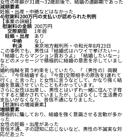
女性の年齢が31歳〜32歳前後で、結婚の適齢期であった
減額要素
妊娠・出産・中絶などはなかった
4)慰謝料200万円の支払いが認められた判例
【事案の詳細】
慰謝料の金額
200万円
交際期間
1年弱
妊娠・出産
あり
中絶
なし
判決
東京地方裁判所・令和元年8月23日
この事例でも、男性は「結婚式はハワイで挙げたいー」
「結婚したらマンション買おうよ」「結婚したいなー」
などのメッセージで積極的に結婚の意思を示していまし
た。
婚約指輪を買う約束をしていたり、「（男性の）両親
に、『今年結婚する』『今度(交際相手の原告を)連れて
行く』と言った」と女性に言うなどして、かなり強く結
婚を意識させていたこともわかっています。
さらに女性は出産し、男性とはいずれ一緒に住んで子育
てすると聞かされていましたが、しばらくして生活費の
支払いがなくなり、音信不通になりました。
【慰謝料の増減要素】
増額要素
積極的に騙しており、結婚を強く意識させる言動が多か
った
女性の妊娠・出産があった
音信不通、子の認知に応じないなど、男性の不誠実な対
応があった