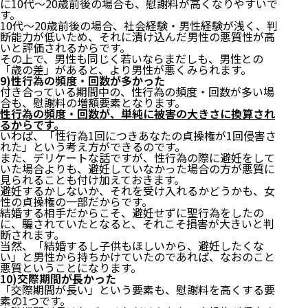
に10代〜20歳前後の場合も、慰謝料が高くなりやすいで
す。
10代〜20歳前後の場合、社会経験・男性経験が浅く、判
断能力が低いため、それに漬け込んだ男性の悪質性が高
いと評価されるからです。
その上で、男性も同じく若いならまだしも、男性との
「歳の差」があると、より男性が悪くみられます。
9)性行為の頻度・回数が多かった
付き合っている期間中の、性行為の頻度・回数が多い場
合も、慰謝料の増額要素となります。
性行為の頻度・回数が、単純に被害の大きさに換算され
るからです。
いわば、「性行為1回につきあなたの貞操権が1回侵害さ
れた」という考え方ができるのです。
また、デリケートな話ですが、性行為の際に避妊をして
いた場合よりも、避妊していなかった場合の方が悪質に
見られることも付け加えておきます。
避妊するかしないか、それを受け入れるかどうかも、女
性の貞操権の一部だからです。
結婚する相手だからこそ、避妊せずに聖行為をしたの
に、騙されていたとなると、それこそ損害が大きいと判
断されます。
当然、「結婚するし子供もほしいから、避妊したくな
い」と男性から持ちかけていたのであれば、なおのこと
悪質ということになります。
10)交際期間が長かった
「交際期間が長い」という要素も、慰謝料を高くする要
素の1つです。