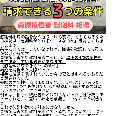
慰謝料相場の話を深く掘り下げる前に、そもそもあなた
の状況は「慰謝料がとれるケースなのか」確認しておき
ましょう。
条件に当てはまっていなければ、相場を確認しても意味
がないからです。
貞操権侵害で慰謝料請求するには、
以下の3つの条件を
全て満たしている必要があります。
【慰謝料請求できる3つの条件】
結婚を見据えた交際だった
相手に結婚を隠されていたor今の妻とは別れるつもりだ
と話されていた
交際の中で性行為（またはそれに近い行為）があった
この中の1つでも欠けていると慰謝料を請求するのは難
しいので注意してください。
例えば、相手が既婚者だとは知らなかったし性行為もあ
ったけれど、お互いに結婚を意識していなかった場合な
ど。
これは慰謝料請求の対象にはなりません。
貞操権侵害で慰謝料請求ができる条件については、以下
のリンクから詳しい解説項目がご覧いただけますので、