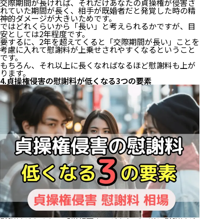
交際期間が長ければ、それだけあなたの貞操権が侵害さ
れていた期間が長く、相手が既婚者だと発覚した時の精
神的ダメージが大きいためです。
ではどれくらいから「長い」と考えられるかですが、目
安としては2年程度です。
要するに、2年を超えてくると「交際期間が長い」ことを
考慮に入れて慰謝料が上乗せされやすくなるということ
です。
もちろん、それ以上に長くなればなるほど慰謝料も上が
ります。
4.貞操権侵害の慰謝料が低くなる3つの要素