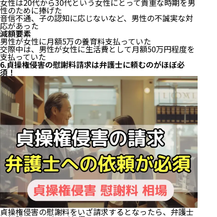
女性は20代から30代という女性にとって貴重な時期を男
性のために捧げた
音信不通、子の認知に応じないなど、男性の不誠実な対
応があった
減額要素
男性が女性に月額5万の養育料支払っていた
交際中は、男性が女性に生活費として月額50万円程度を
支払っていた
6.貞操権侵害の慰謝料請求は弁護士に頼むのがほぼ必
須！
貞操権侵害の慰謝料をいざ請求するとなったら、弁護士