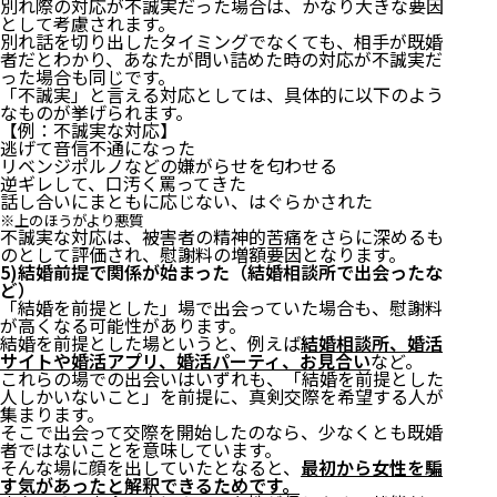
別れ際の対応が不誠実だった場合は、かなり大きな要因
として考慮されます。
別れ話を切り出したタイミングでなくても、相手が既婚
者だとわかり、あなたが問い詰めた時の対応が不誠実だ
った場合も同じです。
「不誠実」と言える対応としては、具体的に以下のよう
なものが挙げられます。
【例：不誠実な対応】
逃げて音信不通になった
リベンジポルノなどの嫌がらせを匂わせる
逆ギレして、口汚く罵ってきた
話し合いにまともに応じない、はぐらかされた
※上のほうがより悪質
不誠実な対応は、被害者の精神的苦痛をさらに深めるも
のとして評価され、慰謝料の増額要因となります。
5)結婚前提で関係が始まった（結婚相談所で出会ったな
ど）
「結婚を前提とした」場で出会っていた場合も、慰謝料
が高くなる可能性があります。
結婚を前提とした場というと、例えば
結婚相談所、婚活
サイトや婚活アプリ、婚活パーティ、お見合い
など。
これらの場での出会いはいずれも、「結婚を前提とした
人しかいないこと」を前提に、真剣交際を希望する人が
集まります。
そこで出会って交際を開始したのなら、少なくとも既婚
者ではないことを意味しています。
そんな場に顔を出していたとなると、
最初から女性を騙
す気があったと解釈できるためです。