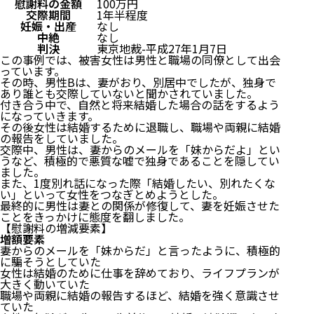
慰謝料の金額
100万円
交際期間
1年半程度
妊娠・出産
なし
中絶
なし
判決
東京地裁-平成27年1月7日
この事例では、被害女性は男性と職場の同僚として出会
っています。
その時、男性Bは、妻がおり、別居中でしたが、独身で
あり誰とも交際していないと聞かされていました。
付き合う中で、自然と将来結婚した場合の話をするよう
になっていきます。
その後女性は結婚するために退職し、職場や両親に結婚
の報告をしていました。
交際中、男性は、妻からのメールを「妹からだよ」とい
うなど、積極的で悪質な嘘で独身であることを隠してい
ました。
また、1度別れ話になった際「結婚したい、別れたくな
い」といって女性をつなぎとめようとした。
最終的に男性は妻との関係が修復して、妻を妊娠させた
ことをきっかけに態度を翻しました。
【慰謝料の増減要素】
増額要素
妻からのメールを「妹からだ」と言ったように、積極的
に騙そうとしていた
女性は結婚のために仕事を辞めており、ライフプランが
大きく動いていた
職場や両親に結婚の報告するほど、結婚を強く意識させ
ていた