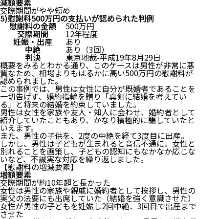
減額要素
交際期間がやや短め
5)慰謝料500万円の支払いが認められた判例
慰謝料の金額
500万円
交際期間
12年程度
妊娠・出産
あり
中絶
あり（3回）
判決
東京地裁-平成19年8月29日
概要をみるとわかる通り、このケースは男性が非常に悪
質なため、相場よりもはるかに高い500万円の慰謝料が
認められました。
この事例では、男性は女性に自分が既婚者であることを
一切告げず、婚約指輪を贈り「真剣に結婚を考えてい
る」と将来の結婚を約束していました。
男性は女性を家族や友人・知人に会わせ、婚約者として
紹介していたこともあり、かなり積極的に騙していたと
いえます。
また、男性の子供を、2度の中絶を経て3度目に出産。
しかし、男性は子どもが生まれると音信不通に。女性と
別れることを画策し、子どもの認知にもなかなか応じな
いなど、不誠実な対応を繰り返しました。
【慰謝料の増減要素】
増額要素
交際期間が約10年超と長かった
女性は男性の家族や親戚に婚約者として挨拶し、男性の
実父の法要にも出席していた（結婚を強く意識させた）
女性が男性の子どもを妊娠し2回中絶、3回目で出産まで
させた