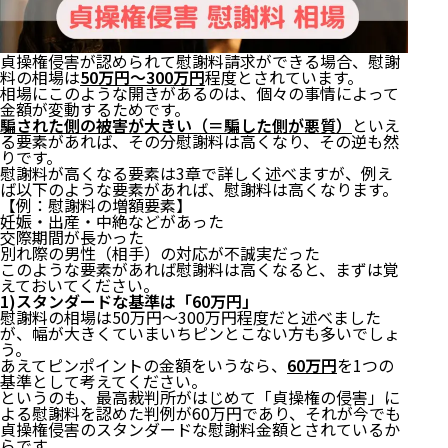
貞操権侵害が認められて慰謝料請求ができる場合、慰謝
料の相場は
50万円〜300万円
程度とされています。
相場にこのような開きがあるのは、個々の事情によって
金額が変動するためです。
騙された側の被害が大きい（＝騙した側が悪質）
といえ
る要素があれば、その分慰謝料は高くなり、その逆も然
りです。
慰謝料が高くなる要素は3章で詳しく述べますが、例え
ば以下のような要素があれば、慰謝料は高くなります。
【例：慰謝料の増額要素】
妊娠・出産・中絶などがあった
交際期間が長かった
別れ際の男性（相手）の対応が不誠実だった
このような要素があれば慰謝料は高くなると、まずは覚
えておいてください。
1)スタンダードな基準は「60万円」
慰謝料の相場は50万円〜300万円程度だと述べました
が、幅が大きくていまいちピンとこない方も多いでしょ
う。
あえてピンポイントの金額をいうなら、
60万円
を1つの
基準として考えてください。
というのも、最高裁判所がはじめて「貞操権の侵害」に
よる慰謝料を認めた判例が60万円であり、それが今でも
貞操権侵害のスタンダードな慰謝料金額とされているか
らです。