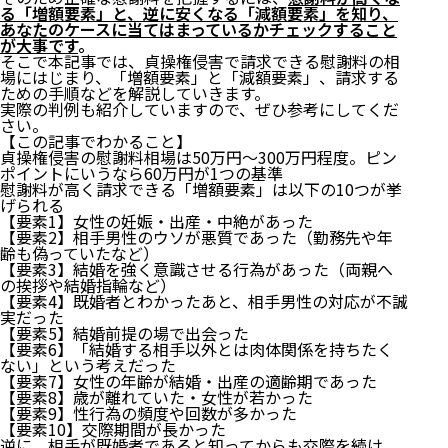
る「増額要素」と、逆に安くなる「減額要素」を知り、
あなたのケースに当てはまっているかチェックすること
が大事です
。
そこで本記事では、貞操権侵害で請求できる慰謝料の相
場にはじまり、「増額要素」と「減額要素」、請求する
ための手順などを解説していきます。
実際の判例も紹介していますので、ぜひ参考にしてくだ
さい。
【この記事でわかること】
貞操権侵害の慰謝料相場は50万円〜300万円程度。ピン
ポイントにいうなら60万円が1つの基準
慰謝料が高く請求できる「増額要素」は以下の10つが挙
げられる
【要素1】女性の妊娠・出産・中絶があった
【要素2】相手男性のウソが悪質であった（勤務先や年
齢も偽っていたなど）
【要素3】結婚を強く意識させる行為があった（両親へ
の挨拶や結婚指輪など）
【要素4】既婚者とわかったあと、相手男性の対応が不誠
実だった
【要素5】結婚前提の場で出会った
【要素6】「結婚する相手以外とは肉体関係を持ちたく
ない」という考えだった
【要素7】女性の年齢が結婚・出産の適齢期であった
【要素8】歳が離れていた・女性が若かった
【要素9】性行為の頻度や回数が多かった
【要素10】交際期間が長かった
逆に、相手が既婚者であると知ってからも交際を続け