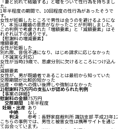
「妻と別れて結婚する」と嘘をついて性行為を持ちまし
た。
1年半程度の期間で、10回程度の性行為があったそうで
す。
女性が妊娠したところで男性は会うのを避けるようにな
り、本当は離婚の意思がなかったことが判明しました。
この判例で考慮された「増額要素」と「減額要素」はそ
れぞれ以下の通りです。
【慰謝料の増減要素】
増額要素
女性が妊娠した
別れ際、音信不通になり、はじめ請求に応じなかった
（不誠実な対応）
女性が当時19歳で、思慮分別に欠けるところにつけ込ん
だ
減額要素
女性が、男が既婚者であることは最初から知っていた
交際期間が比較的短かった
出産・中絶への強い後押しや強制はなかった
2)慰謝料75万円の支払いが認められた判例
【事案の詳細】
慰謝料の金額
75万円
交際期間
1年半程度
妊娠・出産
あり
中絶
なし
判決
参考：
長野家庭裁判所 諏訪支部 平成23年12月1
こちらの事例では、男性と被害女性は携帯サイトを通じ
て出会っています。