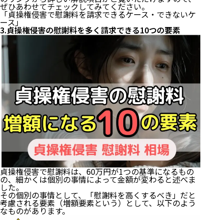
ぜひあわせてチェックしてみてください。
「
貞操権侵害で慰謝料を請求できるケース・できないケ
ース
」
3.貞操権侵害の慰謝料を多く請求できる10つの要素
貞操権侵害で慰謝料は、60万円が1つの基準になるもの
の、細かくは個別の事情によって金額が変わると述べま
した。
その個別の事情として、「慰謝料を高くするべき」だと
考慮される要素（増額要素という）として、以下のよう
なものがあります。