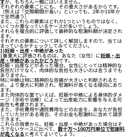
す
が、もちろん一概にはいえません。
それぞれの要素ごとにも、その重大さがあるからです。
（例えば「交際期間が長い」といっても、2年か10年か
で全然違う）
また、これらの要素はどれか1つというものではなく、
いくつか重なっているケースが多いでしょう。
それらを複合的に評価して最終的な慰謝料額が決定され
ます。
それぞれの要素について詳しく解説しますので、当ては
まっているかチェックしてみてください。
1)妊娠・出産・中絶があった
1番重大に評価されるのは、あなた（女性）に
妊娠・出
産・中絶があったかどうか
です。
妊娠・出産などがあった場合、女性にとっては精神的な
負担だけでなく、肉体的な負担も大きいのは言うまでも
ありません。
特に中絶は特に精神的な苦痛が大きいと判断されるた
め、より重大に判断され、慰謝料が高くなる傾向にあり
ます。
また肉体的な面でいえば、妊娠や中絶による身体的ダメ
ージ（手術や治療）によって出産能力に影響を与える可
能性も考慮されます。
また、手術費用や通院費用などのお金を、あなたが負担
していた分がある場合、そのお金も慰謝料に含めて請求
できます。
これらの背景から、妊娠・出産・中絶があった場合はそ
うでないケースに比べて、
数十万〜100万円単位で慰謝料
が高くなる
と考えてよいでしょう。