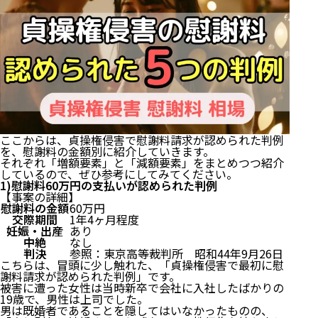
1)【理由①】手続きが複雑で面倒なので任せたほう
が良い
2)【理由②】交渉を有利に進められる
3)【理由③】精神的・時間的負担が軽くできる
7.慰謝料から弁護士費用を引いたら手元にいくら残
る？
8.貞操権侵害で慰謝料請求する手順・流れ
1)まずすること｜弁護士に相談する
ここからは、貞操権侵害で慰謝料請求が認められた判例
2)訴える準備｜証拠を集める
を、慰謝料の金額別に紹介していきます。
それぞれ「増額要素」と「減額要素」をまとめつつ紹介
3)目指すゴール｜示談交渉で慰謝料請求する
しているので、ぜひ参考にしてみてください。
4)最終手段｜交渉がダメなら訴訟で慰謝料請求する
1)慰謝料60万円の支払いが認められた判例
まとめ
【事案の詳細】
慰謝料の金額
60万円
交際期間
1年4ヶ月程度
妊娠・出産
あり
中絶
なし
判決
参照：
東京高等裁判所 昭和44年9月26日
こちらは、冒頭に少し触れた、「貞操権侵害で最初に慰
謝料請求が認められた判例」です。
被害に遭った女性は当時新卒で会社に入社したばかりの
19歳で、男性は上司でした。
男は既婚者であることを隠してはいなかったものの、