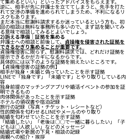
て集めるといい」といったアドバイスをもらえます。
逆に、相手が先に弁護士を立ててしまうと、先手を打た
れて交渉の準備を進められてしまうため、不利になるリ
スクもあります。
まだ本当に慰謝料請求するか迷っているという方も、初
回の相談は無料な事務所も多いので、まず話を聞いてみ
る意味で相談してみるとよいでしょう。
2)訴える準備｜証拠を集める
弁護士への相談と前後して、
貞操権を侵害された証拠を
できるかぎり集めることが重要です。
貞操権侵害に限らず、慰謝料請求では、どれだけ証拠を
提示できるかがカギになるからです。
具体的には以下のような証拠を揃えたいところです。
【貞操権侵害の証拠の例】
相手が独身・未婚と偽っていたことを示す証拠
LINEで「独身です」「未婚です」とやり取りしている内
容
独身前提のマッチングアプリや婚活イベントの参加を証
明できるもの
肉体関係があったことを示す証拠
ホテルの領収書や宿泊記録
旅行の記録（写真・チケット・レシートなど）
性的関係を匂わせるLINEやメールのやり取り
結婚を匂わせていたことを示す証拠
「結婚したい」「老後は◯◯で一緒に暮らしたい」「子
どもは◯人欲しい」などのメッセージ
結婚式場や新居の下見・相談の記録
両親への紹介・挨拶