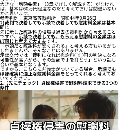
大きな「増額要素」（
3章
で詳しく解説する）がなけれ
ば、基本は60万円程度なのだと考えておけば間違いない
かと思います。
参考判例：
東京高等裁判所 昭和44年9月26日
2)裁判で決着しても示談で決着しても慰謝料金額は基本
同じ
先に示した慰謝料の相場は過去の裁判例から言えること
ですが、
示談で決着しても、もらえる慰謝料の金額はほ
ぼ同じと考えて大丈夫
です。
「示談だと慰謝料が安くされる」と考える方もいるかも
しれませんが、そんなことはありません。
示談交渉では「裁判になれば慰謝料◯◯円の判決になる
可能性が高いから、その金額で手を打とう」という話し
合いが基本となります。
ですから、こちらに弁護士がついている場合、
示談でも
ほぼ確実に適正な慰謝料金額をとってくれる
と考えてお
いてください。
2.【先にチェック】貞操権侵害で慰謝料請求できる3つの
条件