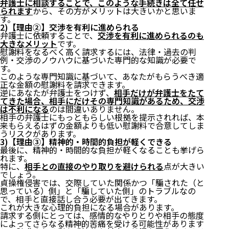
弁護士に相談することで、このような手続きは全て任せ
られます
から、その方がメリットは大きいかと思いま
す。
2)【理由②】交渉を有利に進められる
弁護士に依頼することで、
交渉を有利に進められるのも
大きなメリット
です。
慰謝料をなるべく高く請求するには、法律・過去の判
例・交渉のノウハウに基づいた専門的な知識が必要で
す。
このような専門知識に基づいて、あなたがもらうべき適
正な金額の慰謝料を請求できます。
逆にあなたが弁護士をつけず、
相手だけが弁護士をたて
てきた場合、相手にだけその専門知識があるため、交渉
は不利になる
のは間違いありません。
相手の弁護士にもっともらしい根拠を提示されれば、本
来もらえるはずの金額よりも低い慰謝料で合意してしま
うリスクがあります。
3)【理由③】精神的・時間的負担が軽くできる
最後に、精神的・時間的な負担が軽くなることも挙げら
れます。
特に、
相手との直接のやり取りを避けられる
点が大きい
でしょう。
貞操権侵害では、交際していた関係かつ「騙された（と
思っている）側」と「騙していた側」のトラブルなの
で、相手と直接話し合う必要が出てきます。
これが大きな心理的負担になる場合があります。
請求する側にとっては、感情的なやりとりや相手の態度
によってさらなる精神的苦痛を受ける可能性があります