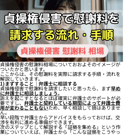
貞操権侵害の慰謝料相場についておおよそのイメージが
ついたかと思います。
ここからは、その慰謝料を実際に請求する手順・流れを
解説していきます。
1)まずすること｜弁護士に相談する
貞操権侵害で慰謝料を請求したいと思ったら、まず
早め
に弁護士に相談しましょう
。
訴えを起こすとなるとほぼ確実に弁護士のサポートが必
要ですし、
弁護士と契約している期間によって弁護士費
用が変わることもない
ため、早く相談して損はありませ
ん。
早い段階で弁護士からアドバイスをもらっておけば、交
渉を有利に進める準備ができます。
次のステップとして解説する「証拠を集める」という作
業についていえば、弁護士から「こんな証拠をこうやっ