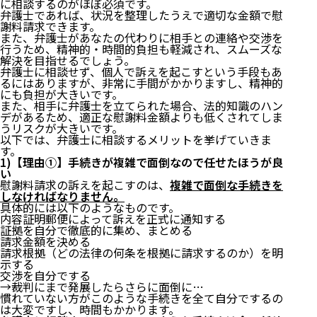
に相談するのがほぼ必須です。
弁護士であれば、状況を整理したうえで適切な金額で慰
謝料請求できます。
また、弁護士があなたの代わりに相手との連絡や交渉を
行うため、精神的・時間的負担も軽減され、スムーズな
解決を目指せるでしょう。
弁護士に相談せず、個人で訴えを起こすという手段もあ
るにはありますが、非常に手間がかかりますし、精神的
にも負担が大きいです。
また、相手に弁護士を立てられた場合、法的知識のハン
デがあるため、適正な慰謝料金額よりも低くされてしま
うリスクが大きいです。
以下では、弁護士に相談するメリットを挙げていきま
す。
1)【理由①】手続きが複雑で面倒なので任せたほうが良
い
慰謝料請求の訴えを起こすのは、
複雑で面倒な手続きを
しなければなりません。
具体的には以下のようなものです。
内容証明郵便によって訴えを正式に通知する
証拠を自分で徹底的に集め、まとめる
請求金額を決める
請求根拠（どの法律の何条を根拠に請求するのか）を明
示する
交渉を自分でする
→裁判にまで発展したらさらに面倒に…
慣れていない方がこのような手続きを全て自分でするの
は大変ですし、時間もかかります。