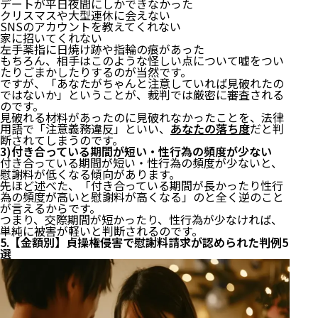
デートが平日夜間にしかできなかった
5)結婚前提で関係が始まった（結婚相談所で出会っ
クリスマスや大型連休に会えない
たなど）
SNSのアカウントを教えてくれない
6)「結婚する相手以外とは肉体関係を持ちたくな
家に招いてくれない
い」という考えだった
左手薬指に日焼け跡や指輪の痕があった
もちろん、相手はこのような怪しい点について嘘をつい
7)女性の年齢が結婚・出産の適齢期であった
たりごまかしたりするのが当然です。
8)女性が若く、男性と年齢が離れていた
ですが、「あなたがちゃんと注意していれば見破れたの
9)性行為の頻度・回数が多かった
ではないか」ということが、裁判では厳密に審査される
10)交際期間が長かった
のです。
4.貞操権侵害の慰謝料が低くなる3つの要素
見破れる材料があったのに見破れなかったことを、法律
用語で「注意義務違反」といい、
あなたの落ち度
だと判
断されてしまうのです。
1)相手が既婚者であると知ってからも交際を続けた
3)付き合っている期間が短い・性行為の頻度が少ない
2)相手が既婚者だと見破れる可能性が高かった
付き合っている期間が短い・性行為の頻度が少ないと、
3)付き合っている期間が短い・性行為の頻度が少な
慰謝料が低くなる傾向があります。
い
先ほど述べた、「付き合っている期間が長かったり性行
5.【金額別】貞操権侵害で慰謝料請求が認められた判
為の頻度が高いと慰謝料が高くなる」のと全く逆のこと
が言えるからです。
例5選
つまり、交際期間が短かったり、性行為が少なければ、
単純に被害が軽いと判断されるのです。
1)慰謝料60万円の支払いが認められた判例
5.【金額別】貞操権侵害で慰謝料請求が認められた判例5
2)慰謝料75万円の支払いが認められた判例
選
3)慰謝料100万円の支払いが認められた判例
4)慰謝料200万円の支払いが認められた判例
5)慰謝料500万円の支払いが認められた判例
6.貞操権侵害の慰謝料請求は弁護士に頼むのがほぼ必
須！