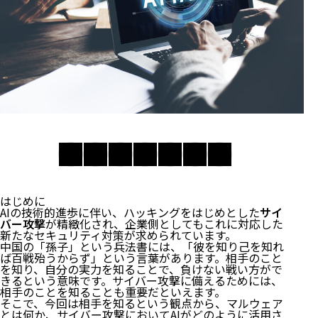
はじめに
AIの技術的進歩に伴い、ハッキングをはじめとした
サイ
バー攻撃
が精緻化され、企業側としてもこれに対応した
新たなセキュリティ対策が求められています。
中国の「孫子」という兵法書には、「彼を知り己を知れ
ば百戦殆うからず」という言葉があります。相手のこと
を知り、自分の実力を知ることで、負けない戦い方がで
きるという意味です。サイバー攻撃に備えるためには、
相手のことを知ることも重要だといえます。
そこで、今回は相手を知るという観点から、マルウェア
とは何か、サイバー攻撃においてAIがどのように活用さ