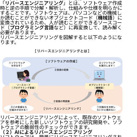
「
リバースエンジニアリング
」とは、ソフトウェア作成
３ 不正指令電磁的記録作成等罪（コンピューター・
時と逆の手順で分解・解析し、仕組みや仕様を明らかに
ウィルスに関する罪）
することです。ソフトウェアは、パソコンなどの機械し
か読むことができないオブジェクトコード（
機械語
）に
（１）不正指令電磁的記録作成等罪とは？
変換されているため、人が読むことができるソースコー
ド（
プログラミング言語
など）に再変換して、読み解く
（２）「作成」・「提供」・「供用」とは？
必要があります。
リバースエンジニアリングを図解すると以下のようにな
①「作成」
ります。
②「提供」
③「供用」
（３）「正当な理由なく」とは？
（４）ペナルティ
４ マルウェアの開発・改造の責任
（１）CASE①：人がマルウェアを開発するケース
（２）CASE②：他人がマルウェアに改造するケー
ス
（３）CASE③：AIを用いてマルウェアを開発・改
造するケース
（４）CASE④：AI自身が０からマルウェアを開発
するケース
リバースエンジニアリングによって、既存のソフトウェ
５ AIを活用したサイバー攻撃
アを参考にした新しいソフトウェアの研究開発や、ソフ
トウェアの脆弱性のチェックができます。
（２）AIによるリバースエンジニアリング
（１）サイバー攻撃とは？
ソフトウェアは、簡単にリバースエンジニアリングされ