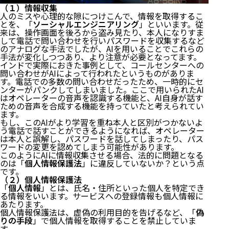
（１）情報収集
人のミスや心理的な隙につけこんで、情報を取得するこ
とを、「
ソーシャルエンジニアリング
」といいます。従
来は、操作画面を後ろから盗み見たり、本人になりすま
して電話で問い合わせを行いパスワードを収集するなど
のアナログな手法でしたが、AIを用いることでこれらの
手法が変化しつつあり、より注意が必要となってます。
インドで実際におきた事例として、コールセンターへの
問い合わせがAIによって行われたというものがありま
す。電話での多数の問い合わせだったため、一時的にセ
ンターがパンクしてしまいました。ここで用いられたAI
はオペレーターの音声を認識する機能と、AI自身が話す
ための音声を合成する機能を持っていたと考えられてい
ます。
もし、このAIがより学習を重ね本人と区別がつかないよ
う電話で話すことができるようになれば、オペレーター
は本人と誤解し、パスワードを話してしまったり、パス
ワードの変更を認めてしまう可能性があります。
このようにAIに情報収集させる場合、法的に問題となる
のは「
個人情報保護法
」に違反していないか？という点
です。
（２）個人情報保護法
「
個人情報
」とは、氏名・住所といった個人を特定でき
る情報をいいます。サービスへの登録情報も個人情報に
あたります。
個人情報保護法は、虚偽の利用目的を告げるなど、「
偽
りの手段
」で個人情報を取得することを禁止していま
す。