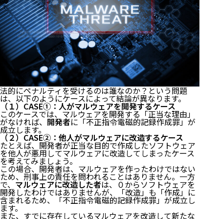
法的にペナルティを受けるのは誰なのか？という問題
は、以下のようにケースによって結論が異なります。
（１）CASE①：人がマルウェアを開発するケース
このケースでは、マルウェアを開発する「正当な理由」
がなければ、
開発者
に「不正指令電磁的記録作成罪」が
成立します。
（２）CASE②：他人がマルウェアに改造するケース
たとえば、開発者が正当な目的で作成したソフトウェア
を他人が悪用してマルウェアに改造してしまったケース
を考えてみましょう。
この場合、開発者は、マルウェアを作ったわけではない
ため、刑事上の責任を問われることはありません。一方
で、
マルウェアに改造した者
は、０からソフトウェアを
開発したわけではありませんが、「改造」も「作成」に
含まれるため、「不正指令電磁的記録作成罪」が成立し
ます。
また、すでに存在しているマルウェアを改造して新たな