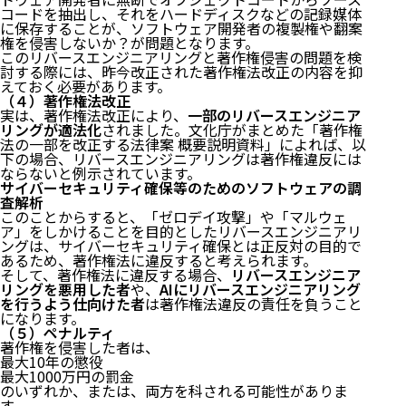
コードを抽出し、それをハードディスクなどの記録媒体
に保存することが、ソフトウェア開発者の複製権や翻案
権を侵害しないか？が問題となります。
このリバースエンジニアリングと著作権侵害の問題を検
討する際には、昨今改正された著作権法改正の内容を抑
えておく必要があります。
（４）著作権法改正
実は、著作権法改正により、
一部のリバースエンジニア
リングが適法化
されました。文化庁がまとめた「
著作権
法の一部を改正する法律案 概要説明資料
」によれば、以
下の場合、リバースエンジニアリングは著作権違反には
ならないと例示されています。
サイバーセキュリティ確保等のためのソフトウェアの調
査解析
このことからすると、「ゼロデイ攻撃」や「マルウェ
ア」をしかけることを目的としたリバースエンジニアリ
ングは、サイバーセキュリティ確保とは正反対の目的で
あるため、著作権法に違反すると考えられます。
そして、著作権法に違反する場合、
リバースエンジニア
リングを悪用した者
や、
AIにリバースエンジニアリング
を行うよう仕向けた者
は著作権法違反の責任を負うこと
になります。
（５）ペナルティ
著作権を侵害した者は、
最大10年の懲役
最大1000万円の罰金
のいずれか、または、両方を科される可能性がありま
す。