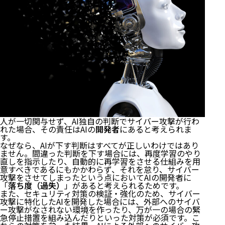
人が一切関与せず、AI独自の判断でサイバー攻撃が行わ
れた場合、その責任はAIの
開発者
にあると考えられま
す。
なぜなら、AIが下す判断はすべてが正しいわけではあり
ません。間違った判断を下す場合には、再度学習のやり
直しを指示したり、自動的に再学習をさせる仕組みを用
意すべきであるにもかかわらず、それを怠り、サイバー
攻撃をさせてしまったという点においてAIの開発者に
「
落ち度（過失）
」があると考えられるためです。
また、セキュリティ対策の検証・強化のため、サイバー
攻撃に特化したAIを開発した場合には、外部へのサイバ
ー攻撃がなされない環境を作ったり、万が一の場合の緊
急停止措置を組み込んだりといった対策が必須です。こ