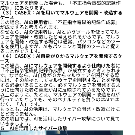
マルウェアを開発した場合も、「不正指令電磁的記録作
成罪」にあたります。
（３）CASE③：AIを用いてマルウェアを開発・改造する
ケース
この場合、
AIの使用者
に「不正指令電磁的記録作成罪」
が成立すると考えられます。
なぜなら、AIの使用者は、AIというツールを使ってマル
ウェアを開発・改造したと考えられるからです。マルウ
ェアを開発・改造する場合は通常、パソコンなどのツー
ルを使用しますが、AIもパソコンと同様のツールと捉え
ることができます。
（４）CASE④：AI自身が０からマルウェアを開発するケ
ース
この場合、
AIにマルウェアを開発するよう仕向けた者
に
「不正指令電磁的記録作成罪」が成立すると考えられま
す。なぜなら、AI自身が０からマルウェアを開発する際
には、その前提として
マルウェアを開発することを学習
する必要があることから、必ずマルウェアを開発するよ
うに仕向けた者の意思がAIに反映されているためです。
以上のように、たとえ、マルウェアの開発・改造をAIが
行っていたとしても、そのペナルティを負うのはAIでは
なく、「
人
」です。
もっとも、AIの活用は、マルウェアの開発・改造だけに
とどまりません。
次の項目では、AIを活用したサイバー攻撃について見て
いきましょう。
５ AIを活用したサイバー攻撃