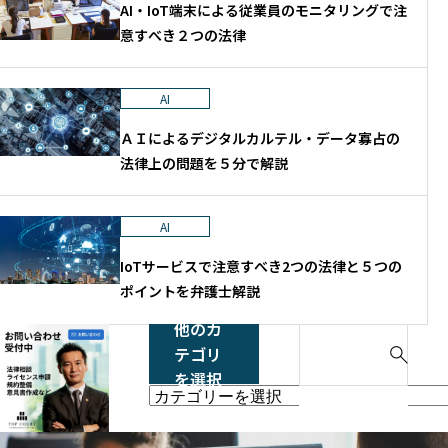
AI・IoT端末による従業員のモニタリングで注
意すべき２つの法律
AI
ＡＩによるデジタルカルテル・データ寡占の
法律上の問題を５分で解説
AI
IoTサービスで注意すべき2つの法律と５つの
ポイントを弁護士解説
他のカ
S
テゴリ
e
を選択
a
他
r
の
c
カ