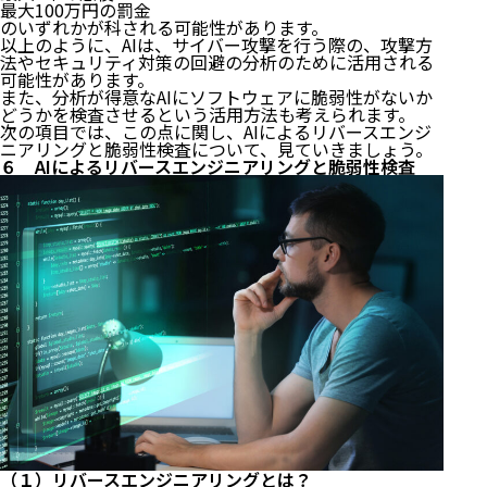
最大100万円の罰金
のいずれかが科される可能性があります。
以上のように、AIは、サイバー攻撃を行う際の、攻撃方
法やセキュリティ対策の回避の分析のために活用される
可能性があります。
また、分析が得意なAIにソフトウェアに脆弱性がないか
どうかを検査させるという活用方法も考えられます。
次の項目では、この点に関し、AIによるリバースエンジ
ニアリングと脆弱性検査について、見ていきましょう。
６ AIによるリバースエンジニアリングと脆弱性検査
１ サイバーセキュリティとAIの活用
（１）リバースエンジニアリングとは？
２ マルウェアの開発・改造