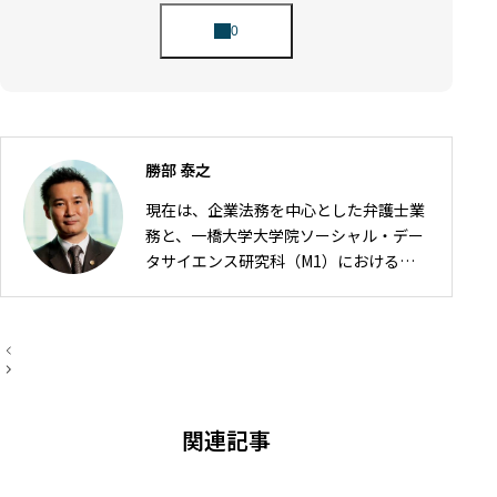
勝部 泰之
現在は、企業法務を中心とした弁護士業
務と、一橋大学大学院ソーシャル・デー
タサイエンス研究科（M1）における研
究の2軸で活動しています。 弁護士とし
ては、IT・ゲーム・AI・FinTech分野を
中心に、契約・利用規約、知的財産、個
投
人情報保護、資金決済・金融規制、企業
稿
ナ
法務などを取り扱っています。 大学院で
ビ
は、法令工学を基盤として、法令データ
ゲ
関連記事
ー
の構造化や生成AI・データサイエンスを
シ
活用した法情報処理に関する研究に取り
ョ
ン
組んでいます。