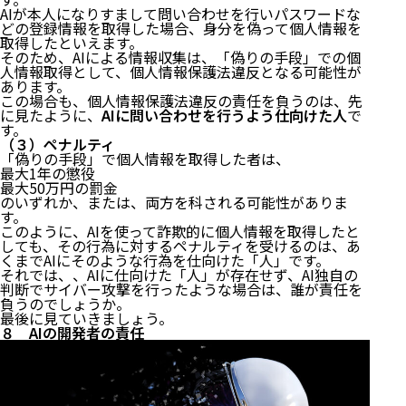
AIが本人になりすまして問い合わせを行いパスワードな
どの登録情報を取得した場合、身分を偽って個人情報を
取得したといえます。
そのため、AIによる情報収集は、「偽りの手段」での個
人情報取得として、個人情報保護法違反となる可能性が
あります。
この場合も、個人情報保護法違反の責任を負うのは、先
に見たように、
AIに問い合わせを行うよう仕向けた人
で
す。
（３）ペナルティ
「偽りの手段」で個人情報を取得した者は、
最大1年の懲役
最大50万円の罰金
のいずれか、または、両方を科される可能性がありま
す。
このように、AIを使って詐欺的に個人情報を取得したと
しても、その行為に対するペナルティを受けるのは、あ
くまでAIにそのような行為を仕向けた「人」です。
それでは、、AIに仕向けた「人」が存在せず、AI独自の
判断でサイバー攻撃を行ったような場合は、誰が責任を
負うのでしょうか。
最後に見ていきましょう。
８ AIの開発者の責任