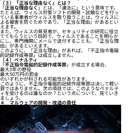
（３）「正当な理由なく」とは？
「
正当な理由なく
」とは、「違法に」という意味です。
たとえば、ウィルス対策ソフトの開発・試験などを行っ
ている事業者がウィルスを取り扱うことは、ウィルスに
よる被害を防ぐためであり、「正当な理由」があるとい
えます。
また、ウィルスの発見者が、セキュリティの研究に役立
ててもらうという目的で、ウィルスであることを明らか
にし、専門機関にメールで送付することも、「正当な理
由」があるといえます。
このように、「正当な理由」があれば、「不正指令電磁
的記録作成等罪」は成立しません。
（４）ペナルティ
「
不正指令電磁的記録作成等罪
」が成立する場合、
最大3年の懲役
最大50万円の罰金
のいずれかが科される可能性があります。
このように、不正指令電磁的記録作成等罪は決して軽い
罪ではありません。次の項目では、このようなペナルテ
ィを受けるのは誰なのか？という点について、見ていき
ましょう。
４ マルウェアの開発・改造の責任