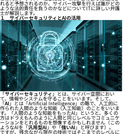
れると予想されるのか、サイバー攻撃を行えば誰がどの
ような法的責任を負うのかなどについてITに詳しい弁護
士が解説します。
１ サイバーセキュリティとAIの活用
「
サイバーセキュリティ
」とは、サイバー空間におい
て、情報やシステムを守ることをいいます。そして、
「
AI
」とは「Artificial Intelligence」の略で、人工的に
作られた人間のような知能（人工知能）のことをいいま
す。「人間のような知能をもったAI」というと、多くの
方はドラえもんのように人間と同じレベルでコミュニケ
ーションをとれるものを想像するかもしれません（この
ようなAIを「
汎用型AI
」や「
強いAI
」と呼びます）。
ですが、残念ながら現在の技術ではそこまでのレベルに