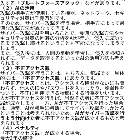
入する「
ブルートフォースアタック
」などがあります。
（２）AIの活用
攻撃の相手方が使用している機器、ネットワーク、セキ
ュリティ対策は千差万別です。
そのため、サイバー攻撃を行う場合、相手方によって最
適な攻撃方法が異なってきます。
サイバー攻撃にAIを用いることで、最適な攻撃方法やセ
キュリティ対策の回避の分析をAIが行い、侵入に成功す
るまで攻撃し続けるということも可能になってしまうで
しょう。
また、侵入後には、人間の挙動を学習し、侵入を検知さ
れずに、データを取得するといったAIの活用方法も考え
られます。
（３）不正アクセス罪
サイバー攻撃を行うことは、もちろん、犯罪です。具体
的には、「
不正アクセス罪
」にあたります。
「
不正アクセス
」とは、アクセスする権限がないにも関
わらず、他人のIDやパスワードを入力したり、脆弱性を
ついて、不正に利用できる状態にする行為をいいます。
人が不正アクセスを行えば、当然その者に不正アクセス
罪が成立します。一方、AIが不正アクセスを行った場合
は、通常、AIが勝手に判断してサイバー攻撃をしかける
ということは考えられないため、
AIがサイバー攻撃を行
うよう仕向けた者
に不正アクセス罪が成立するものと考
えられます。
（４）ペナルティ
「不正アクセス罪」が成立する場合、
最大3年の懲役