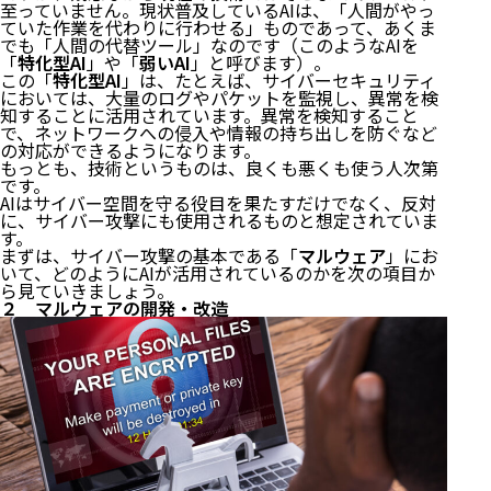
至っていません。現状普及しているAIは、「人間がやっ
ていた作業を代わりに行わせる」ものであって、あくま
でも「人間の代替ツール」なのです（このようなAIを
「
特化型AI
」や「
弱いAI
」と呼びます）。
この「
特化型AI
」は、たとえば、サイバーセキュリティ
においては、大量のログやパケットを監視し、異常を検
知することに活用されています。異常を検知すること
で、ネットワークへの侵入や情報の持ち出しを防ぐなど
の対応ができるようになります。
もっとも、技術というものは、良くも悪くも使う人次第
です。
AIはサイバー空間を守る役目を果たすだけでなく、反対
に、サイバー攻撃にも使用されるものと想定されていま
す。
まずは、サイバー攻撃の基本である「
マルウェア
」にお
いて、どのようにAIが活用されているのかを次の項目か
ら見ていきましょう。
２ マルウェアの開発・改造