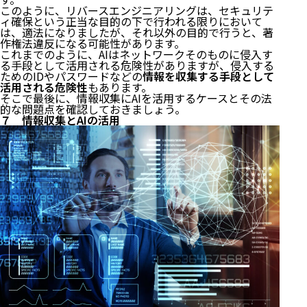
このように、リバースエンジニアリングは、セキュリテ
ィ確保という正当な目的の下で行われる限りにおいて
は、適法になりましたが、それ以外の目的で行うと、著
作権法違反になる可能性があります。
これまでのように、AIはネットワークそのものに侵入す
る手段として活用される危険性がありますが、侵入する
ためのIDやパスワードなどの
情報を収集する手段として
活用される危険性
もあります。
そこで最後に、情報収集にAIを活用するケースとその法
的な問題点を確認しておきましょう。
７ 情報収集とAIの活用