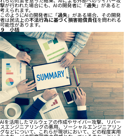
れらの対策を怠った結果、AIによる外部へのサイバー攻
撃が行われた場合にも、AIの開発者に「
過失
」があると
考えられます。
このようにAIの開発者に「
過失
」がある場合、その開発
者は民法上の
不法行為に基づく損害賠償責任
を問われる
可能性があります。
９ 小括
AIを活用したマルウェアの作成やサイバー攻撃、リバー
スエンジニアリングの悪用、ソーシャルエンジニアリン
グなどについて、これらが現状において、どの程度実用