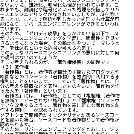
（２）AIの活用
ないように、難読化、暗号化処理が行われています。こ
（３）不正アクセス罪
れまでも、難読化や暗号化といった処理を突破してリバ
（４）ペナルティ
ースエンジニアリングがなされていましたが、AIを用い
ることで、これまで解析が難しかった処理でも計算が可
６ AIによるリバースエンジニアリングと脆弱性検査
能になり、リバースエンジニアリングができるといわれ
ています。
（１）リバースエンジニアリングとは？
そのため、「ゼロディ攻撃」をしかけたい者の下で、AI
（２）AIによるリバースエンジニアリング
がリバースエンジニアリングを学習し、脆弱性を発見で
（３）著作権
きるようになった場合、その脆弱性をついて「マルウェ
ア」を仕込むといった危険が考えられます。
（４）著作権法改正
このようなリバースエンジニアリングの悪用に対して何
（５）ペナルティ
か規制はないのでしょうか。
７ 情報収集とAIの活用
そこで考えられるのが、「
著作権侵害
」の問題です。
（３）著作権
（１）情報収集
「
著作権
」とは、著作者が自分の手掛けたプログラムや
絵画などのコンテンツ（著作物）を独占的に利用できる
（２）個人情報保護法
権利のことをいいます。ここでいう「
著作物
」とは、自
（３）ペナルティ
分の考えや感情などを表現したものをいい、著作物を作
８ AIの開発者の責任
った人を「
著作者
」といいます。
９ 小括
「著作者」には、「著作権」としての「
複製権
（著作物
１０ まとめ
を無断でコピーされない権利）」と「
翻案権
（ソフトウ
ェアを改良するように、著作物を基に新たな著作物を創
作する権利）」が認められています。
ソフトウェア開発者がオリジナリティがあるソースコー
ドを書いた場合、ソースコードも著作物として著作権が
認められます。
そのため、リバースエンジニアリングをとおして、ソフ
トウェア開発者に無断でオブジェクトコートからソース