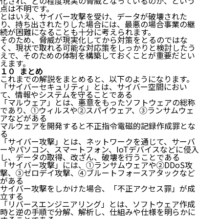
化され、どの程度現実の脅威となっているのか、という
点は不明です。
とはいえ、サイバー攻撃を受け、データが破壊された
り、持ち出されたりした場合には、最悪の場合事業の継
続が困難になることも十分に考えられます。
そのため、脅威が現実化してから対策をとるのではな
く、現状で取れる可能な対応策をしっかりと検討したう
えで、そのための体制を構築しておくことが重要だとい
えます。
１０ まとめ
これまでの解説をまとめると、以下のようになります。
「サイバーセキュリティ」とは、サイバー空間におい
て、情報やシステムを守ることである
「マルウェア」とは、悪意をもったソフトウェアの総称
であり、①ウィルスや②スパイウェア、③ランサムウェ
アなどがある
マルウェアを開発すると不正指令電磁的記録作成罪とな
る
「サイバー攻撃」とは、ネットワークを通じて、サーバ
ーやパソコン、スマートフォン、IoTデバイスなどに侵入
し、データの取得、改ざん、破壊を行うことである
「サイバー攻撃」には、①ランサムウェアや②DDoS攻
撃、③ゼロデイ攻撃、④ブルートフォースアタックなど
がある
サイバー攻撃をしかけた場合、「不正アクセス罪」が成
立する
「リバースエンジニアリング」とは、ソフトウェア作成
時と逆の手順で分解、解析し、仕組みや仕様を明らかに