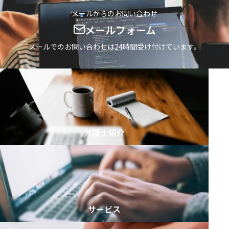
h
テ
メールからのお問い合わせ
f
ゴ
メールフォーム
o
リ
r
メールでのお問い合わせは24時間受け付けています。
を
:
選
択
弁護士紹介
サービス