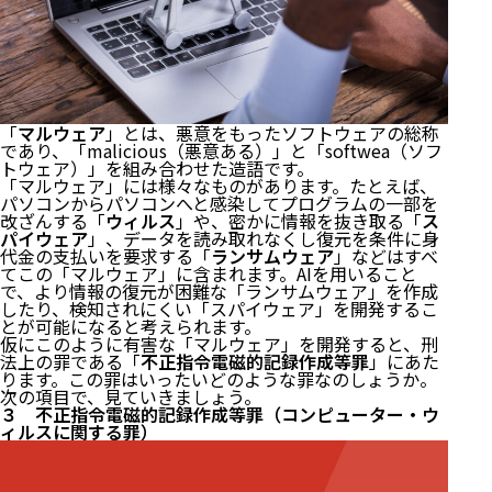
「
マルウェア
」とは、悪意をもったソフトウェアの総称
であり、「malicious（悪意ある）」と「softwea（ソフ
トウェア）」を組み合わせた造語です。
「マルウェア」には様々なものがあります。たとえば、
パソコンからパソコンへと感染してプログラムの一部を
改ざんする「
ウィルス
」や、密かに情報を抜き取る「
ス
パイウェア
」、データを読み取れなくし復元を条件に身
代金の支払いを要求する「
ランサムウェア
」などはすべ
てこの「マルウェア」に含まれます。AIを用いること
で、より情報の復元が困難な「ランサムウェア」を作成
したり、検知されにくい「スパイウェア」を開発するこ
とが可能になると考えられます。
仮にこのように有害な「マルウェア」を開発すると、刑
法上の罪である「
不正指令電磁的記録作成等罪
」にあた
ります。この罪はいったいどのような罪なのしょうか。
次の項目で、見ていきましょう。
３ 不正指令電磁的記録作成等罪（コンピューター・ウ
ィルスに関する罪）