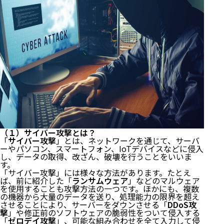
（１）サイバー攻撃とは？
「
サイバー攻撃
」とは、ネットワークを通じて、サーバ
ーやパソコン、スマートフォン、IoTデバイスなどに侵入
し、データの取得、改ざん、破壊を行うことをいいま
す。
「サイバー攻撃」には様々な方法があります。たとえ
ば、前に紹介した「
ランサムウェア
」などのマルウェア
を使用することも攻撃方法の一つです。ほかにも、複数
の機器から大量のデータを送り、処理能力の限界を超え
させることにより、サーバーをダウンさせる「
DDoS攻
撃
」や修正前のソフトウェアの脆弱性をついて侵入する
「
ゼロデイ攻撃
」、可能な組み合わせを全て入力して侵