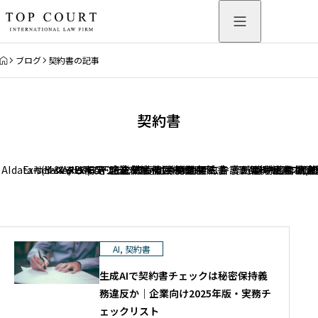
HOME
ブログ
契約書の記事
契約書
AI
data-science
Exit(M＆A,IPO)
サイバーセキュリティ法
システム開発
スタートアップ
スタートアップファイナンス
ドローン
フィンテック
下請法
企業倒産
企業法務
個人情報保護・IT
債権回収
利用規約
労働問題
労働関係
商標法
契約書
広告・景品規制
弁護士無料相談
弊所サービスにつ
時事ニュース
暗号資産（仮
特許権
著作権(知
詐欺・
資金
離
AI
,
契約書
生成AIで契約書チェックは秘密保持義
務違反か｜企業向け2025年版・実務チ
ェックリスト