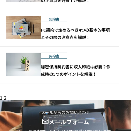
の注意点を弁護士が解説！
契約書
FC契約で定めるべき4つの基本的事項
とその際の注意点を解説！
契約書
秘密保持契約書に収入印紙は必要？作
成時の5つのポイントを解説！
投
1
2
稿
の
ペ
メールからのお問い合わせ
ー
ジ
メールフォーム
送
り